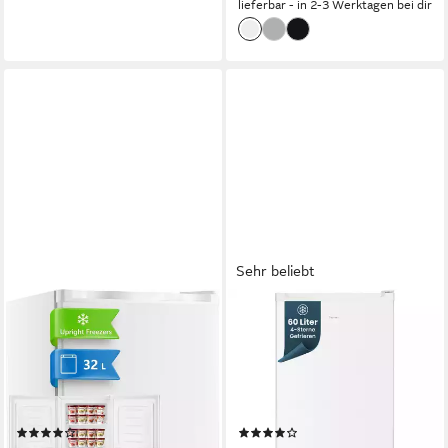
lieferbar - in 2-3 Werktagen bei dir
Sehr beliebt
FOHERE
HOMEX
Gefrierschrank BD-32
Gefrierschrank FS1016-W
47.3 x 49.8 x 44.5 cm
B/H/T
47.5 x 85 x 45 cm
B/H/T
32 l
Kapazität Gefrieren
60 l
Kapazität Gefrieren
43 dB(A)
Betriebsgeräusch
40 dB(A)
Betriebsgeräusch
Produktdatenblatt
Produktdatenblatt
(6)
(40)