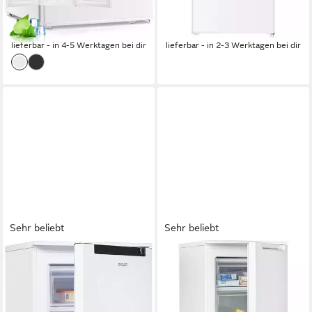
139,99 €
179,99 €
UVP
199,99 €
UVP
269,99 €
12,79 €
mtl. in 12 Raten
16,44 €
mtl. in 12 Raten
-30%
-33%
lieferbar - in 4-5 Werktagen bei dir
lieferbar - in 2-3 Werktagen bei dir
Sehr beliebt
Sehr beliebt
EXQUISIT
HANSEATIC
Gefrierschrank GS81-040C
Gefrierschrank HGS8555CW
weiss
55 x 85 x 58 cm
B/H/T
87 l
Kapazität Gefrieren
54,5 x 85,5 x 58 cm
B/H/T