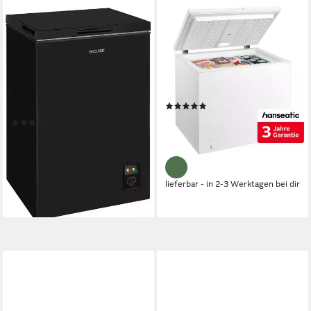
EXQUISIT
HANSEATIC
Gefriertruhe GT100-050E
Gefriertruhe HGT95B
schwarz
94,5 x 85 x 69,6cm
B/H/T
200 l
Kapazität Gefrieren
54,5 x 83,5 x 48cm
B/H/T
41 dB(A)
Betriebsgeräusch
99 l
Kapazität Gefrieren
39 dB(A)
Betriebsgeräusch
Produktdatenblatt
(38)
Produktdatenblatt
399,99 €
UVP
619,00 €
(15)
19,87 €
mtl. in 24 Raten
ab 179,00 €
UVP
429,00 €
-35%
16,35 €
mtl. in 12 Raten
-58%
lieferbar - in 4-5 Werktagen bei dir
lieferbar - in 2-3 Werktagen bei dir