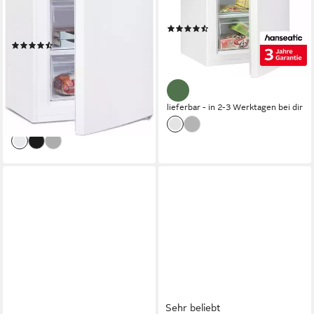
40 dB(A)
Betriebsgeräusch
87 l
Kapazität Gefrieren
40 dB(A)
Betriebsgeräusch
Produktdatenblatt
(1106)
Produktdatenblatt
229,99 €
UVP
299,00 €
(108)
21,01 €
mtl. in 12 Raten
ab 219,00 €
UVP
549,00 €
-23%
20,00 €
mtl. in 12 Raten
-60%
lieferbar - in 2-3 Werktagen bei dir
lieferbar - in 4-5 Werktagen bei dir
Sehr beliebt