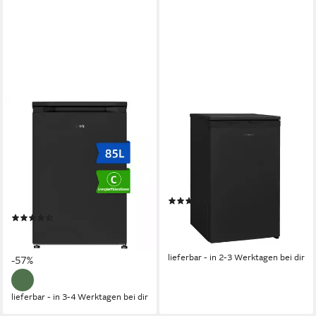
CHIQ
TELEFUNKEN
Gefrierschrank Kompakt
Gefrierschrank CF-34-101-B
Gefrierschrank CSD95BC
48 x 82.1 x 51 cm
B/H/T
63 l
Kapazität Gefrieren
54.9 x 85 x 55.7 cm
B/H/T
41 dB(A)
Betriebsgeräusch
85 l
Kapazität Gefrieren
39 dB(A)
Betriebsgeräusch
Produktdatenblatt
(81)
Produktdatenblatt
179,99 €
UVP
239,99 €
(11)
16,44 €
mtl. in 12 Raten
ab 259,99 €
UVP
599,99 €
-25%
12,91 €
mtl. in 24 Raten
lieferbar - in 2-3 Werktagen bei dir
-57%
lieferbar - in 3-4 Werktagen bei dir