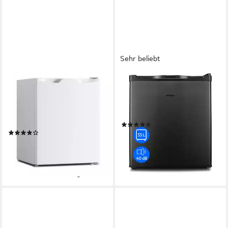
Sehr beliebt
PKM
MEDION®
Gefrierschrank GB32E
Gefrierschrank MD37675
32 l
Kapazität Gefrieren
44 x 51 x 47 cm
B/H/T
39 dB(A)
Betriebsgeräusch
Produktdatenblatt
(33)
Produktdatenblatt
(14)
124,95 €
UVP
149,95 €
164,99 €
UVP
219,00 €
11,41 €
mtl. in 12 Raten
15,07 €
mtl. in 12 Raten
-17%
-25%
lieferbar - in 4-5 Werktagen bei dir
lieferbar - in 7-9 Werktagen bei dir