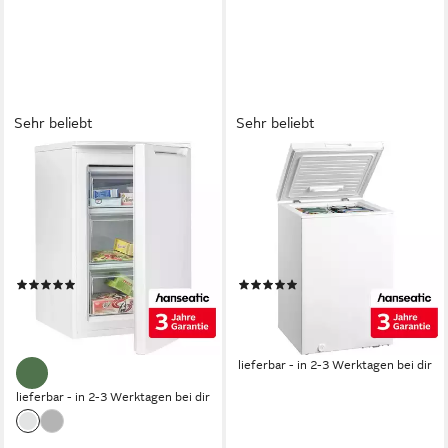
Sehr beliebt
Sehr beliebt
HANSEATIC
HANSEATIC
Gefrierschrank HGS8555BW
Gefriertruhe HGT8550EE
55 x 85 x 58 cm
B/H/T
54,5 x 85 x 49,5cm
B/H/T
87 l
Kapazität Gefrieren
99 l
Kapazität Gefrieren
37 dB(A)
Betriebsgeräusch
38 dB(A)
Betriebsgeräusch
Produktdatenblatt
Produktdatenblatt
(62)
(133)
279,99 €
179,99 €
UVP
339,00 €
UVP
259,00 €
13,91 €
mtl. in 24 Raten
16,44 €
mtl. in 12 Raten
-17%
-31%
lieferbar - in 2-3 Werktagen bei dir
lieferbar - in 2-3 Werktagen bei dir