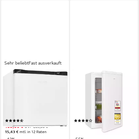
Sehr beliebt
Fast ausverkauft
EXQUISIT
EXQUISIT
Gefrierschrank GB40-050C
Gefrierschrank GS5111-330E
weiss
weiss PV
47,5 x 49,5 x 45 cm
B/H/T
45.3 x 82.5 x 46 cm
B/H/T
31 l
Kapazität Gefrieren
63 l
Kapazität Gefrieren
39 dB(A)
Betriebsgeräusch
39 dB(A)
Betriebsgeräusch
Produktdatenblatt
Produktdatenblatt
(26)
(17)
169,00 €
179,95 €
UVP
289,00 €
UVP
399,00 €
15,43 €
mtl. in 12 Raten
16,44 €
mtl. in 12 Raten