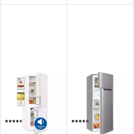
EXQUISIT
EXQUISIT
Kühl-/Gefrierkombination
Kühl-/Gefrierkombination
KGC5233-60-HE-040D
KGC5270-45-040E
50 x 142.5 x 56 cm
B/H/T
55 x 143 x 555 cm
B/H/T
121 l
Kapazität Kühlen
169 l
Kapazität Kühlen
52 l
Kapazität Frieren
37 l
Kapazität Frieren
Produktdatenblatt
Produktdatenblatt
(16)
(4)
329,95 €
329,95 €
UVP
699,00 €
UVP
629,00 €
16,39 €
mtl. in 24 Raten
16,39 €
mtl. in 24 Raten