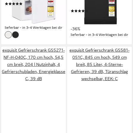
(15)
Produktdatenblatt
259,95 €
UVP
429,00 €
(4)
12,91 €
mtl. in 24 Raten
399,95 €
UVP
629,00 €
-39%
19,87 €
mtl. in 24 Raten
lieferbar - in 3-4 Werktagen bei dir
-36%
lieferbar - in 3-4 Werktagen bei dir
exquisit Gefrierschrank GS5271-
exquisit Gefrierschrank GS581-
NF-H-040C, 170 cm hoch, 54,5
051C, 845 cm hoch, 549 cm
cm breit, 204 l Nutzinhalt, 4
breit, 85 Liter, 4-Sterne-
Gefrierschubladen, Energieklasse
Gefrieren, 39 dB, Türanschlag
C, 39 dB
wechselbar, EEK: C