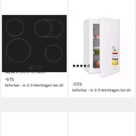
EXQUISIT
EXQUISIT
Elektro-Kochfeld EKC601-BZ-
Gefrierschrank GS5111-330E
490
weiss PV
59 x 6,4 x 52 cm
B/H/T
45.3 x 82.5 x 46 cm
B/H/T
4
Anzahl Kochzonen
63 l
Kapazität Gefrieren
rahmenlos
Rahmen
39 dB(A)
Betriebsgeräusch
(1)
Produktdatenblatt
(17)
119,95 €
UVP
309,00 €
179,95 €
UVP
399,00 €
10,96 €
mtl. in 12 Raten
16,44 €
mtl. in 12 Raten
-61%
-55%
lieferbar - in 2-3 Werktagen bei dir
lieferbar - in 2-3 Werktagen bei dir