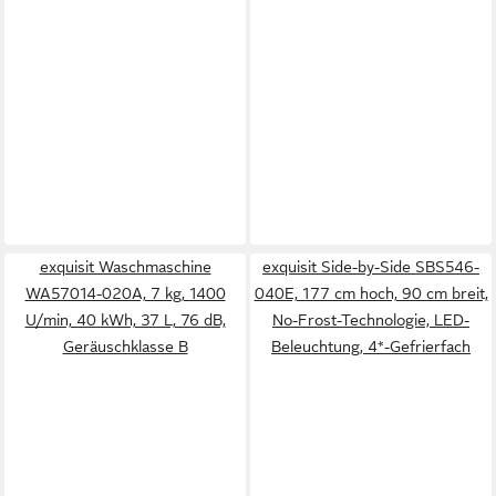
exquisit Waschmaschine
exquisit Side-by-Side SBS546-
WA57014-020A, 7 kg, 1400
040E, 177 cm hoch, 90 cm breit,
U/min, 40 kWh, 37 L, 76 dB,
No-Frost-Technologie, LED-
Geräuschklasse B
Beleuchtung, 4*-Gefrierfach