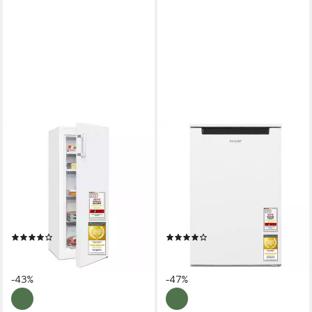
EXQUISIT
EXQUISIT
Gefrierschrank GS5231-NF-
Gefrierschrank GS581-040C
H-040C weiss
weiss
54 x 143 x 61.5 cm
B/H/T
54.5 x 85.5 x 58 cm
B/H/T
164 l
Kapazität Gefrieren
87 l
Kapazität Gefrieren
40 dB(A)
Betriebsgeräusch
40 dB(A)
Betriebsgeräusch
Produktdatenblatt
Produktdatenblatt
(4)
(8)
559,95 €
289,95 €
UVP
989,00 €
UVP
549,00 €
16,26 €
mtl. in 48 Raten
14,40 €
mtl. in 24 Raten
-43%
-47%