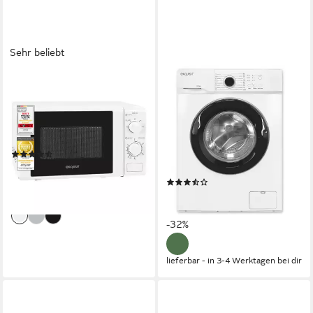
Sehr beliebt
EXQUISIT
EXQUISIT
Mikrowelle MW 802
Waschmaschine WA56110-
020A
700W
Leistung
20,00 l
Kapazität
6 kg
Kapazität Waschen
5
Leistungsstufen
76 dB(A)
Betriebsgeräusch
1000 U/min
Schleuderdrehzahl
(149)
ab 59,95 €
UVP
119,00 €
Produktdatenblatt
(6)
-50%
299,95 €
UVP
439,00 €
lieferbar - in 2-3 Werktagen bei dir
14,90 €
mtl. in 24 Raten
-32%
lieferbar - in 3-4 Werktagen bei dir