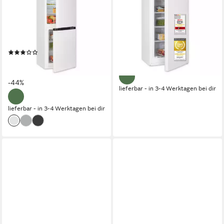
KGC5231-60-E-050C
54 x 125.9 x 55 cm
B/H/T
145 l
Kapazität Gefrieren
47.4 x 144 x 49.5 cm
B/H/T
39 dB(A)
Betriebsgeräusch
109 l
Kapazität Kühlen
48 l
Kapazität Frieren
Produktdatenblatt
389,95 €
UVP
549,00 €
Produktdatenblatt
19,37 €
mtl. in 24 Raten
(4)
419,95 €
UVP
749,00 €
-29%
15,07 €
mtl. in 36 Raten
-44%
lieferbar - in 3-4 Werktagen bei dir
lieferbar - in 3-4 Werktagen bei dir