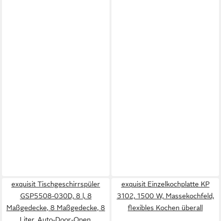
exquisit Tischgeschirrspüler
exquisit Einzelkochplatte KP
GSP5508-030D, 8 l, 8
3102, 1500 W, Massekochfeld,
Maßgedecke, 8 Maßgedecke, 8
flexibles Kochen überall
Liter, Auto-Door-Open,