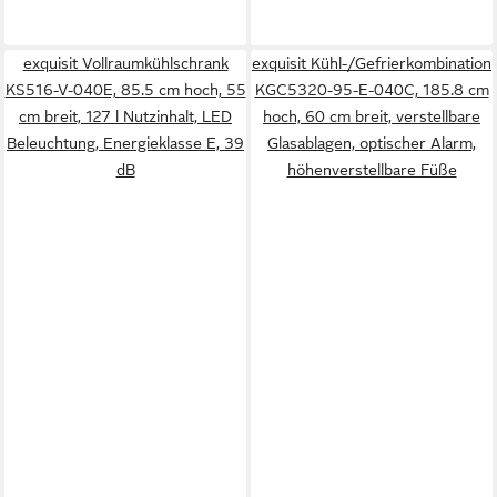
exquisit Vollraumkühlschrank
exquisit Kühl-/Gefrierkombination
KS516-V-040E, 85.5 cm hoch, 55
KGC5320-95-E-040C, 185.8 cm
cm breit, 127 l Nutzinhalt, LED
hoch, 60 cm breit, verstellbare
Beleuchtung, Energieklasse E, 39
Glasablagen, optischer Alarm,
dB
höhenverstellbare Füße