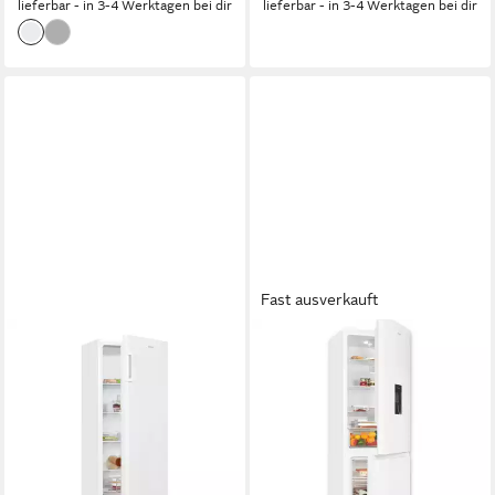
lieferbar - in 3-4 Werktagen bei dir
lieferbar - in 3-4 Werktagen bei dir
Fast ausverkauft
EXQUISIT
EXQUISIT
Vollraumkühlschrank
Kühl-/Gefrierkombination
KS5320-V-H-040E
KGC5320-95-E-WS-040C
54.4 x 142.6 x 55.6 cm
B/H/T
60 x 185.8 x 60.5 cm
B/H/T
242 l
Kapazität Kühlen
217 l
Kapazität Kühlen
40 dB(A)
Betriebsgeräusch
96 l
Kapazität Frieren
Produktdatenblatt
Produktdatenblatt