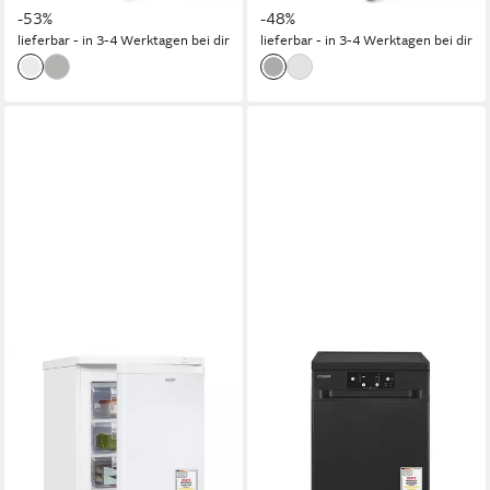
-53%
-48%
lieferbar - in 3-4 Werktagen bei dir
lieferbar - in 3-4 Werktagen bei dir
EXQUISIT
EXQUISIT
Gefrierschrank GS512-040E
Standgeschirrspüler
GSP9109-450D
55 x 85.5 x 58 cm
B/H/T
91 l
Kapazität Gefrieren
44,8 x 84,5 x 59 cm
B/H/T
40 dB(A)
Betriebsgeräusch
freistehend (unterbaufähig)
Einbauart
49 dB(A)
Betriebsgeräusch
Produktdatenblatt