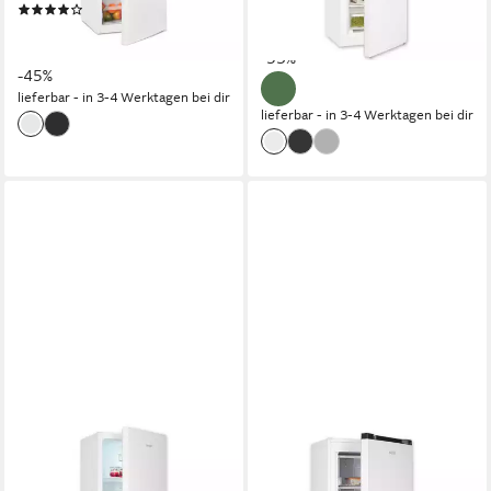
(1)
489,95 €
UVP
1.049,00 €
329,95 €
UVP
599,00 €
17,58 €
mtl. in 36 Raten
16,39 €
mtl. in 24 Raten
-53%
-45%
lieferbar - in 3-4 Werktagen bei dir
lieferbar - in 3-4 Werktagen bei dir
EXQUISIT
EXQUISIT
Kühl-/Gefrierkombination
Gefrierschrank GS5145-050C