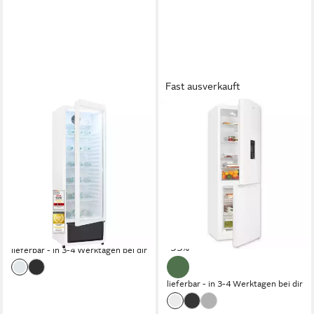
Fast ausverkauft
EXQUISIT
EXQUISIT
Getränkekühlschrank
Kühl-/Gefrierkombination
GKS5260-GT-431D
KGC5320-95-E-WS-040C
54 x 172.5 x 56 cm
B/H/T
60 x 185.8 x 60.5 cm
B/H/T
280 l
Kapazität Kühlen
217 l
Kapazität Kühlen
96 l
Kapazität Frieren
Produktdatenblatt
479,95 €
Produktdatenblatt
UVP
879,00 €
489,95 €
UVP
1.049,00 €
17,22 €
mtl. in 36 Raten
17,58 €
mtl. in 36 Raten
-45%
-53%
lieferbar - in 3-4 Werktagen bei dir
lieferbar - in 3-4 Werktagen bei dir