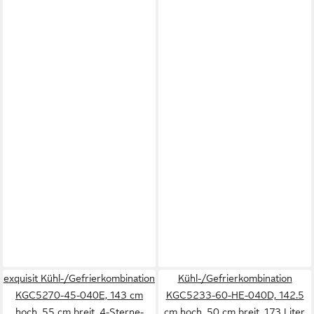
exquisit Kühl-/Gefrierkombination
Kühl-/Gefrierkombination
KGC5270-45-040E, 143 cm
KGC5233-60-HE-040D, 142.5
hoch, 55 cm breit, 4-Sterne-
cm hoch, 50 cm breit, 173 Liter,