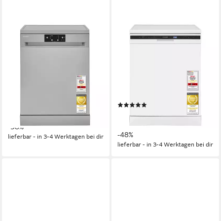
EXQUISIT
EXQUISIT
Unterbaugeschirrspüler
Unterbaugeschirrspüler PLUS
GSP9114-451D
GSP56312-030E
59,8 x 84,5 x 59 cm
B/H/T
59.8 x 84.5 x 60 cm
B/H/T
freistehend (unterbaufähig)
Einbauart
Untgerbaufähig
Einbauart
49 dB(A)
Betriebsgeräusch
49 dB(A)
Betriebsgeräusch
Produktdatenblatt
Produktdatenblatt
(1)
409,95 €
UVP
659,00 €
329,95 €
UVP
629,00 €
14,71 €
mtl. in 36 Raten
16,39 €
mtl. in 24 Raten
-38%
-48%
lieferbar - in 3-4 Werktagen bei dir
lieferbar - in 3-4 Werktagen bei dir