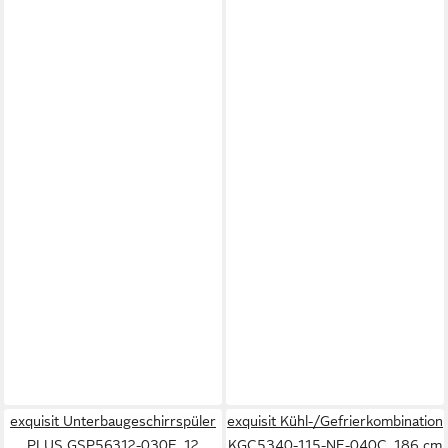
exquisit Unterbaugeschirrspüler
exquisit Kühl-/Gefrierkombination
PLUS GSP56312-030E, 12
KGC5340-115-NF-040C, 186 cm