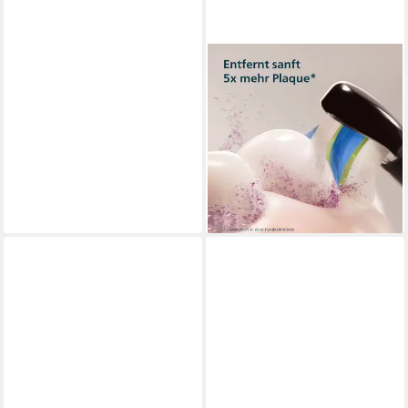
PHILIPS SONICARE
Elektrische Zahnbürste Series
3100
2 St.
Aufsteckbürsten
1
Reinigungsprogramme
89,99 €
UVP
99,99 €
-10%
lieferbar - in 3-5 Werktagen bei dir