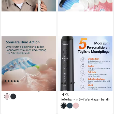
PHILIPS SONICARE
MCURO
Elektrische Zahnbürste
Schallzahnbürste Elektrische
DiamondClean 9000 Special
Zahnbürste mit
Edition HX9911
Schalltechnologie 40000VPM
UIltraschall
Schalltechnologie
Technologie
1 St.
Aufsteckbürsten
Schalltechnologie, Mikro Vibrationen
4
Reinigungsprogramme
6 St.
Aufsteckbürsten
(282)
(151)
ab 159,99 €
34,99 €
UVP
65,90 €
lieferbar - in 3-4 Werktagen bei dir
-47%
lieferbar - in 3-4 Werktagen bei dir