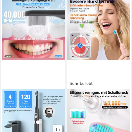
Sehr beliebt
MCURO
MCURO
Schallzahnbürste
Elektrische Zahnbürste D36
Schallzahnbürste für
Schallzahnbürste für
Zahnpflege 40000 VPM, 5
Zahnpflege, mit 5 modi 3
Putzmodi
Vibrationsstärken
Schalltechnologie
Technologie
Schalltechnologie, 3-Zonen-Tiefenreinigung