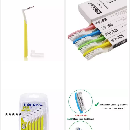
DENTAID GMBH
LUXUSKOLLEKTION
Interdentalbürsten interprox
Zahnbürste Extra Hard &
plus Interdentalbürsten
Firm Zahnbürste Großer
(4)
Langkopf Whitening 4er-Pack
5,83 €
72,95 €
(0,97 €/ 1 Stk)
lieferbar in 4 Wochen
lieferbar - in 2-3 Werktagen bei dir