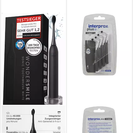
INTERPROX
Interdentalbürsten plus x-
maxi conical grau
Interdentalbür. 4 St PZN