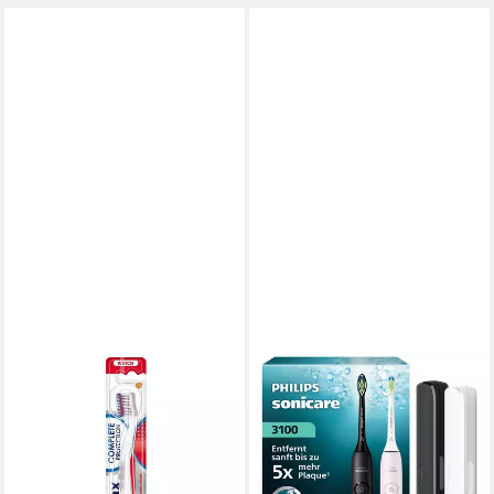
PARODONTAX
Zahnbürste
6,17 €
lieferbar - in 3-4 Werktagen bei dir