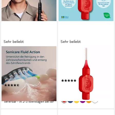
Sehr beliebt
Sehr beliebt
PHILIPS SONICARE
TEPE
Elektrische Zahnbürste
Interdentalbürsten Original
DiamondClean 9000 HX9914
Zahnreinigungsstäbchen aus
Schweden, Effiziente
Schalltechnologie
Technologie
2 St.
Aufsteckbürsten
Zahnpflege, ISO-Größe 2, 20
4
Reinigungsprogramme
(40)
Stk.
12,99 €
(297)
ab 214,99 €
(0,65 €/ 1 Stk)
UVP
349,99 €
lieferbar - in 6-7 Werktagen bei dir
-39%
+2
lieferbar - in 2-3 Werktagen bei dir