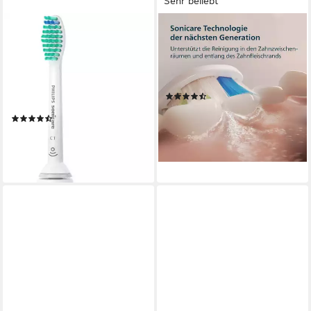
Sehr beliebt
PHILIPS SONICARE
PHILIPS SONICARE
Elektrische Zahnbürste Series
Elektrische Zahnbürste Series
3100 HX3673
3100
Schalltechnologie
Technologie
1
Reinigungsprogramme
1 St.
Aufsteckbürsten
(46)
1
Reinigungsprogramme
49,99 €
(136)
lieferbar - in 2-3 Werktagen bei dir
ab 45,49 €
lieferbar - in 4-5 Werktagen bei dir