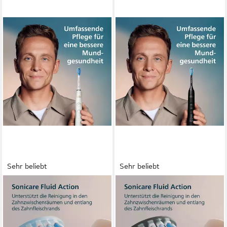
Sehr beliebt
Sehr beliebt
PHILIPS SONICARE
PHILIPS SONICARE
Elektrische Zahnbürste
Elektrische Zahnbürste
DiamondClean 9000 Special
DiamondClean 9000 HX9911
Edition HX9911
Schalltechnologie
Technologie