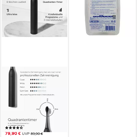
19262955
9,69 €
(2,42 €/ 1 Stk)
lieferbar - in 3-4 Werktagen bei dir
WONDERSMILE
Schallzahnbürste Elektrische
Zahnbürste - Testsieger
2025 - 100 Tage risikofrei
testen
Schalltechnologie
Technologie
1 St.
Aufsteckbürsten
4
Reinigungsprogramme
(37)
79,90 €
UVP
89,90 €