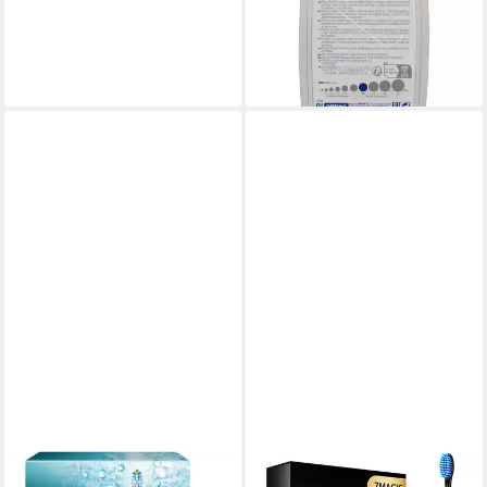
19262903
9,69 €
(2,42 €/ 1 Stk)
lieferbar - in 3-4 Werktagen bei dir