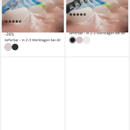
1 St.
Aufsteckbürsten
Schalltechnologie
Technologie
4
Reinigungsprogramme
1 St.
Aufsteckbürsten
4
Reinigungsprogramme
(422)
ab 174,99 €
UVP
219,99 €
(282)
184,99 €
UVP
249,99 €
-20%
lieferbar - in 2-3 Werktagen bei dir
-26%
lieferbar - in 2-3 Werktagen bei dir