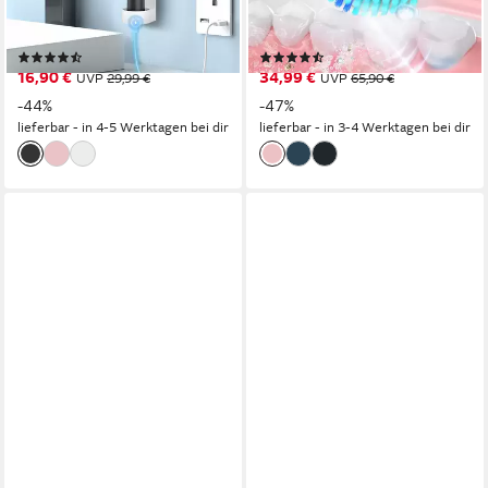
6 St.
Aufsteckbürsten
6 St.
Aufsteckbürsten
5
Reinigungsprogramme
5
Reinigungsprogramme
(25)
(303)
16,90 €
34,99 €
UVP
29,99 €
UVP
65,90 €
-44%
-47%
lieferbar - in 4-5 Werktagen bei dir
lieferbar - in 3-4 Werktagen bei dir