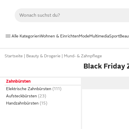
Alle Kategorien
Wohnen & Einrichten
Mode
Multimedia
Sport
Beau
Startseite
Beauty & Drogerie
Mund- & Zahnpflege
Black Friday
Zahnbürsten
Elektrische Zahnbürsten
Aufsteckbürsten
Handzahnbürsten