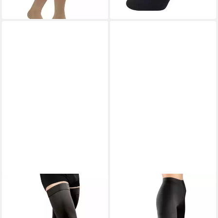
YESET
YESET
Kompressionsstrümpfe
Stützstrumpfhose
Kompressionsstrümpfe
Kompressionsstrumpfhose
halterlos mit Haftband thigh
Stützstrumpfhose Stocking