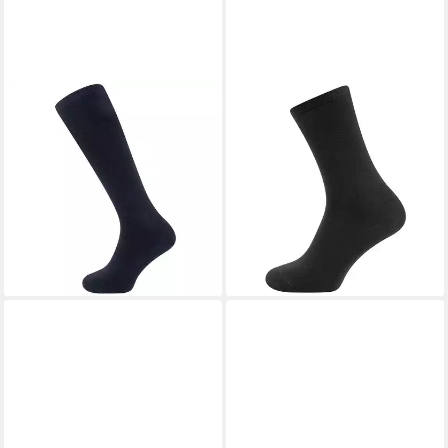
BIONMOVE
BIONMOVE
Stützkniestrümpfe
Stützkniestrümpfe
Funktionskniestrumpf mit
Funktionsstrumpf highflex
Extradehnung highflex XXL
XXL mit Extradehnung
17,99 €
17,99 €
19,99 €
lieferbar - in 4-5 Werktagen bei dir
-10%
lieferbar - in 4-5 Werktagen bei dir