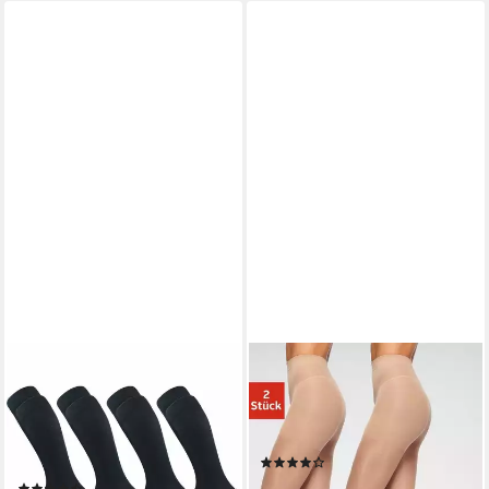
GAWILO
LASCANA
Kompressionsstrümpfe zum
Stützstrumpfhose 70 DEN
Reisen, Sport oder lange
(Packung 2 St) mit
Sitzen für Damen & Herren (4
verstärktem Höschenteil
(267)
Paar) Venenfreundlich dank
29,99 €