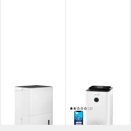
DUUX
CLEAN AIR OPTIMA
Luftentfeuchter Bora Smart
Luftentfeuchter CA-707
Luftentfeuchter 30L
SMART - Luftentfeuchter
399,99 €
und Luftreiniger
(2)
in 3-4 Werktagen bei dir
379,00 €
in 3-4 Werktagen bei dir