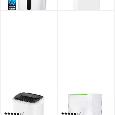
in 3-4 Werktagen bei dir
BRANDSON
AIRONEX
Luftentfeuchter mit
Luftentfeuchter
Kompressor, 10L pro 24h,
Kompaktmodell - Beugt
Dehumidifier
Schimmel vor - Leiser
(2)
(2)