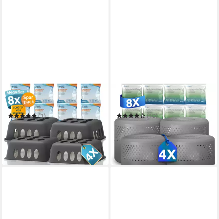
MOISTBUSTER
BONAURA
Luftentfeuchter ohne Strom
Luftentfeuchter ohne Strom
(1)
(10)
19,90 €
19,90 €
UVP
24,90 €
(4,98 €/ 1 Stk)
(4,98 €/ 1 Stk)
in 3-4 Werktagen bei dir
-20%
in 3-4 Werktagen bei dir