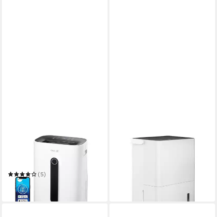
CLEAN AIR OPTIMA
DUUX
Luftentfeuchter CA-706
Luftentfeuchter Bora Smart
SMART - Luftentfeuchter
Luftentfeuchter 20L
349,99 €
und Luftreiniger
(5)
in 3-4 Werktagen bei dir
349,00 €
in 3-4 Werktagen bei dir