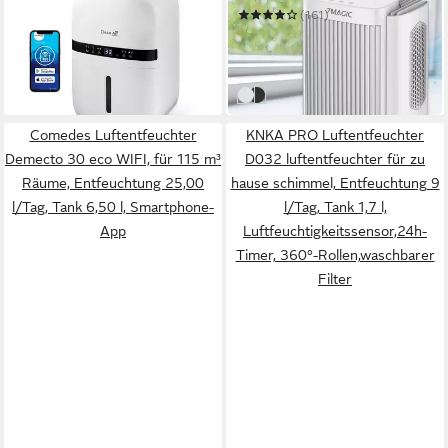
Luftentfeuchter CA-702
(161)
189,00 €
Smart
63,90 €
UVP
129,99 €
in 3-4 Werktagen bei dir
-51%
in 4-5 Werktagen bei dir
weiß
schwarz
Comedes Luftentfeuchter
KNKA PRO Luftentfeuchter
Demecto 30 eco WIFI, für 115 m³
D032 luftentfeuchter für zu
Räume, Entfeuchtung 25,00
hause schimmel, Entfeuchtung 9
l/Tag, Tank 6,50 l, Smartphone-
l/Tag, Tank 1,7 l,
App
Luftfeuchtigkeitssensor,24h-
Timer, 360°-Rollen,waschbarer
Filter