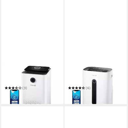
CLEAN AIR OPTIMA
CLEAN AIR OPTIMA
Luftentfeuchter CA-704
Luftentfeuchter CA-705
SMART - Luftentfeuchter
SMART - Luftentfeuchter
und Luftreiniger
und Luftreiniger
(3)
(6)
259,00 €
289,00 €
in 3-4 Werktagen bei dir
in 3-4 Werktagen bei dir