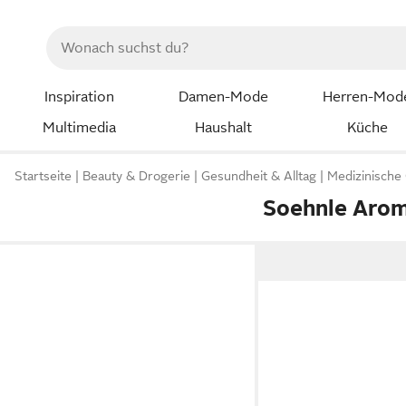
Inspiration
Damen-Mode
Herren-Mod
Multimedia
Haushalt
Küche
Startseite
Beauty & Drogerie
Gesundheit & Alltag
Medizinische
Soehnle Arom