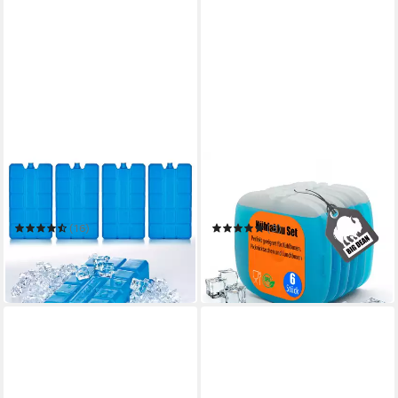
BIGDEAN
BIGDEAN
Kühlakku 4x Kühlakkus je
Kühlakku 6 Stück ideal für
200ml 12h Kühlung für
Kühltasche, Kühlboxen &
Kühltasche & Kühlbox Made i
Brotdosen BPA-frei
(16)
(3)
ab 10,39 €
10,29 €
UVP
13,49 €
UVP
16,49 €
-23%
-38%
in 4-5 Werktagen bei dir
in 4-5 Werktagen bei dir