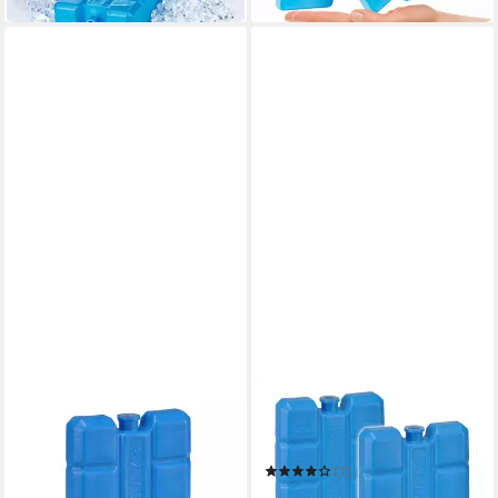
HAUSHALT INTERNATIONAL
HAUSHALT INTERNATIONAL
Kühlakku Kühlakku 400g
Kühlakku Kühlakku 200g 2er
Farbe: Blau
Set Farbe: Blau
1,55 €
(1)
in 9-11 Werktagen bei dir
2,15 €