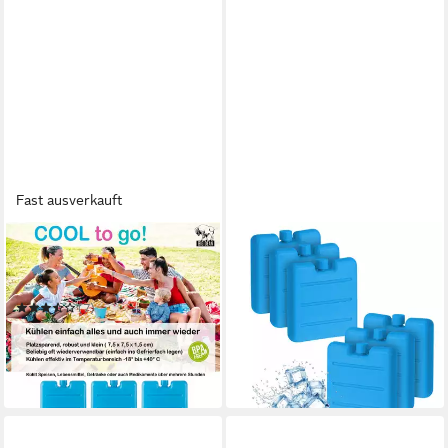
Fast ausverkauft
BIGDEAN
SPETEBO
Kühlakku 6x Mini Kühlakkus
Kühlakku Mini Kühlakkus 6er
7,5cm klein perfekt für
Set in blau - je 8 x 7 cm
7,99 €
Kühltasche Brotdose Lunch
(7)
in 3-4 Werktagen bei dir
10,80 €
UVP
13,99 €
(30,00 €/ 1 kg)
-23%
in 4-5 Werktagen bei dir