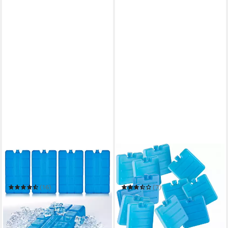
BIGDEAN
BIGDEAN
Kühlakku 4x Kühlakkus je
Kühlakku 12x Mini Kühlakkus
200ml 12h Kühlung für
7,5cm klein perfekt für
Kühltasche & Kühlbox Made i
Kühltasche Brotdose Lunc
(16)
(7)
ab 10,39 €
13,64 €
UVP
13,49 €
UVP
17,99 €
(18,94 €/ 1 kg)
-23%
-24%
in 4-5 Werktagen bei dir
leider ausverkauft