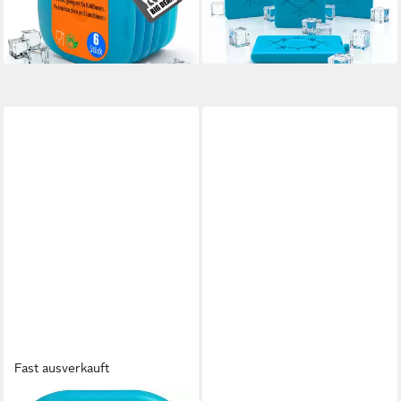
10,29 €
UVP
16,49 €
-38%
in 4-5 Werktagen bei dir
Fast ausverkauft