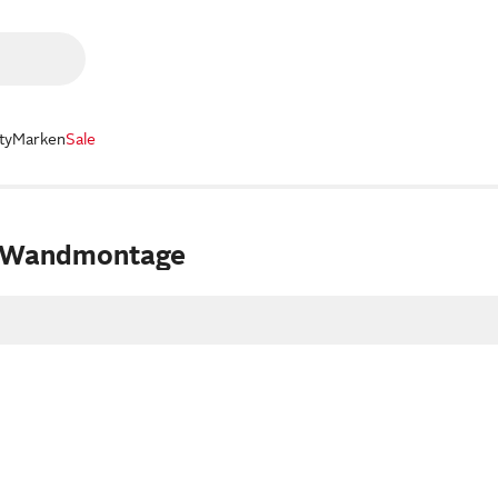
ty
Marken
Sale
 Wandmontage