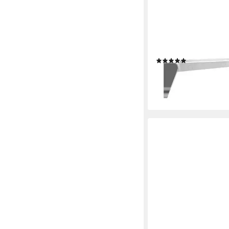
ADOB
Duschklappsitz Duschk
"Ergo", belastbar bis 
klappbar, zur Wandmo
(1)
89,94 €
UVP
139,95 €
-36%
lieferbar - in 5-6 Werktag