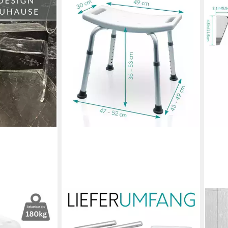
MOBILITY PLUS+
HEU
 für die
Duschhocker, belastbar bis 136 kg, -
Dusc
hhocker
höhenverstellbar - Duschsitz für
für 