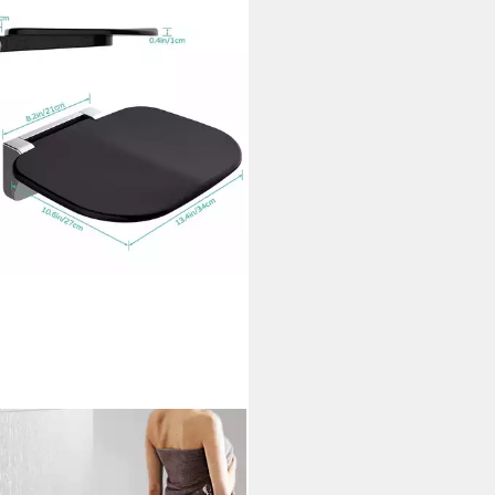
FFE
hklappsitz zur wandmontage,
Senioren & Kinder, klappbar,