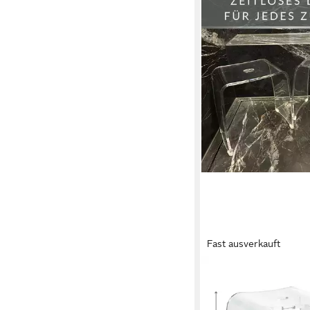
Fast ausverkauft
LIBARO
Dusch- und Badhocker
Dusche MERAN Dusc