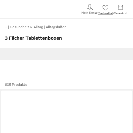
Mein Konto
Merkzettel
Warenkorb
…
Gesundheit & Alltag
Alltagshilfen
3 Fächer Tablettenboxen
605 Produkte