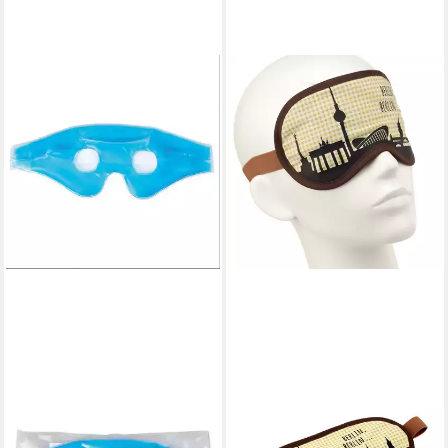
DOCMED
BEAZZ
Augenmaske Migränebrille
Schlafmaske Schlafmaske,
zur Kühl- und
Augenmaske, Schlafbrille -