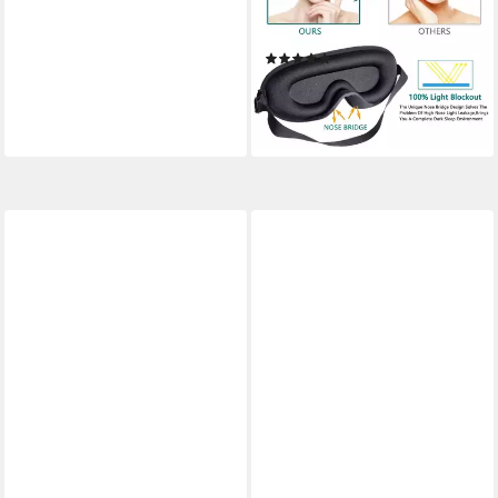
Abdunklung, Atmungsaktive
und bequeme Augenmaske
(4)
für Reisen
9,99 €
UVP
24,99 €
-60%
lieferbar - in 2-3 Werktagen bei dir