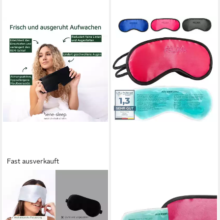
Fast ausverkauft
BENE-SLEEP.
FELUNA
Schlafmaske bene-sleep
Schlafmaske FELUNA
Premium Seidenschlafmaske
Schlafmaske mit Kühlkissen -
– 100% verdunkelnd,
Schlafmaske Satin Gelpad,