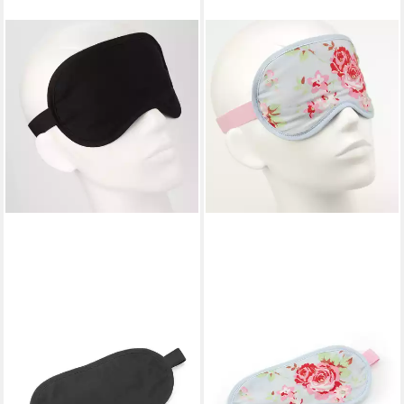
BEAZZ
BEAZZ
Schlafmaske Schlafmaske,
Schlafmaske Schlafmaske,
Augenmaske, Schlafbrille -
Augenmaske, Schlafbrille -
Nacht, Bequem - Perfekte
Rosen, Bequem - Perfekte
Abdunklung, 1-tlg.,
Abdunklung, 1-tlg.,