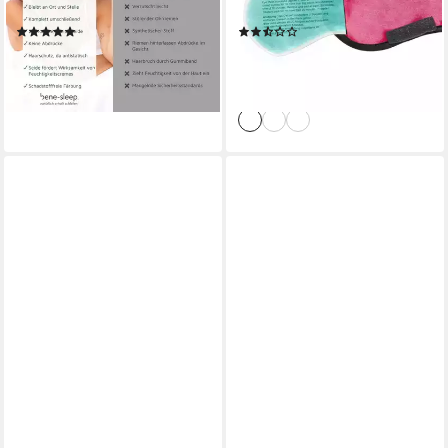
Größenverstellbar
Kühlpad Nachtmaske,
(6)
(7)
Schlafbrille
34,90 €
6,95 €
UVP
14,95 €
lieferbar - in 3-4 Werktagen bei dir
-54%
+3
lieferbar - in 2-3 Werktagen bei dir