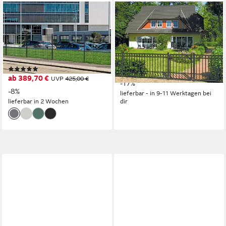
ALBERTS
ALBERTS
Doppelstabmattenzaun
Metallzaun Circle, (Set), Höhe:
Grundset, (Set), Höhe: 80-
100 und 120 cm,
200 cm, Gesamtlänge: 4-30
Gesamtlänge: 10 m, zum
m, zum Einbetonieren
Einbetonieren
(20)
ab 1.249,00 €
UVP
1.499,00 €
ab 389,70 €
UVP
425,00 €
-17%
-8%
lieferbar - in 9-11 Werktagen bei
lieferbar in 2 Wochen
dir