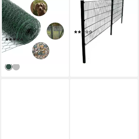
CLANMACY
APEX
Maschendrahtzaun
Doppelstabmattenzaun
Maschendrahtzaun
Doppelstabmattenzaun inkl.
Sechseckgeflecht 1x35m
Pfosten Komplettset
(1)
verzinkt - Für Garten Grün
ab 579,00 €
(1)
lieferbar - in 9-11 Werktagen bei
27,99 €
UVP
55,49 €
dir
-50%
lieferbar - in 5-6 Werktagen bei dir