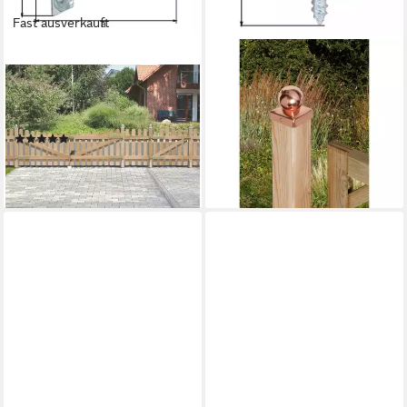
Fast ausverkauft
ALBERTS
ALBERTS
Verschluss-Überfalle Alberts
Geflechtzaun Alberts
Gartentorverschluss, verzinkt,
Flechtzaunhalter, L-Form,
155x60 mm, (1-tlg)
verzinkt 83x32
(3)
1,06 €
21,44 €
lieferbar - in 2-3 Werktagen bei dir
lieferbar - in 9-11 Werktagen bei
dir