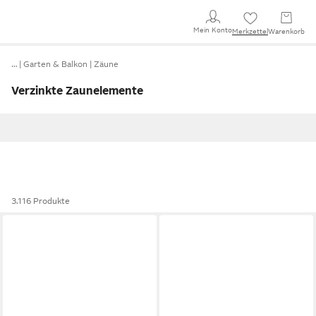
Mein Konto
Merkzettel
Warenkorb
…
Garten & Balkon
Zäune
Verzinkte Zaunelemente
3.116 Produkte