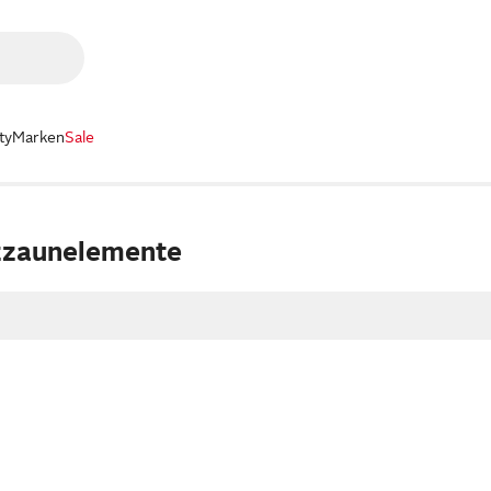
ty
Marken
Sale
zzaunelemente