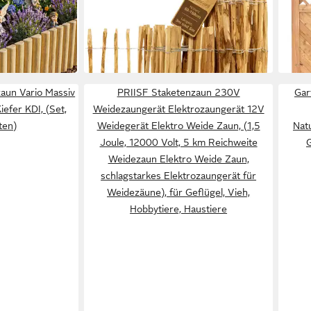
Teichzaun Holzzaun Bauernzaun 50
Rank
ab 43,99 €
269,
cm hoch
Natu
UVP
59,99 €
(8,80 €/ 1 m)
-7%
-27%
liefer
in 2-3 Werktagen bei dir
aun Vario Massiv
PRIISF Staketenzaun 230V
Gar
efer KDI, (Set,
Weidezaungerät Elektrozaungerät 12V
ten)
Weidegerät Elektro Weide Zaun, (1,5
Nat
Joule, 12000 Volt, 5 km Reichweite
G
Weidezaun Elektro Weide Zaun,
schlagstarkes Elektrozaungerät für
Weidezäune), für Geflügel, Vieh,
Hobbytiere, Haustiere