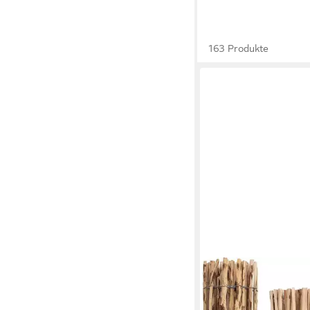
163 Produkte
SUNNYPILLOW
Staketenzaun aus Has
Größen zur Auswahl