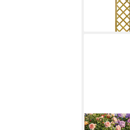
Kiefer – Kesseldrucki
ab 79,95 €
99,95 €
-20%
lieferbar in 5 Wochen
OUTSUNNY
Gartenzaun aus Holz