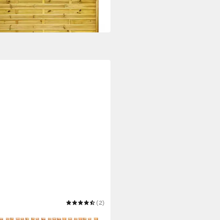
109,95 €
bar in 5 Wochen
ARDI
(2)
etenzaun Bauernzaun ·