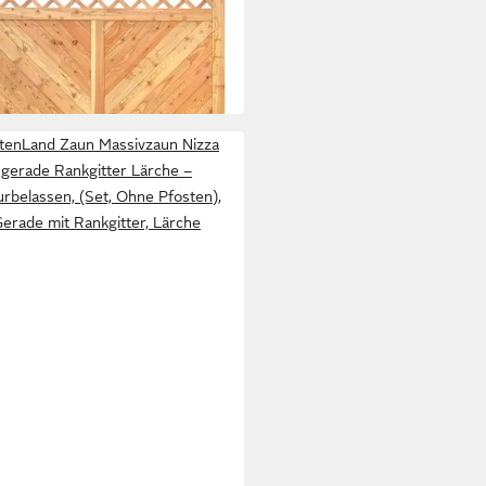
gitter 180x180 cm Lärche –
95 €
rbelassen
289,95 €
bar in 5 Wochen
tenLand Zaun Massivzaun Nizza
gerade Rankgitter Lärche –
urbelassen, (Set, Ohne Pfosten),
erade mit Rankgitter, Lärche