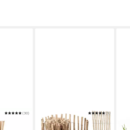
(30)
FLORANICA
(1)
BOOG
elnuss in 26
Staketenzaun Gartenzaun aus
Weid
Haselnuss als Steckzaun Rollzaun -
Sicht