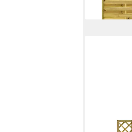
99,95 €
-20%
lieferbar in 5 Wochen
GARTENLAND
Zaun Rankgitter Vario