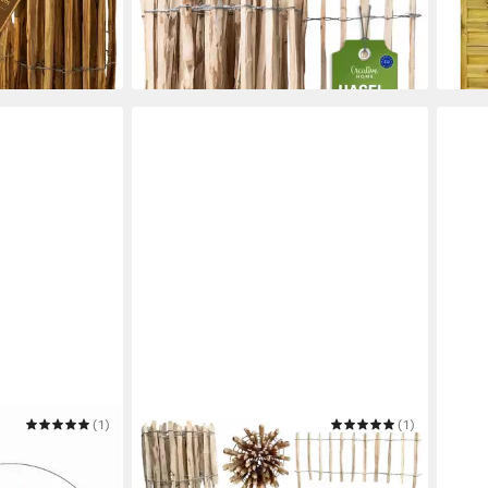
(4,00 €/ 1 qm)
-20%
in 2-3 Werktagen bei dir
liefer
(1)
FLORANICA
(1)
SUNN
Paket
Staketenzaun Staketenzaun mit
Holzz
ade) 6 cm 80
Pfosten Stekzaun Holzzaun
Beet