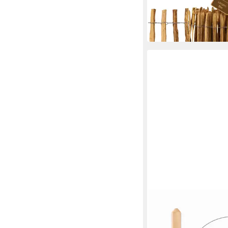
UVP
59,99 €
(8,80 €/ 1 m)
-27%
in 2-3 Werktagen bei dir
MEGA-HOLZ
Holzzaun Zaunlatten-
"Mallorca" (Halbpalis