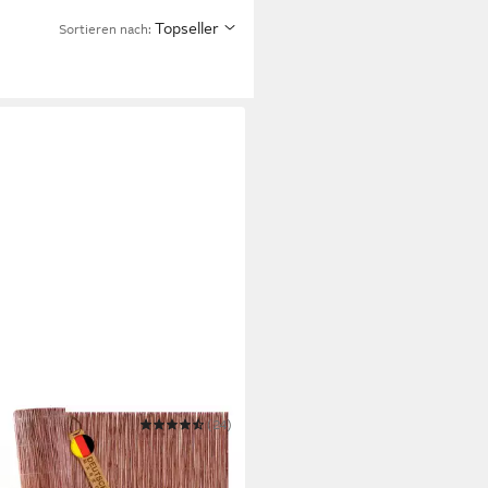
Topseller
Sortieren nach:
ARDI
(24)
enzaun Weidenmatte ·
schutzmatte aus Weide · Balkon