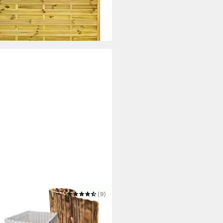
99,95 €
bar in 5 Wochen
YPILLOW
(9)
aun Flexibler Gartenzaun,
einfassung Holz