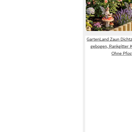
31,99 €
UVP
73,90 €
-57%
in 2-3 Werktagen bei dir
GartenLand Zaun Dichtz
gebogen, Rankgitter Ki
Ohne Pfos