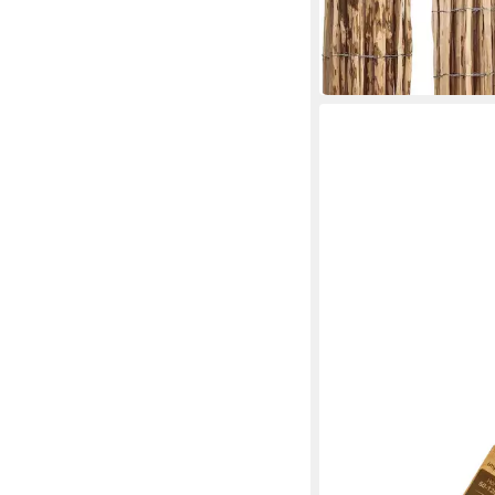
ab 61,51 €
72,12 €
-15%
in 3-4 Werktagen bei dir
BOOGARDI
Staketenzaun Haselnu
Gartenzaun, Rollzaun
ab 43,99 €