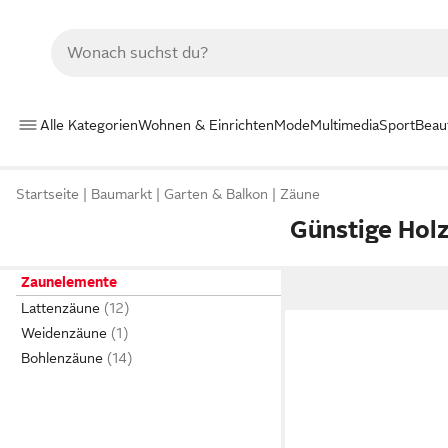
Alle Kategorien
Wohnen & Einrichten
Mode
Multimedia
Sport
Beau
Startseite
Baumarkt
Garten & Balkon
Zäune
Günstige Hol
Zaunelemente
Lattenzäune
Weidenzäune
Bohlenzäune