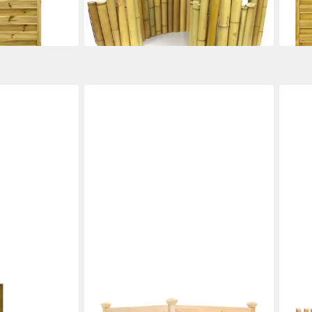
UVP
29,99 €
-23%
-18%
in 4-5 Werktagen bei dir
liefer
COSTWAY
BOOG
 11x11 gerade
Gartenzaun
Stak