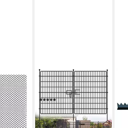
GARVEEMORE
ROG
fzaun
Gartenzaun Dekorative Metall Garten
Gar
telt - 15x15
Zaun, Barriere Zaun, Garten Grenze
ABK
lseitig
Zaun
AUF
(1)
lecht -
VER
123,99 €
UVP
212,00 €
19,9
-42%
liefe
en bei dir
lieferbar - in 5-6 Werktagen bei dir