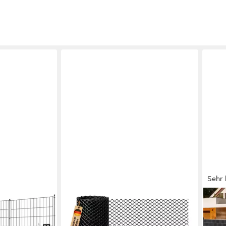
Sehr 
NOOR
KESS
 aus Metall mit
Gartenzaun Kunststoffzaun
Sich
ante, (4
270g/m2 - PVC ummantelt - 15x15
Sich