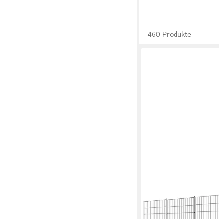
460 Produkte
BLINGBIN
Metallzaun Gartenzaun
Tür, Beetzaun, Rasenk