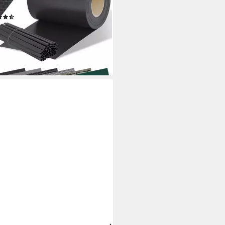
elstabmatten
(40)
6,80 €
rbar - in 4-5 Werktagen bei dir