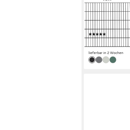
ALBERTS
Doppelstabmattenzaun
(Set), Höhe: 80-200 c
Gesamtlänge: 4-30 m
Einbetonieren
(20)
1.606,12 €
UVP
1.849,0
-13%
lieferbar in 2 Wochen