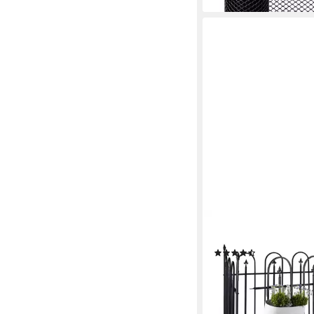
RELAXDAYS
Gartenzaun Metall 4e
(2)
149,99 €
UVP
199,99 €
-25%
lieferbar - in 2-3 Werktag