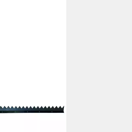
-GARDENLINE
tenzaun ZACKENLEISTE MIT
ANTUNG ZUM
SCHRAUBEN - 1 METER STAHL
ZINKT
5 €
rbar - in 4-5 Werktagen bei dir