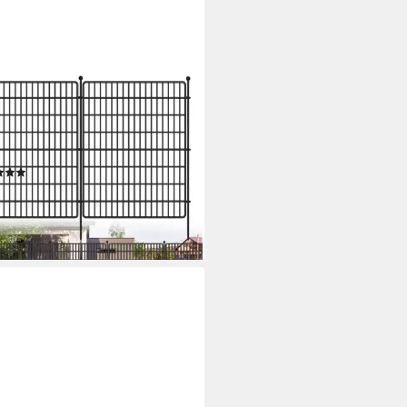
VEEMORE
enzaun Freien Stücke ohne Tür,
ll Gitterzaun aus
elementen, (15-St)
(4)
99 €
UVP
200,00 €
%
rbar - in 5-6 Werktagen bei dir