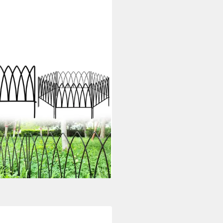
ALYN
enzaun 40 cm x 2,8 m, schwarz,
eet & Hof, Metall, (5-St), Weiter
atzbereich
9 €
UVP
64,99 €
 €/ 1 Stk)
rbar - in 4-5 Werktagen bei dir