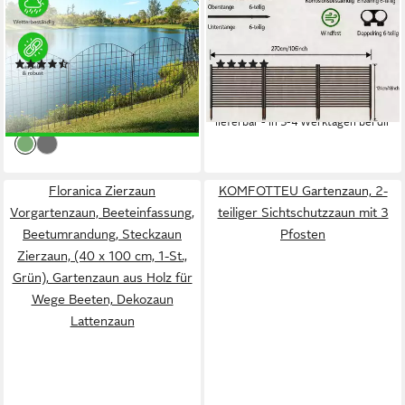
Gartenzaun Hundezaun
Sichtschutzzaun,
Gitterzaun Zaunset, (Set, inkl.
Freistehender dekorativer
Stäbe), mehrere Sets
Zaun 270*124cm
(9)
(1)
kombinierbar
ab 49,90 €
145,99 €
UVP
59,90 €
UVP
249,99 €
-17%
-42%
lieferbar - in 3-4 Werktagen bei dir
lieferbar - in 3-4 Werktagen bei dir
Floranica Zierzaun
KOMFOTTEU Gartenzaun, 2-
Vorgartenzaun, Beeteinfassung,
teiliger Sichtschutzzaun mit 3
Beetumrandung, Steckzaun
Pfosten
Zierzaun, (40 x 100 cm, 1-St.,
Grün), Gartenzaun aus Holz für
Wege Beeten, Dekozaun
Lattenzaun