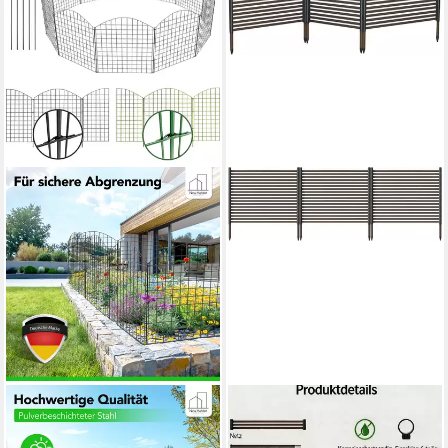
NEWHABITAT
GARVEEMORE
Teichzaun Steckzaun Zaun
Gartenzaun 3 Stück