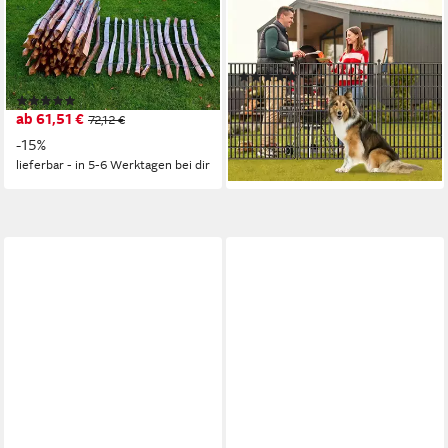
Staketenzaun aus Haselnuss
Gartenzaun Dekorative Metall
in 26 Größen zur Auswahl,
Garten Zaun, Barriere Zaun,
100cm hoch, 5m lang,
Garten Grenze Zaun
(1)
Lattenabstand 7-8cm
123,99 €
UVP
212,00 €
(30)
ab 61,51 €
72,12 €
-42%
lieferbar - in 4-5 Werktagen bei dir
-15%
lieferbar - in 5-6 Werktagen bei dir