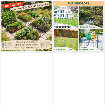
V2AOX
V2AOX
Gartenzaun Zaun Gartenzaun
Teichzaun Zaun Gartenzaun
Steckzaun Hundezaun 10
Steckzaun Teichzaun Garten
Zaunelemente 43cm Schwarz
Teich 18 Zaunelemente 78 cm
(4)
(5)
39,99 €
114,99 €
UVP
51,99 €
UVP
148,99 €
(8,85 €/ 1 m)
-23%
-23%
lieferbar - in 2-3 Werktagen bei dir
lieferbar - in 2-3 Werktagen bei dir