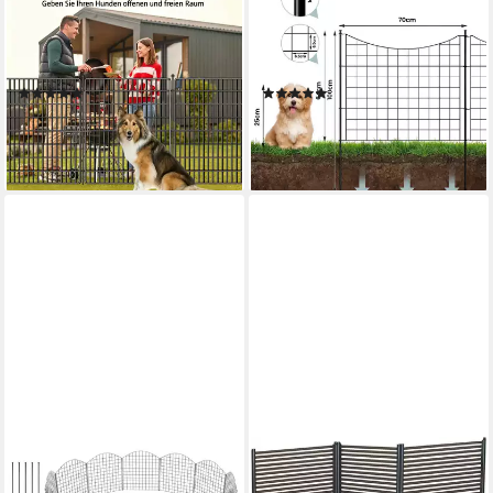
Gartenzaun Freien Stücke
Teichzaun, (5-St), Gartenzaun
ohne Tür, Metall Gitterzaun
Komplettset, Steckzaun
aus Zaunelementen, (15-St)
Metall, Gitterzaun Schwarz
(4)
(8)
124,99 €
ab 41,29 €
UVP
200,00 €
UVP
70,99 €
-38%
-42%
lieferbar - in 4-5 Werktagen bei dir
lieferbar - in 3-4 Werktagen bei dir