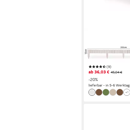
SUNNYPILLOW
Holzzaun Flexibler Ga
Beeteinfassung Holz
Beetumrandungen Zau
200cm Höhe: 10cm Fa
(9)
ab 36,03 €
45,04 €
-20%
lieferbar - in 5-6 Werktag
+1