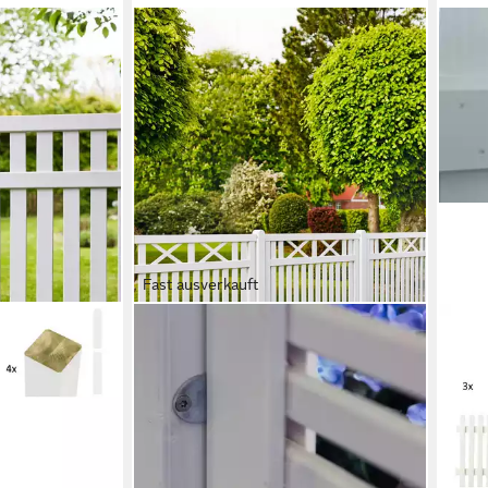
Fast ausverkauft
PLUS
PLU
Set), Höhe: 96
Gartenzaun Vinesse, (Set), Höhe: 96
Gart
 bis 23,94 m,
cm, Gesamtlänge: 4,86 bis 23,94 m
cm, 
ab 946,99 €
zum 
(194,85 €/ 1 m)
ab 6
lieferbar - in 6-7 Werktagen bei dir
liefe