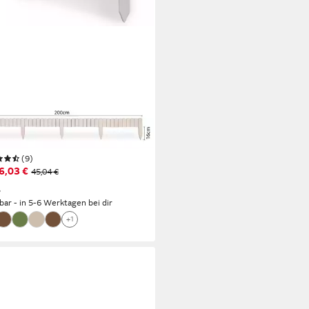
NYPILLOW
zaun Flexibler Gartenzaun,
einfassung Holz
umrandungen Zaun, Länge:
m Höhe: 10cm Farbe: Weiß
(9)
6,03 €
45,04 €
%
rbar - in 5-6 Werktagen bei dir
+1