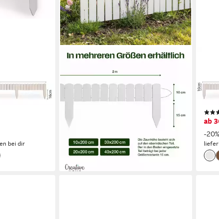
CREATIVE HOME
SUN
rtenzaun,
Staketenzaun Rasenkante
Holz
Beeteinfassung Holz Gartenzaun
Beet
n, Länge:
zum Stecken 200 cm
Beet
ab 26,95 €
rbe: Weiß
200c
lieferbar - in 2-3 Werktagen bei dir
ab 3
+1
-20
en bei dir
liefe