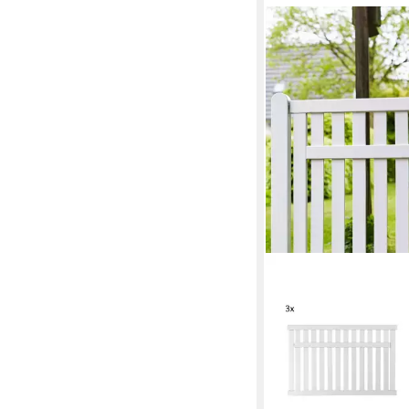
PLUS
Gartenzaun Country, (
cm, Gesamtlänge: 4,86
zum Einbetonieren
ab 946,99 €
(194,85 €/ 1 m)