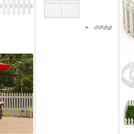
ab 861,99 €
(180,33 €/ 1 m)
lieferbar - in 6-7 Werktagen bei dir