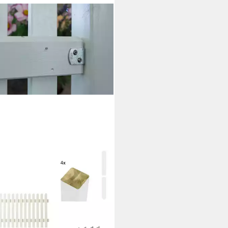
S
enzaun Retro, (Set), Höhe: 80
Gesamtlänge: 4,78 bis 23,62 m,
Einbetonieren
74,49 €
rbar - in 6-7 Werktagen bei dir