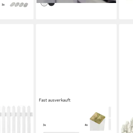
en bei dir
Fast ausverkauft
PLUS
Gartenzaun Linea, (Set), Höhe: 80
cm, Gesamtlänge: 4,78 bis 23,62 m,
zum Einbetonieren