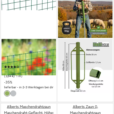
ALBERTS
TRUTZHOLM
Schweißgitter, Höhe: 50 und
Maschendrahtzaun
100 cm, Gesamtlänge: 5 m,
Handramme 90 x 30 cm 8 kg
Maschen: 19x19 mm
für Z-Profile Pfahlramme
(5)
Zaunpfahlramme, (Produkt)
ab 19,22 €
UVP
29,49 €
39,99 €
(3,84 €/ 1 m)
lieferbar - in 2-3 Werktagen bei dir
-35%
lieferbar - in 2-3 Werktagen bei dir
Alberts Maschendrahtzaun
Alberts Zaun 0,
Maschendraht-Geflecht, Höhe:
Maschendrahtzaun