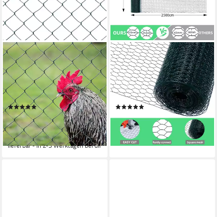
V2AOX
CCLIFE
Maschendrahtzaun
Maschendrahtzaun
Maschendraht Zaun 80 - 150
Maschendrahtzaun
cm / 15 - 25 m Länge
Wühlmausgitter, Höhe 100
Gartenzaun Grün
cm, Länge 15/25/50 m
(2)
(3)
ab 42,99 €
ab 15,29 €
UVP
55,89 €
UVP
49,99 €
(2,87 €/ 1 m)
-69%
-23%
lieferbar - in 3-4 Werktagen bei dir
lieferbar - in 2-3 Werktagen bei dir