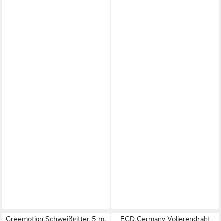
Greemotion Schweißgitter 5 m,
ECD Germany Volierendraht