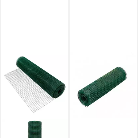
GREEMOTION
Schweißgitter 5 m, für
Garten, Tiergehege oder
Pflanzen, 500 x 19 x 0,8 mm
12,95 €
UVP
17,95 €
-28%
lieferbar - in 4-5 Werktagen bei dir