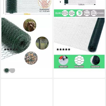
CLANMACY
CCLIFE
Maschendrahtzaun
Maschendrahtzaun
Maschendrahtzaun
Maschendrahtzaun
Sechseckgeflecht 1x35m
Wühlmausgitter, Höhe 100
verzinkt - Für Garten Grün
cm, Länge 15/25/50 m
(1)
(3)
27,99 €
18,99 €
UVP
55,49 €
UVP
29,99 €
-50%
-37%
lieferbar - in 4-5 Werktagen bei dir
lieferbar - in 3-4 Werktagen bei dir