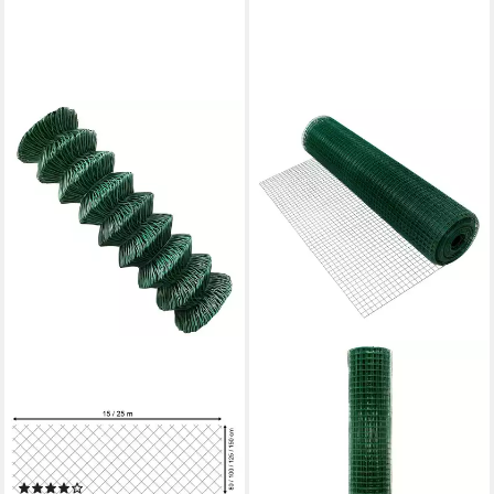
V2AOX
Maschendrahtzaun
Maschendraht 80 - 150 cm /
15 - 25 m Länge Gartenzaun
Zaun 2 Farben
(7)