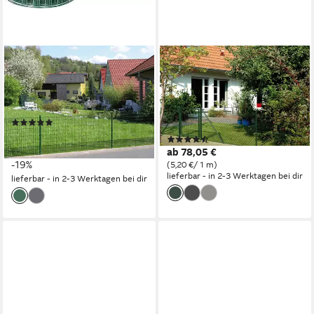
ALBERTS
ALBERTS
Schweißgitter Fix-Clip Pro®,
Maschendrahtzaun
Höhe: 80-150cm,
Maschendraht-Geflecht,
Gesamtlänge: 10-25 m
Höhe: 80-200cm,
(5)
Gesamtlänge: 10-25 m
ab 129,00 €
UVP
159,00 €
(14)
(5,16 €/ 1 m)
ab 78,05 €
-19%
(5,20 €/ 1 m)
lieferbar - in 2-3 Werktagen bei dir
lieferbar - in 2-3 Werktagen bei dir