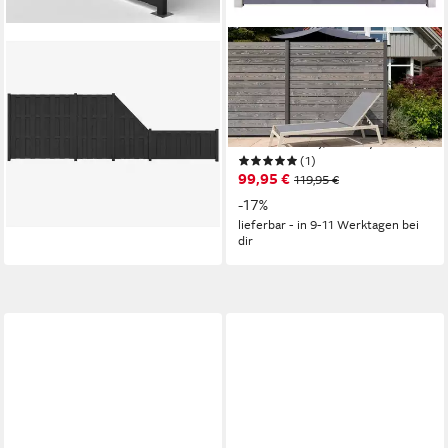
HORI
GARTENLAND
Lamellenzaun, (HORI
Zaun Manchester
Lamellenzaun WPC
Fichte/Kiefer 180x180 cm,
Gartenzaun Sichtschutzzaun
(Set, Ohne Pfosten, ca.
Windschutz Lärmschutz)
180x180 cm), Fichte/Kiefer,
(1)
ab 82,90 €
Lasiert
99,95 €
119,95 €
lieferbar in 5 Wochen
-17%
lieferbar - in 9-11 Werktagen bei
dir