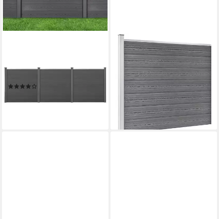
NEU.HOLZ
VIDAXL
Gartenzaun, »Getafe«
Gartenzaun, Zaunelement Set
Lamellenzaun WPC
WPC 699x146 cm Grau
ab 945,99 €
Sichtschutz 183x531cm Grau
(92,65 €/ 1 qm)
(11)
lieferbar - in 4-5 Werktagen bei dir
ab 607,99 €
UVP
799,99 €
-24%
lieferbar - in 4-5 Werktagen bei dir