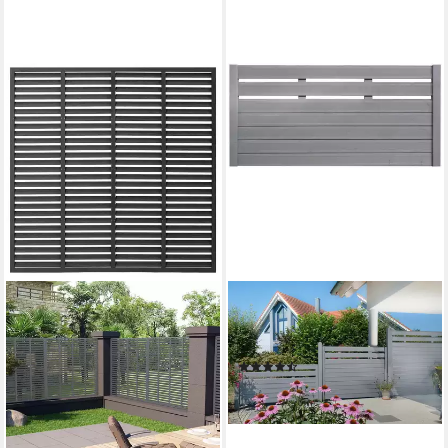
BM MASSIVHOLZ
Holzzaun, Fichte grau lasiert,
LxH: 180x90 cm
(2)
116,69 €
lieferbar in 2 Wochen