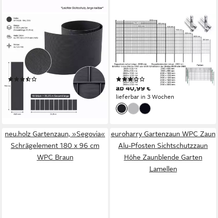
MUCOLA
FISCHER UND ADAMEK
Sichtschutzstreifen
Gartenzaun
Sichtschutz 10X PVC
Doppelstabmattenzaun
Sichtschutzstreifen Zaunfolie
Element, (Höhe: 630 mm,
Windschutz Garten, (10er Set,
Farbe: Anthrazitgrau),
(10)
(2)
Sichtschutzstreifen), Hart
Einzelmatte
47,80 €
ab 40,99 €
UVP
69,90 €
PVC
lieferbar in 3 Wochen
-32%
lieferbar - in 2-3 Werktagen bei dir
neu.holz Gartenzaun, »Segovia«
euroharry Gartenzaun WPC Zaun
Schrägelement 180 x 96 cm
Alu-Pfosten Sichtschutzzaun
WPC Braun
Höhe Zaunblende Garten
Lamellen