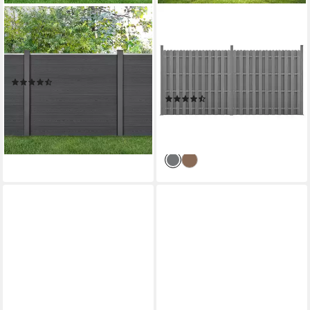
NEU.HOLZ
NEU.HOLZ
Gartenzaun, (mit Pfosten),
Gartenzaun, (mit Pfosten),
»Pinto« Lamellenzaun WPC
»Langreo« Lamellenzaun
Sichtschutz 165x162cm Grau
WPC Sichtschutz 185x376cm
(9)
Grau
ab 224,99 €
UVP
259,99 €
(6)
ab 357,99 €
-13%
UVP
490,99 €
lieferbar - in 4-5 Werktagen bei dir
-27%
lieferbar - in 4-5 Werktagen bei dir