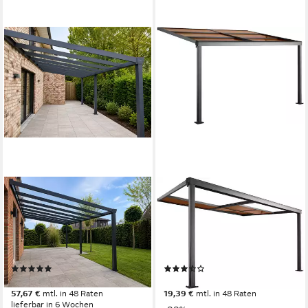
TERRASSE2000
KONIFERA
Terrassendach Aluminium
Terrassendach Barcelona
Terrassenüberdachung
Nova, BxT: 400x300 cm,
Barcelona mit 16 mm
Bedachung
Stegplatten, BxT: 300x300
Doppelstegplatten, BxT:
(1)
(62)
cm
400x300 cm
ab 1.986,26 €
667,99 €
UVP
999,99 €
57,67 €
mtl. in 48 Raten
19,39 €
mtl. in 48 Raten
lieferbar in 6 Wochen