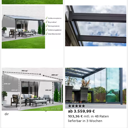
AILEENSTORE
TERRASSANA
Anbaudach Sky Guard, Breite
Terrassendach Premium
312 cm, Doppelstegplatten,
Komplettset inkl. 8 mm VSG-
Aluminium, starke Pfosten
Glas in KLAR, BxT: 406x250
989,00 €
cm, Bedachung 8 mm VSG
28,71 €
mtl. in 48 Raten
(1)
Glas
lieferbar - in 8-10 Werktagen bei
ab 3.559,99 €
dir
103,36 €
mtl. in 48 Raten
lieferbar in 3 Wochen