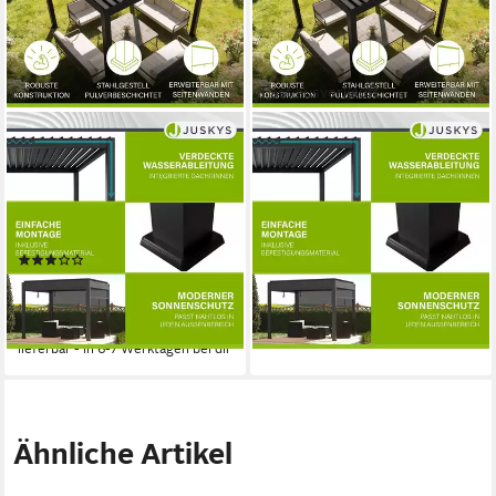
Fast ausverkauft
JUSKYS
JUSKYS
Terrassendach Tahiti, BxT:
Terrassendach Tahiti, BxT:
300x300 cm, Lamellendach,
300x300 cm, Lamellendach,
Pergola für Garten, Terrasse,
Pergola für Garten, inkl.
stabil & wetterfest
Seitenwand 3m
(2)
ab 1.599,00 €
2.499,00 €
ab 1.199,00 €
1.499,00 €
46,42 €
mtl. in 48 Raten
34,81 €
mtl. in 48 Raten
-36%
-20%
lieferbar in 5 Wochen
lieferbar - in 6-7 Werktagen bei dir
Ähnliche Artikel