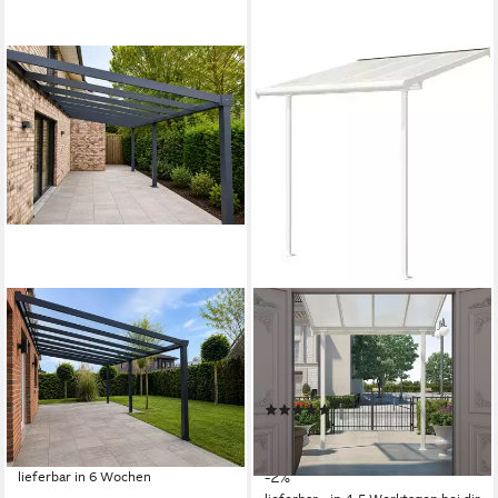
TERRASSE2000
PALRAM - CANOPIA
Terrassendach Aluminium
Terrassendach, BxT: 230x230
Terrassenüberdachung
cm, Bedachung Dachplatten,
Barcelona Anthrazit mit Glas,
BxT: 230x230 cm
(6)
BxT: 305x200 cm
683,95 €
UVP
699,00 €
ab 1.963,99 €
19,86 €
mtl. in 48 Raten
57,02 €
mtl. in 48 Raten
-2%
lieferbar in 6 Wochen