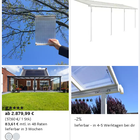
TERRASSANA
PALRAM - CANOPIA
Terrassendach Premium
Terrassendach, BxT: 690x230
Komplettset inkl. 16 mm
cm, Bedachung Dachplatten,
Doppelstegplatten, BxT:
BxT: 690x230 cm
(2)
406x250 cm, Bedachung
1.953,72 €
UVP
1.999,00 €
(4)
Doppelstegplatten
56,72 €
mtl. in 48 Raten
ab 2.879,99 €
(Polycarbonat)
-2%
(57,60 €/ 1 Stk)
83,61 €
mtl. in 48 Raten
lieferbar - in 4-5 Werktagen bei dir
lieferbar in 3 Wochen