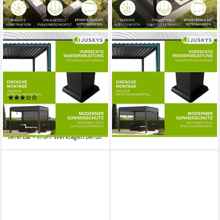
Fast ausverkauft
JUSKYS
JUSKYS
Terrassendach Tahiti, BxT:
Terrassendach Tahiti, BxT:
300x300 cm, Lamellendach,
300x400 cm, Lamellendach,
Pergola für Garten, Terrasse,
Pergola für Garten, inkl.
stabil & wetterfest
Seitenwand 3m
(2)
ab 2.199,00 €
3.199,00 €
ab 1.199,00 €
1.499,00 €
63,84 €
mtl. in 48 Raten
34,81 €
mtl. in 48 Raten
-31%
-20%
lieferbar in 5 Wochen
lieferbar - in 6-7 Werktagen bei dir