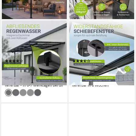
JUSKYS
JUSKYS
Terrassendach Borneo, BxT:
Terrassendach Jakarta, BxT:
312x303 cm, 3x3 m, Regen-
300x300 cm, mit
und Sonnenschutz,
Schiebefenster, inkl. Fallrohr
lichtdurchlässig, UV-
und Fußboden Verankerung
(5)
(3)
Schutzfolie
499,99 €
ab 1.299,00 €
599,99 €
1.799,00 €
17,94 €
mtl. in 36 Raten
37,71 €
mtl. in 48 Raten
-17%
-28%
lieferbar - in 6-7 Werktagen bei dir
lieferbar in 6 Wochen