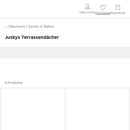
Mein Konto
Merkzettel
Warenkorb
…
Baumarkt
Garten & Balkon
Juskys Terrassendächer
4 Produkte