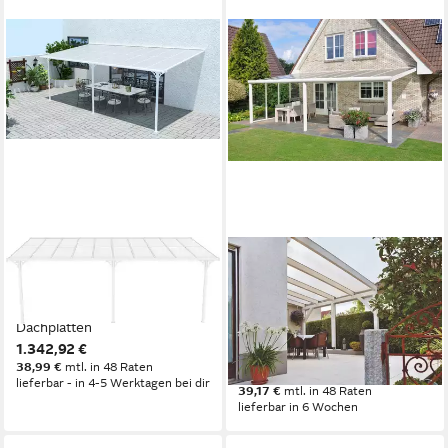
WESTMANN
TERRASSE2000
Terrassendach Bruce 617,
Terrassendach Aluminium
BxT: 617x300 cm, Bedachung
Terrassenüberdachung
Dachplatten
Madrid mit Stegplatten, BxT:
1.342,92 €
300x250 cm
38,99 €
mtl. in 48 Raten
ab 1.349,00 €
lieferbar - in 4-5 Werktagen bei dir
39,17 €
mtl. in 48 Raten
lieferbar in 6 Wochen