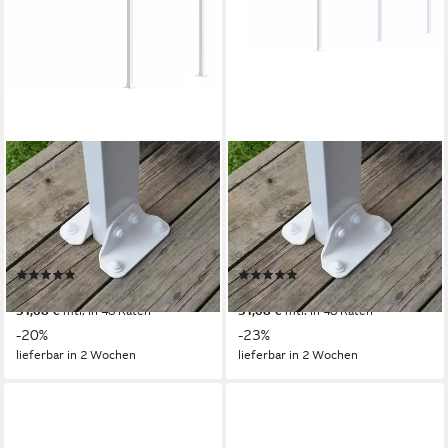
PALRAM - CANOPIA
PALRAM - CANOPIA
Terrassendach Olympia 3x3,
Terrassendach Olympia 3x5.4,
BxT: 307x295 cm, Bedachung
BxT: 546x295 cm, Bedachung
Doppelstegplatten, BxT:
Doppelstegplatten, BxT:
307x295 cm
546x295 cm
(1)
(4)
ab 1.070,44 €
ab 1.759,48 €
UVP
1.330,00 €
UVP
2.286,00 €
31,08 €
mtl. in 48 Raten
51,08 €
mtl. in 48 Raten
-20%
-23%
lieferbar in 2 Wochen
lieferbar in 2 Wochen