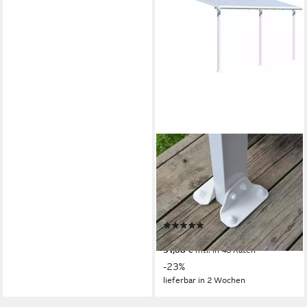
PALRAM - CANOPIA
Terrassendach Olympia 3x5.4,
BxT: 546x295 cm, Bedachung
Doppelstegplatten, BxT:
546x295 cm
(4)
ab 1.759,48 €
UVP
2.286,00 €
51,08 €
mtl. in 48 Raten
-23%
lieferbar in 2 Wochen