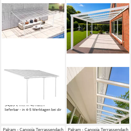
WESTMANN
TERRASSE2000
Terrassendach Bruce 556,
Terrassendach Aluminium
BxT: 556x300 cm, Bedachung
Terrassenüberdachung
Dachplatten
Barcelona Anthrazit mit Glas,
1.193,63 €
BxT: 300x200 cm
34,65 €
mtl. in 48 Raten
ab 1.838,73 €
lieferbar - in 4-5 Werktagen bei dir
53,38 €
mtl. in 48 Raten
lieferbar in 6 Wochen
Palram - Canopia Terrassendach
Palram - Canopia Terrassendach