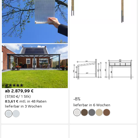
TERRASSANA
SKANHOLZ
Terrassendach Premium
Terrassendach Novara, BxT:
Komplettset inkl. 16 mm
450x359 cm, Bedachung
Doppelstegplatten, BxT:
Doppelstegplatten, BxT:
406x250 cm, Bedachung
450x359 cm
(4)
3.587,69 €
Doppelstegplatten
UVP
3.889,00 €
ab 2.879,99 €
104,16 €
mtl. in 48 Raten
(Polycarbonat)
(57,60 €/ 1 Stk)
-8%
83,61 €
mtl. in 48 Raten
lieferbar in 6 Wochen
lieferbar in 3 Wochen