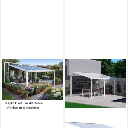
TERRASSE2000
Terrassendach Überdachung
mit Solarmodulen – Alu Solar
Terrassendach 920 Wp, BxT:
400x150 cm
ab 3.236,83 €
93,97 €
mtl. in 48 Raten
lieferbar in 6 Wochen