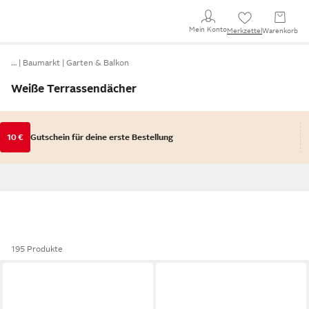
Mein Konto
Merkzettel
Warenkorb
…
Baumarkt
Garten & Balkon
Weiße Terrassendächer
10 €
Gutschein für deine erste Bestellung
195 Produkte