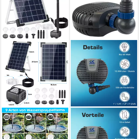
TLGREEN
KERRY
Solarpumpe Solar
Teichpumpe ECO 12000 L/H,
Teichpumpe, (170L/h Solar
nur 85 Watt, Vorfilterkammer,
Springbrunnen,Solar
5,5m Förderhöhe