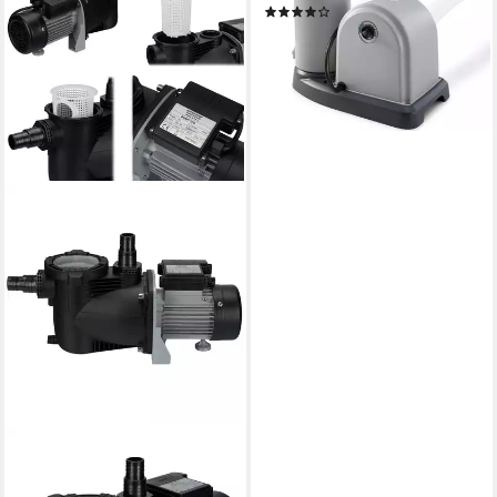
(1)
101,17 €
lieferbar - in 6-8 Werktagen bei dir
COIL
Filterpumpe Poolpumpe,