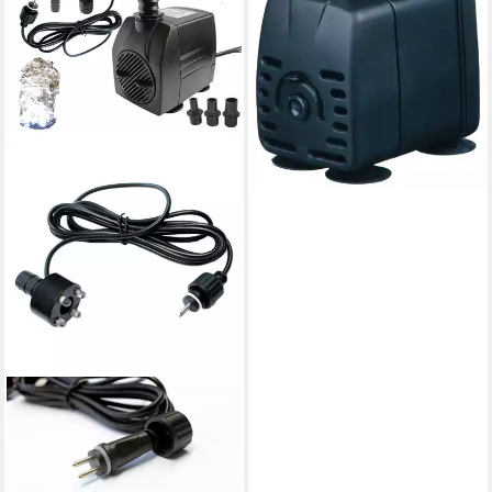
ab 8,28 €
UVP
19,95 €
-58%
lieferbar - in 3-4 Werktagen bei dir
ARNUSA
Springbrunnenpumpe mit
LED Quellsteinbeleuchtung
Wasserpumpe Bachlaufpumpe