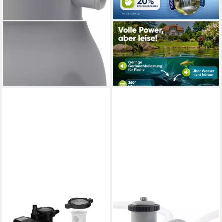
EXIT
TEICHER
Filterpumpen,
Teichpumpe Effiziente
Durchflussmenge 3785 l/h
Filterpumpe für Teich
99,00 €
ab 54,99 €
lieferbar - in 5-6 Werktagen bei dir
lieferbar - in 3-4 Werktagen bei dir
INTEX
Filterpumpen C1500