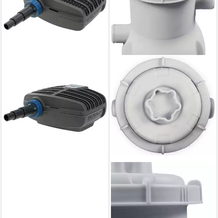
OASE
Bachlaufpumpe Oase Teich
Filterpumpe Aqua Max Eco
Classic 2500 E (1-tlg)
110,00 €
lieferbar - in 3-4 Werktagen bei dir
EXIT
Filterpumpen,
Durchflussmenge 1136 l/h
39,81 €
lieferbar - in 5-6 Werktagen bei dir