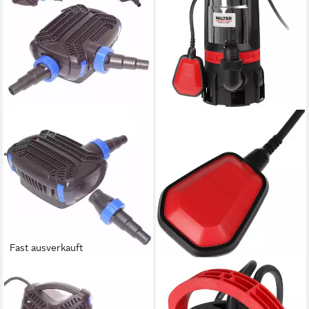
Fast ausverkauft
APEX
WALTER
Teichpumpe Teichpumpe ECO
Filterpumpe Walter 2- in-1
Bachlaufpumpe CTF
Schmutz- und