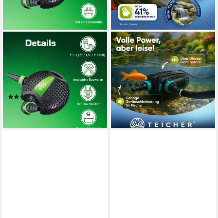
INTERGARDEN
TEICHER
Teichpumpe Jebao
Teichpumpe Effiziente
17.500L/H, 10m Kabel,
Filterpumpe für Teich, 3000,
600cm Förderhöhe, 220W,
5200, 7000, 10000 l/h
(8)
Motorschutz
ab 69,99 €
79,99 €
(2)
109,90 €
-13%
lieferbar - in 2-3 Werktagen bei dir
lieferbar - in 3-4 Werktagen bei dir