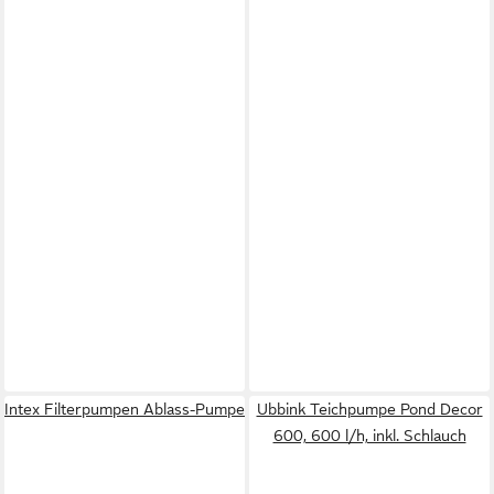
Intex Filterpumpen Ablass-Pumpe
Ubbink Teichpumpe Pond Decor
600, 600 l/h, inkl. Schlauch