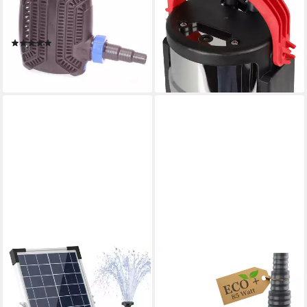
Filterpumpe Teichfilter
Klarwasserpumpe WWS-
Wasser
SWP750-L01 750 W - 630
(1)
76,49 €
UVP
94,96 €
98,90 €
-19%
lieferbar - in 6-7 Werktagen bei dir
lieferbar - in 2-3 Werktagen bei dir