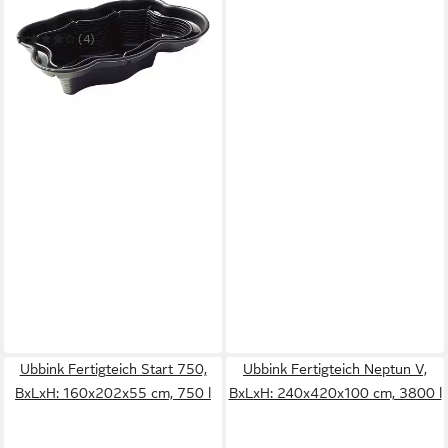
Fertigteich Iris SIII
(4)
ab 227,13 €
UVP
322,95 €
-30%
in 2-3 Werktagen bei dir
Ubbink Fertigteich Start 750,
Ubbink Fertigteich Neptun V,
BxLxH: 160x202x55 cm, 750 l
BxLxH: 240x420x100 cm, 3800 l