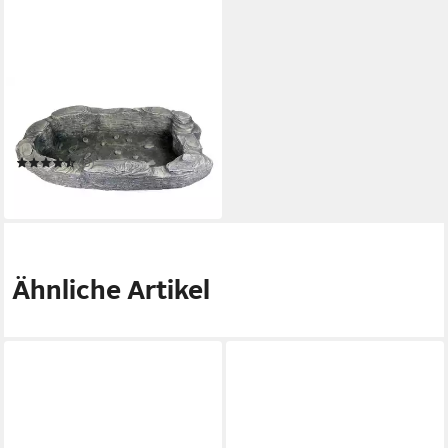
ARNUSA
Fertigteich kleiner
Gartenteich Teich Becken in
Fels Optik Bachlaufbecken
(8)
115,99 €
in 2-3 Werktagen bei dir
Ähnliche Artikel