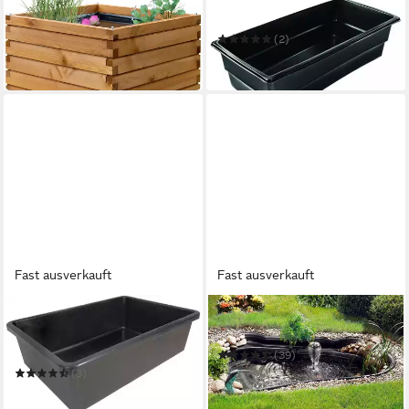
inkl. Teichfolie, Kiefer
Terrassen-Teichbecken 380 l
419,00 €
(2)
in 9-11 Werktagen bei dir
100,29 €
in 3-4 Werktagen bei dir
Fast ausverkauft
Fast ausverkauft
UBBINK
UBBINK
Fertigteich Victoria QUADRO
Fertigteich Start 500
5
(39)
181,69 €
UVP
259,00 €
(3)
119,99 €
UVP
159,00 €
-30%