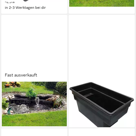
-25%
in 2-3 Werktagen bei dir
in 2-3 Werktagen bei dir
Fast ausverkauft
UBBINK
UBBINK
Fertigteich Start 1000
Fertigteich QUADRA C2
385,43 €
UVP
539,00 €
(10)
ab 272,51 €
UVP
389,00 €
-28%
lieferbar in 4 Wochen
-30%
in 2-3 Werktagen bei dir