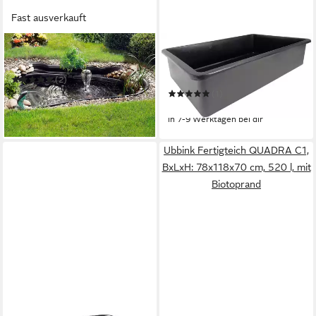
Fast ausverkauft
UBBINK
UBBINK
Fertigteich Ocean II
Fertigteich Victoria QUADRO
6
(2)
879,41 €
UVP
1.249,00 €
(1)
269,49 €
-30%
in 7-9 Werktagen bei dir
in 2-3 Werktagen bei dir
Ubbink Fertigteich QUADRA C1,
BxLxH: 78x118x70 cm, 520 l, mit
Biotoprand
UBBINK