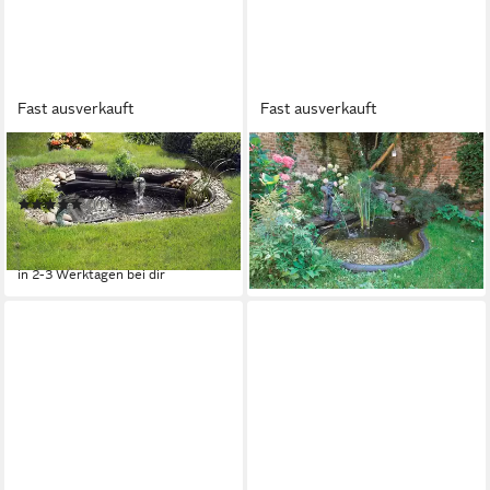
Fast ausverkauft
Fast ausverkauft
UBBINK
UBBINK
Fertigteich Start 1.000
Fertigteich Iris SI
ab 92,77 €
UVP
132,95 €
(17)
353,34 €
UVP
419,00 €
-30%
in 2-3 Werktagen bei dir
-16%
in 2-3 Werktagen bei dir