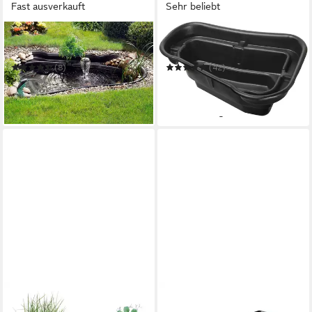
Fast ausverkauft
Sehr beliebt
UBBINK
UBBINK
Fertigteich Start 250
Fertigteich START 150
(8)
(42)
ab 89,84 €
ab 32,71 €
UVP
123,95 €
UVP
54,95 €
-28%
-40%
in 2-3 Werktagen bei dir
in 5-6 Werktagen bei dir
DOBAR
HEISSNER
Hochteich Hochteich "Alea"
Fertigteich Heissner