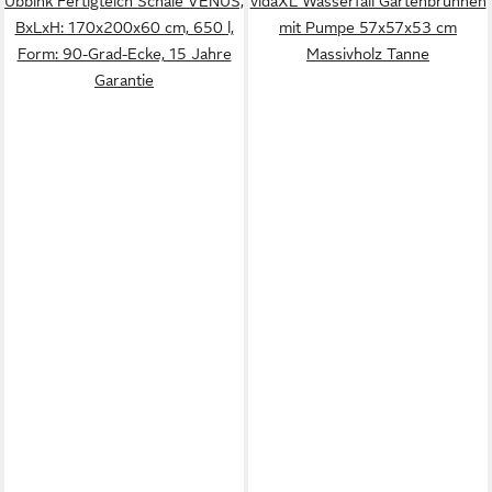
Ubbink Fertigteich Schale VENUS,
vidaXL Wasserfall Gartenbrunnen
BxLxH: 170x200x60 cm, 650 l,
mit Pumpe 57x57x53 cm
Form: 90-Grad-Ecke, 15 Jahre
Massivholz Tanne
Garantie