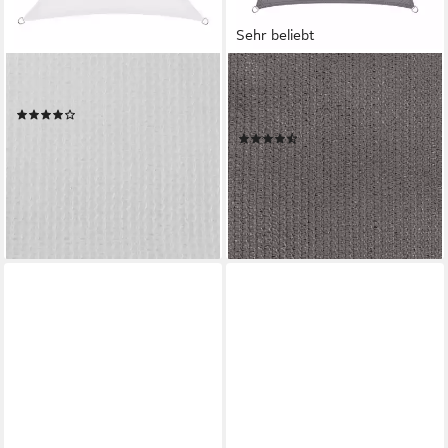
Sehr beliebt
KARAT
KARAT
Sonnensegel, UV-abweisend
Sonnensegel, Einfache
(6)
Montage
ab 8,99 €
23,99 €
(95)
ab 9,99 €
-63%
41,99 €
lieferbar - in 3-4 Werktagen bei dir
-76%
lieferbar - in 3-4 Werktagen bei dir