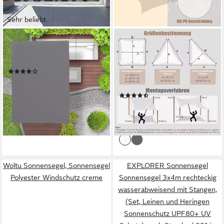
Sehr beliebt
RELAXDAYS
WOLTU
Sonnensegel Rechteckiges
Sonnensegel, (1-tlg), aus PES,
Sonnensegel grau, 2 x 3 m
200 g/m² Polyester, 95% UV
(40)
Schutz, für Balkon Terrasse
ab 31,99 €
UVP
59,99 €
Garten
-47%
(22)
lieferbar - in 2-3 Werktagen bei dir
ab 22,92 €
UVP
38,99 €
-41%
lieferbar - in 3-4 Werktagen bei dir
Woltu Sonnensegel, Sonnensegel
EXPLORER Sonnensegel
Polyester Windschutz creme
Sonnensegel 3x4m rechteckig
wasserabweisend mit Stangen,
(Set, Leinen und Heringen
Sonnenschutz UPF80+ UV