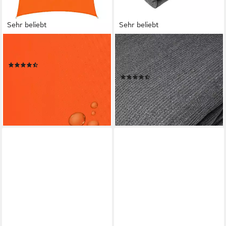
Sehr beliebt
Sehr beliebt
KARAT
WOLTU
Sonnensegel, wetterfest
Sonnensegel, Sonnensegel
(49)
Windschutz rechteck grau
ab 9,99 €
26,99 €
(32)
ab 22,99 €
-63%
UVP
41,99 €
lieferbar - in 3-4 Werktagen bei dir
-45%
lieferbar - in 3-4 Werktagen bei dir