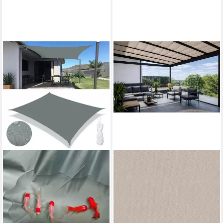
DREKU
Sonnensegel Beschattung &
Sonnenschutz, zwischen den
Sparren, 3.000 mm Länge
139,90 €
(46,63 €/ 1 m)
lieferbar in 3 Wochen