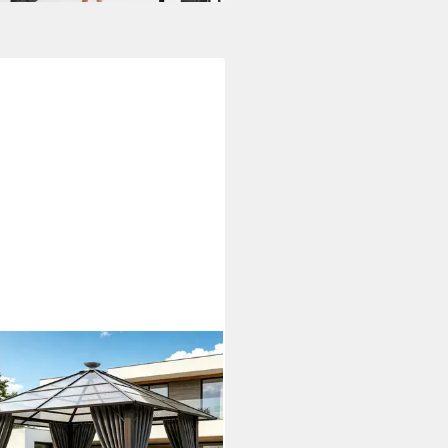
ALL
llon Winterfest und Wasserdicht,
3*4m mit LED-Beleuchtung,
Schutz 50+, mit 4 Seitenteilen
eschichteten Vorhängen für