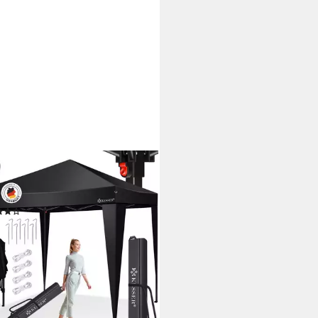
ER
llon, Pavillon 3x3m wasserdicht
. Tasche Pop-Up Klicksystem
(58)
0 €
UVP
199,99 €
%
rbar - in 3-4 Werktagen bei dir