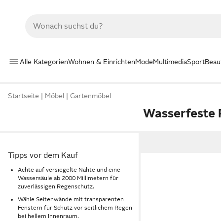
Alle Kategorien
Wohnen & Einrichten
Mode
Multimedia
Sport
Beau
Startseite
Möbel
Gartenmöbel
Wasserfeste 
Tipps vor dem Kauf
Achte auf versiegelte Nähte und eine
Wassersäule ab 2000 Millimetern für
zuverlässigen Regenschutz.
Wähle Seitenwände mit transparenten
Fenstern für Schutz vor seitlichem Regen
bei hellem Innenraum.