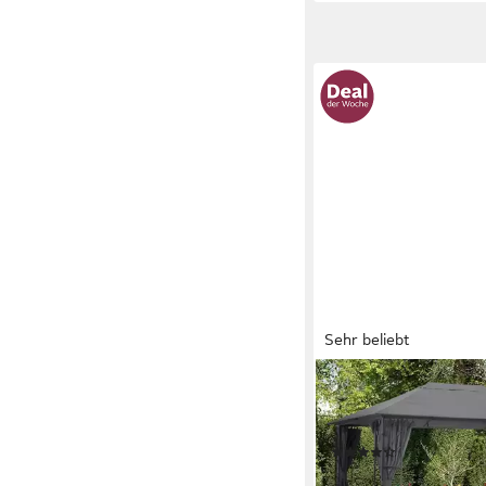
Sehr beliebt
KONIFERA
Pavillon Athen, Blätter-
Seitenteile
(192)
189,99 €
UVP
239,99 €