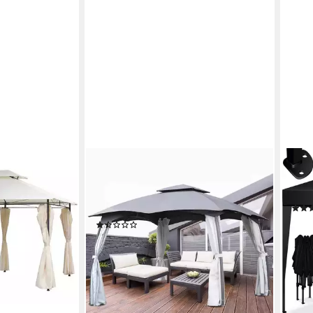
ONDIS24
KESS
TER Pavillon
Grillpavillon Gartenpavillon Gazebo,
Pavi
wände mit
Maße ca. 3 x 4 x 2,7 (H) m,
inkl
eitenteilen,
wasserdicht und wetterfest
89,8
(4)
199,95 €
599,95 €
-55
18,26 €
mtl. in 12 Raten
liefe
-67%
lieferbar - in 6-7 Werktagen bei dir
en bei dir