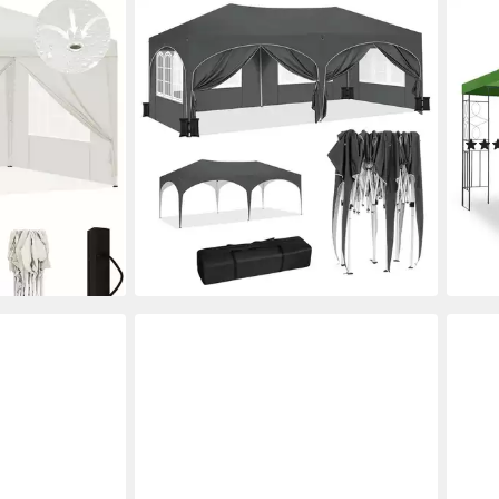
WOLTU
HABE
t
Pavillon, Faltpavillon wasserfest stabil
Pavi
nwänden
UV-Schutz mit 4 Sandsäcke(ohne
Roma
Sand)
wasse
169,99 €
UVP
283,30 €
100%
15,53 €
mtl. in 12 Raten
179,
-40%
16,4
en bei dir
lieferbar - in 3-4 Werktagen bei dir
-46
liefe