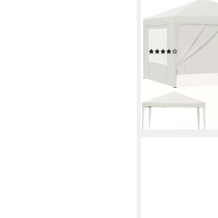
EUGAD
Faltpavillon, wasserfes
Winterfest,mit Seite
Fenstern Tasche
(15)
98,06 €
UVP
179,99 €
-46%
lieferbar - in 3-4 Werktag