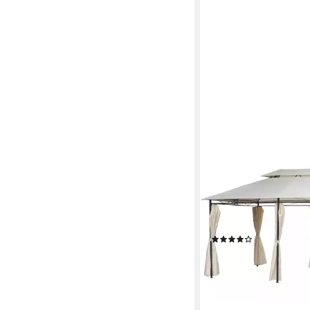
HABEIG
Pavillon WASSERDICH
Pavillon 3x4m Seiten
310g/m² Dach, mit 6 S
100 % wasserdicht
(1)
219,95 €
489,00 €
20,09 €
mtl. in 12 Raten
-55%
lieferbar - in 2-3 Werktag