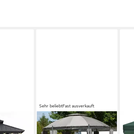
Sehr beliebt
Fast ausverkauft
KONIFERA
EUG
tenpavillon mit
Pavillon Tino, mit 6 Seitenteilen,
Pavil
avillon + LED-
(Set), BxT: 350 x 350 cm
mit 