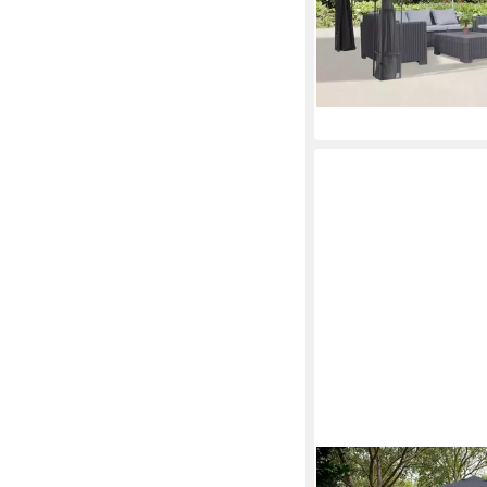
nur bis Dienstag
17,35 €
mtl. in 12 Raten
-21%
lieferbar - in 4-5 Werktag
KONIFERA