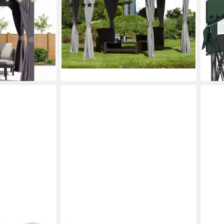
(65)
Moskitonetz),
UV S
145,99 €
UVP
272,88 €
ndig,
13,33 €
mtl. in 12 Raten
84,9
-47%
18,00 €
-52
lieferbar - in 4-5 Werktagen bei dir
liefe
en bei dir