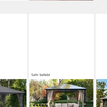
Sehr beliebt
KONIFERA
HOM
Optik, inkl. 4
Pavillon Aruba, mit 4 Seitenteilen,
Pavi
Gestell aus Aluminium, Dach aus
3*3/
Polycarbonat-Stegplatten
(UV-
(760)
PA-b