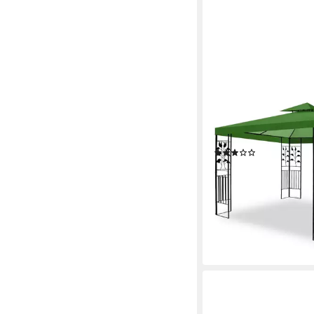
HABEIG
Pavillon 100% Wasser
Metallpavillon 3x3m in
wasserfest, 100% Was
(5)
199,80 €
329,95 €
18,25 €
mtl. in 12 Raten
-39%
lieferbar - in 2-3 Werktag
+5