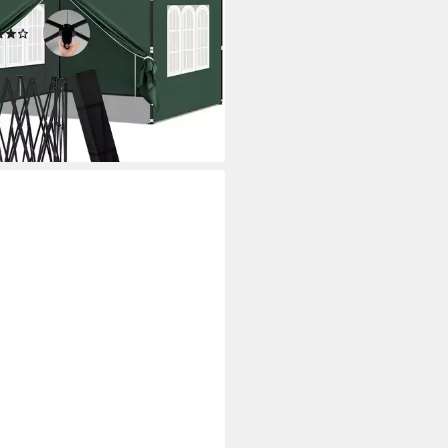
chutz, wasserfest
(30)
9 €
UVP
176,99 €
%
rbar - in 3-4 Werktagen bei dir