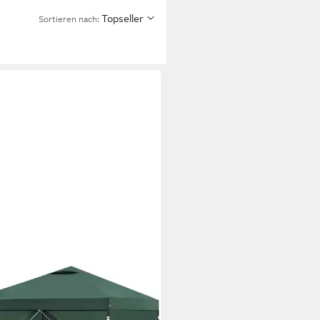
Topseller
Sortieren nach:
AD
lon, mit 4 Seitenteilen, 3x3 m,
Seitenwänden, höhenverstellbar,