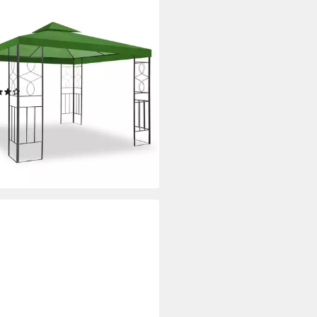
IG
llon WASSERDICHTER Pavillion
ntika 3x3m Metall inkl. Dach
rfest, (inkl. Dach und Gestell),
 wasserdicht
(10)
80 €
329,95 €
2 €
mtl. in 12 Raten
%
rbar - in 2-3 Werktagen bei dir
+5