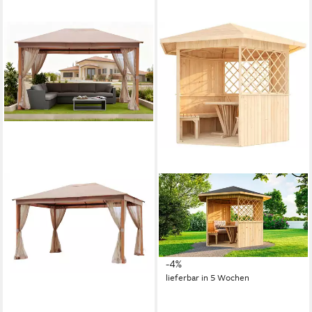
WEKA
Pavillon 233 "Alles dabei", 18
mm Massivholzboden
1.490,24 €
UVP
1.549,00 €
43,27 €
mtl. in 48 Raten
-4%
lieferbar in 5 Wochen