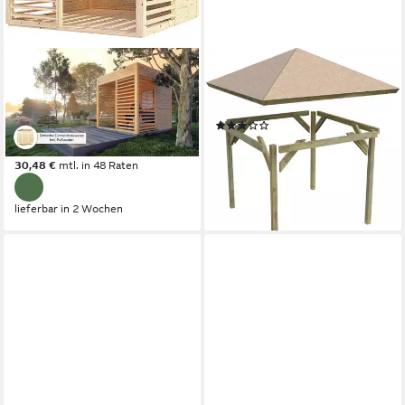
BERTILO
KARIBU
Pavillon Modern Art 1, aus
Pavillon Cordoba, BxT:
nordischer Fichte, kompletter
357x357 cm
(11)
Bausatz inkl. Dach und Boden
ab 1.004,97 €
UVP
1.029,99 €
ab 1.049,99 €
29,18 €
mtl. in 48 Raten
30,48 €
mtl. in 48 Raten
-2%
lieferbar in 3 Wochen
lieferbar in 2 Wochen