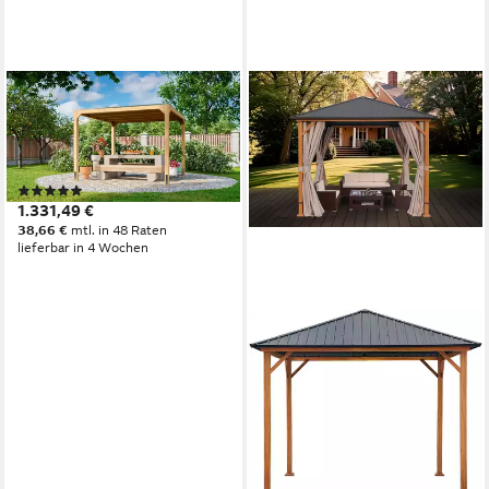
KARIBU
Holzpavillon Cubus,
naturbelassen, BxTxH:
320x320x235 cm
(2)
1.331,49 €
38,66 €
mtl. in 48 Raten
lieferbar in 4 Wochen