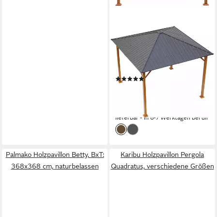
KONIFERA
Pavillon Samos, BxT: 300x300
cm, Stahlgestell, ohne
Seitenteile
(35)
528,99 €
UVP
679,99 €
15,36 €
mtl. in 48 Raten
-22%
lieferbar - in 6-7 Werktagen bei dir
Palmako Holzpavillon Betty, BxT:
Karibu Holzpavillon Pergola
368x368 cm, naturbelassen
Quadratus, verschiedene Größen