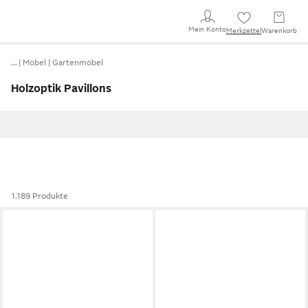
Mein Konto
Merkzettel
Warenkorb
…
Möbel
Gartenmöbel
Holzoptik Pavillons
1.189 Produkte