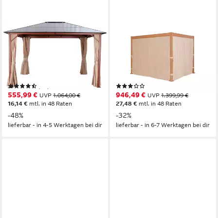
KONIFERA
KONIFERA
Pavillon "Holzoptik", Gestell
Pavillon Pergola Alhambra,
aus Aluminium, Dach aus
Terrassendach mit
Polycarbonat, mit 4
Aluminiumpfosten, 3x3 oder
Seitenteilen, BxT: 300x365
3x4 m, holzfarben, 4
(38)
(1)
cm, Aluminiumgestell
Seitenteile, verstellbare
555,99 €
946,49 €
UVP
1.064,00 €
UVP
1.399,99 €
Dachlamellen
16,14 €
mtl. in 48 Raten
27,48 €
mtl. in 48 Raten
-48%
-32%
lieferbar - in 4-5 Werktagen bei dir
lieferbar - in 6-7 Werktagen bei dir