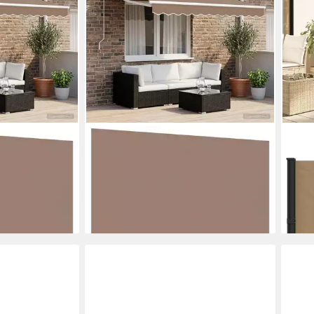
VIDAXL
VIDA
tzstoff Taupe
Markise Markisenersatzstoff Taupe
Seit
r (1-St)
481 x 295 cm Polyester (1-St)
Seit
ab 98,99 €
140
lieferbar - in 4-5 Werktagen bei dir
ab 1
en bei dir
liefe