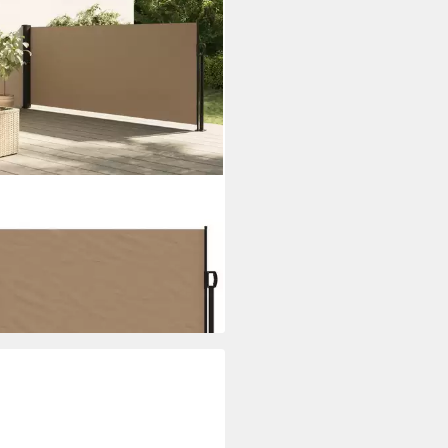
XL
enmarkise 140 x 500 cm
enmarkise Ausziehbar Taupe
x500 cm
08,35 €
rbar - in 4-5 Werktagen bei dir