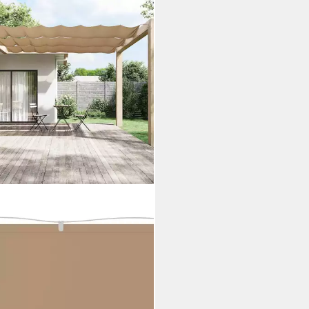
XL
rechtmarkise Senkrechtmarkise
e 140x800 cm Oxford-Gewebe
)
4,99 €
rbar - in 4-5 Werktagen bei dir