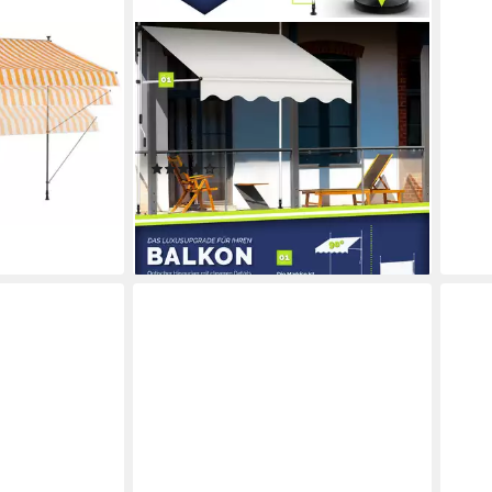
TILLVEX
olinos ohne
Klemmmarkise Balkonmarkise ohne
ntage,
Bohren, Markise mit Handkurbel &
50 cm
höhenverstellbar Sonnenschutz UV-
beständig & wasserdicht
(144)
en bei dir
ab 64,79 €
lieferbar - in 2-3 Werktagen bei dir