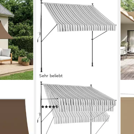
Sehr beliebt
KONIFERA
VIDA
e 200 x 150
Klemmmarkise Nerja Breite/ Ausfall:
Senk
200/120 cm
Taup
(81)
(1-St
49,49 €
UVP
76,11 €
en bei dir
ab 5
-35%
liefe
lieferbar - in 4-5 Werktagen bei dir