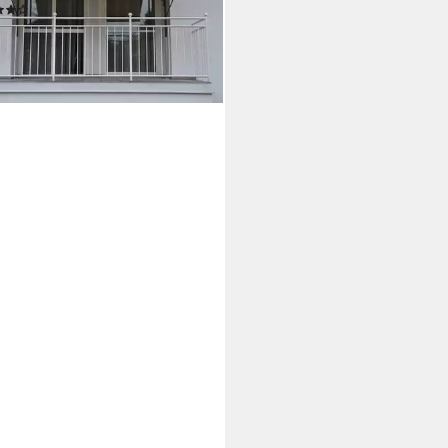
(6)
19,60 €
UVP
179,99 €
%
rbar in 2 Wochen