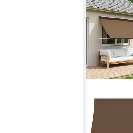
VIDAXL
Markise Markise Taup
cm (1-St)
49,99 €
lieferbar - in 4-5 Werktag