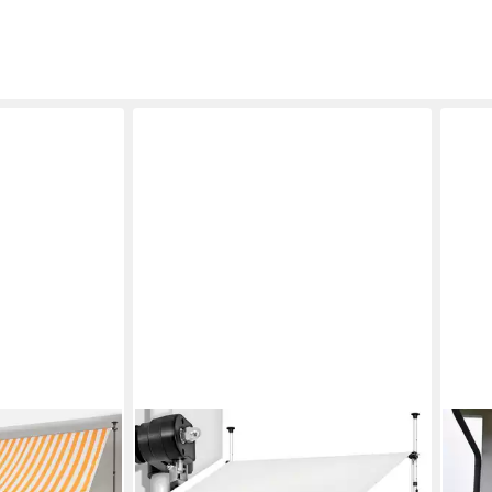
ANGE
Klem
cm, 