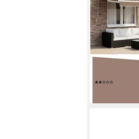
VIDAXL
Markise Markisenersa
381 x 295 cm Polyeste
(1)
58,99 €
lieferbar - in 4-5 Werktag