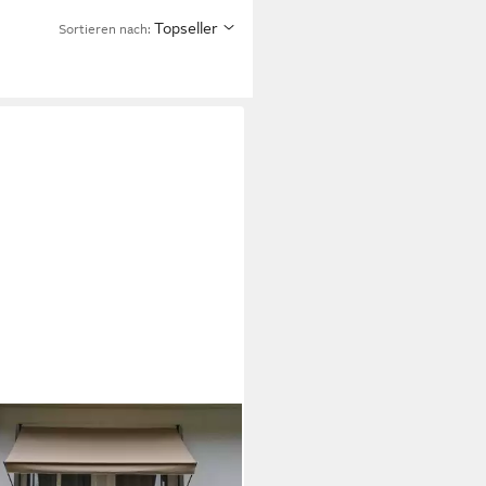
Topseller
Sortieren nach:
RER FREIZEITMÖBEL
mmarkise taupe, Ausfall: 150
versch. Breiten