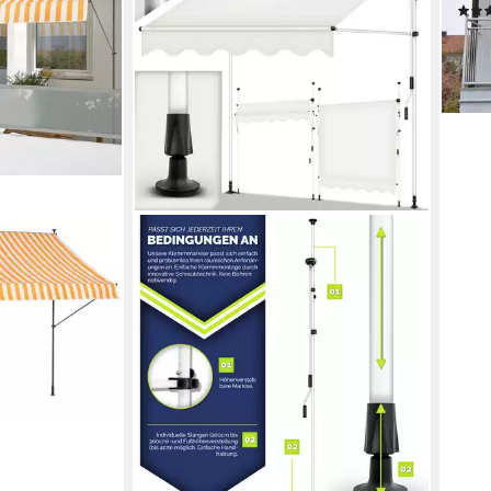
ab 1
-34
liefe