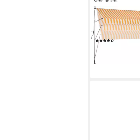
Sehr beliebt
KONIFERA
Klemmmarkise Torrem
Bohren / einfache Mo
Breite/Ausfall: 250/1
(513)
83,99 €
lieferbar - in 4-5 Werktag