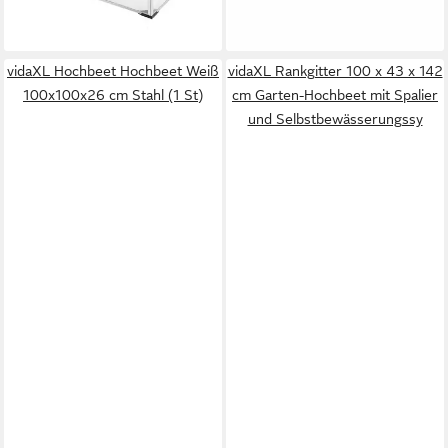
arretierbarem Dach, stabile
-43%
lieferbar - in 2-3 Werktagen bei dir
Kunststofffüße
vidaXL Hochbeet Hochbeet Weiß
vidaXL Rankgitter 100 x 43 x 142
100x100x26 cm Stahl (1 St)
cm Garten-Hochbeet mit Spalier
und Selbstbewässerungssy