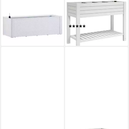
VIDAXL
VIDAXL
Hochbeet Garten-Hochbeet
Hochbeet Hochbeet Weiß
mit
110x45x79 cm Polypropylen
Selbstbewässerungssystem
(1 St)
(1)
Weiß 100x43x33 cm (1 St)
ab 181,99 €
ab 90,99 €
lieferbar - in 4-5 Werktagen bei dir
lieferbar - in 4-5 Werktagen bei dir
VIDAXL
VIDAXL
Hochbeet Hochbeet Weiß
Hochbeet Hochbeet Weiß