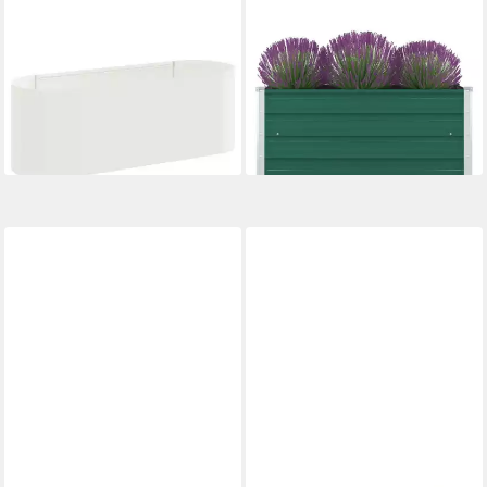
VIDAXL
VIDAXL
Hochbeet Hochbeet im
Hochbeet Hochbeet 100 x
Garten Weiß 120 x 40 x 40
100 x 45 cm Verzinkter Stahl
cm (1 St)
Grün (1 St)
ab 78,99 €
43,99 €
lieferbar - in 4-5 Werktagen bei dir
lieferbar - in 4-5 Werktagen bei dir