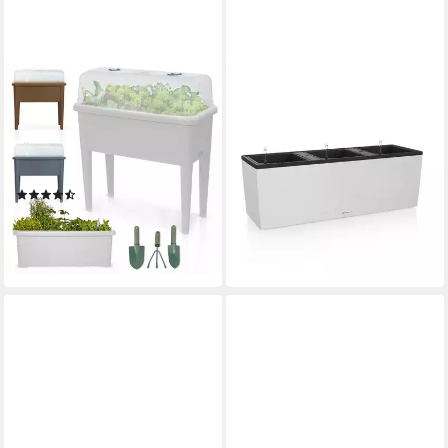
ONBEST
LECHUZA®
Hochbeet Kunststoff mit
Hochbeet Mini-Beet Trio
Deckel 76x66,5x37cm,
Stone 30 quarzweiß
wetterfest, inklusive
(Komplettset)
167,00 €
Gartenwerkzeug Set
lieferbar - in 2-3 Werktagen bei dir
(3)
54,99 €
lieferbar - in 3-4 Werktagen bei dir