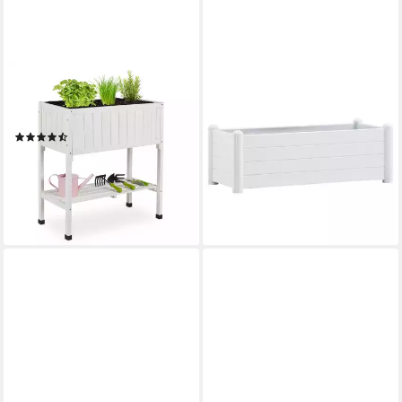
RELAXDAYS
VIDAXL
Hochbeet aus Tannenholz
Hochbeet Garten-Hochbeet
(Bausatz, 1 St), weiß
PP Weiß 100x43x35 cm (1
(9)
St)
59,99 €
UVP
99,99 €
ab 72,99 €
-40%
lieferbar - in 4-5 Werktagen bei dir
lieferbar - in 2-3 Werktagen bei dir