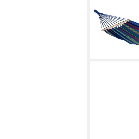
AMAZONAS
Stabhängematte Aruba 
Familienhängematte
ab 37,53 €
UVP
43,90 €
-15%
lieferbar - in 3-4 Werktag