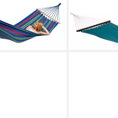
AMAZONAS
(gestreift, 2-3 Personen),
Stabhängematte American 
Komfort, bis zu 2 Persone
ab 89,90 €
UVP
109,90 €
-18%
en bei dir
lieferbar - in 3-4 Werktagen be