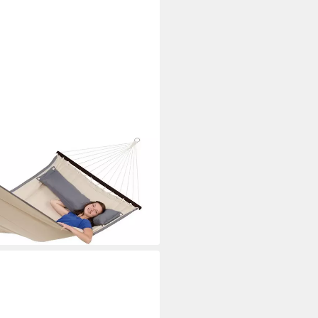
Dream Sand XL: Stil und
n
i dir