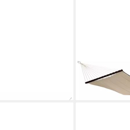
AMAZONAS
ängematte hellblau/dunkelblau -
Stabhängematte American 
rfestes Material
Komfort, bis zu 2 Persone
ab 96,21 €
UVP
109,90 €
-12%
en bei dir
lieferbar - in 3-4 Werktagen be