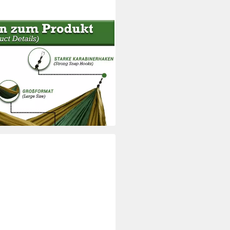
tabhängematte mit Tasche,
i dir