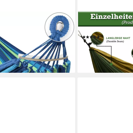
DEFACTOSHOP
Hängematte mit Gebogener
Hängematte Hängematte, S
tabhängematte (1er Set, 1 St.,
Hängeliege, Hängestuhl
(2)
ung: 500 Pfund),
ab 15,99 €
Tragetasch für Indoor, Balkon,
lieferbar - in 5-6 Werktagen be
en bei dir