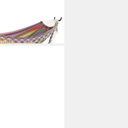
r Fransen
i dir