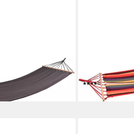
GARDEN PLEASURE
 (Hängematte, OTTOs Choice), LxB:
Hängematte »HAWAII« (Hä
t
280x100 cm, multicolor
(1)
ab 21,98 €
en bei dir
lieferbar - in 4-5 Werktagen be