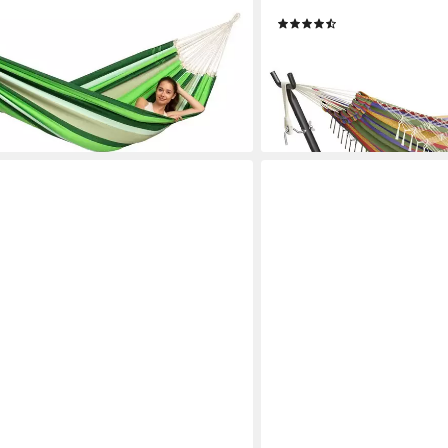
 kg), Handgefertigt, aus recycelten
für 2 Personen,Sechsleine
(11)
59,99 €
UVP
109,99 €
€
-45%
lieferbar - in 4-5 Werktagen be
en bei dir