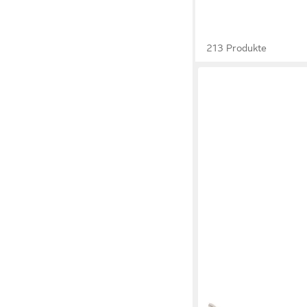
213 Produkte
AMAZONAS
Hängematte XXL Parad