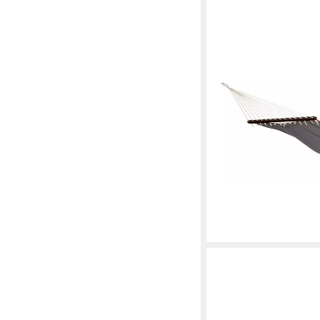
AMAZONAS
Stabhängematte Ameri
Komfort, bis zu 2 Per
ab 80,90 €
UVP
109,90
-26%
lieferbar - in 3-4 Werktag