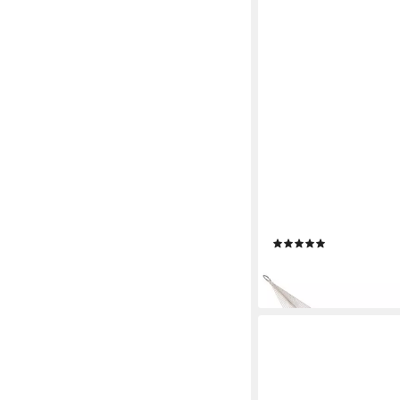
HOPLO
Stabhängematte Stabh
gesteppt Olefin, Wette
(1)
101,95 €
lieferbar - in 5-6 Werktag