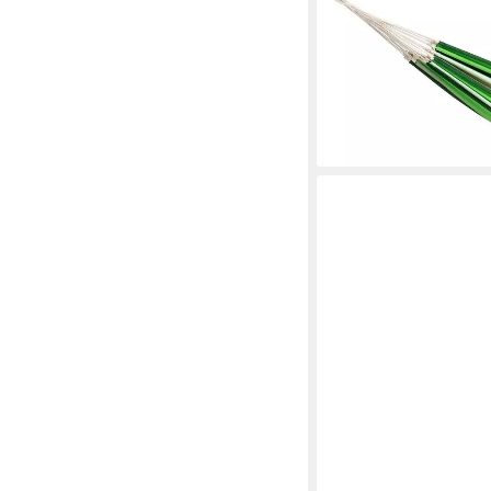
Belastbarkeit max. 200
Materialien
ab 65,92 €
UVP
99,90 
-34%
lieferbar - in 3-4 Werktag
+2