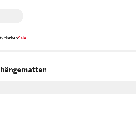
ty
Marken
Sale
bhängematten