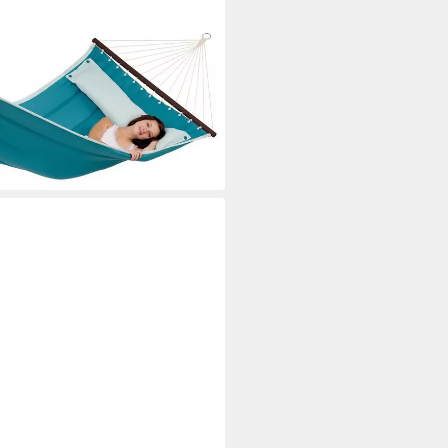
Dream Petrol XL: Stil und
n
i dir