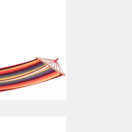
ngematte, OTTOs Choice), LxB:
i dir