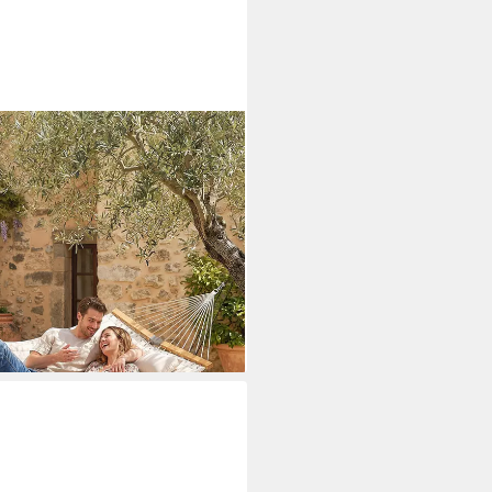
140cm, mit Kopfstütze
is 200kg (zweilagig, 1 St.,
rten, Balkon, Terrasse
i dir