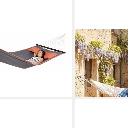
OUTSUNNY
can Dream Grey XL: Stil und
Hängematte Outdoor 200x
sonen
Magazintasche Holzstäbe, b
 €
Doppelhängematte), für Ga
Cremeweiß
en bei dir
63,99 €
UVP
123,90 €
-48%
lieferbar - in 2-3 Werktagen be