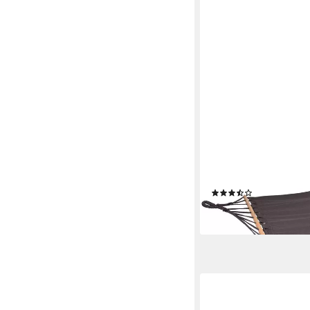
GARDEN PLEASURE
Hängematte »HAWAII«
280x100 cm, anthrazi
(2)
23,99 €
lieferbar - in 4-5 Werktag