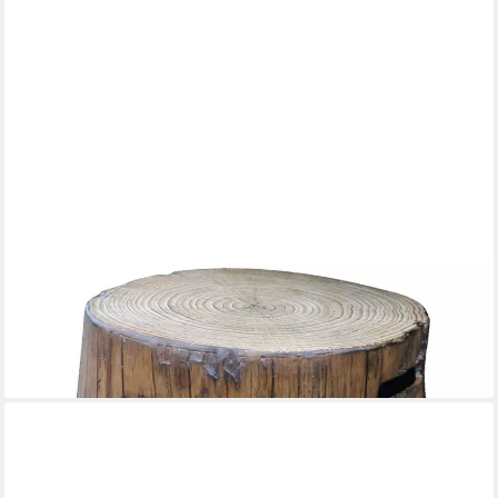
ELEMENTI
Gasflaschen-Schutzhülle Abdeckung in Baumstamm-Optik, 50 x
50 x 52 cm (L x B x H)
ab 199,99 €
lieferbar - in 7-9 Werktagen bei dir