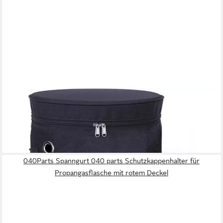
LUXUSKOLLEKTION
Heizstrahler-Schutzhülle Gasflaschenhülle 11KG Vollabdeckung
Oxford Gewebe Wasserdicht
53,95 €
lieferbar - in 4-5 Werktagen bei dir
040Parts Spanngurt 040 parts Schutzkappenhalter für
Propangasflasche mit rotem Deckel