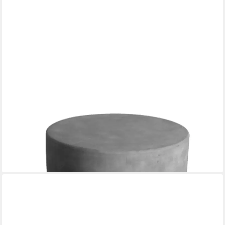
ELEMENTI
Gasflaschen-Schutzhülle in Beton-Optik grau, 40 x 40 x 51 cm (L
x B x H)
ab 219,99 €
lieferbar - in 7-9 Werktagen bei dir