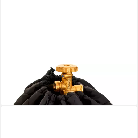
RÖSLE
Gasflaschen-Schutzhülle, für 11 kg Gasflasche
ab 17,95 €
UVP
21,95 €
-18%
lieferbar - in 4-5 Werktagen bei dir