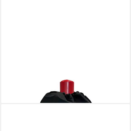
BLUECRAFT
Abdeckhaube, 11 kg Gasflasche inkl. Druck "Pott & Flamme"
24,95 €
lieferbar - in 2-3 Werktagen bei dir