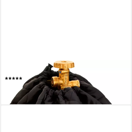
RÖSLE
Gasflaschen-Schutzhülle, für 5 kg Gasflasche
(1)
ab 17,90 €
UVP
19,95 €
-10%
lieferbar - in 4-5 Werktagen bei dir