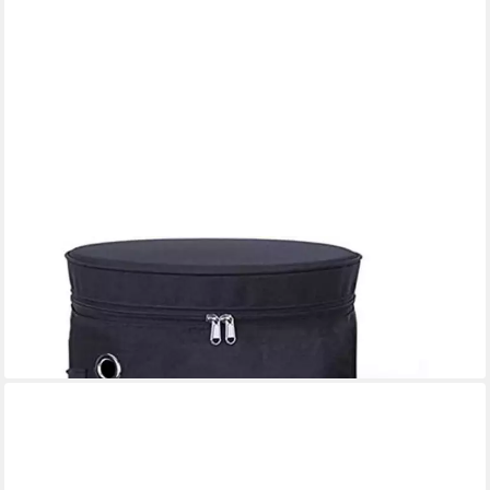
LUXUSKOLLEKTION
Heizstrahler-Schutzhülle Gasflaschen Abdeckung 5KG - 600D
Oxford
45,95 €
lieferbar - in 4-5 Werktagen bei dir