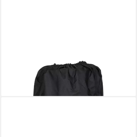
OUTDOORCHEF
Abdeckhaube Gasflaschen-Hülle
9,90 €
UVP
24,90 €
-60%
lieferbar - in 4-5 Werktagen bei dir