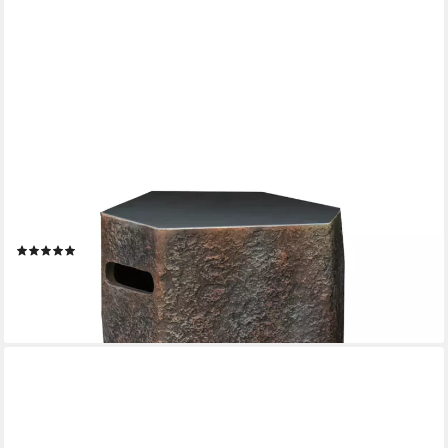
ELEMENTI
Gasflaschen-Schutzhülle Abdeckung in Steinoptik, Strukturierter
und robuster Werkstoff
(1)
269,99 €
lieferbar - in 8-10 Werktagen bei dir