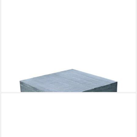
ELEMENTI
Gasflaschen-Schutzhülle in Holzoptik, eckige Form
249,99 €
lieferbar - in 7-9 Werktagen bei dir