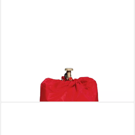
TAINO
Gasflaschen-Schutzhülle, Kordelzug, Wetterschutz, 5 kg
Gasflasche, Oxford Gewebe
ab 19,99 €
lieferbar - in 4-5 Werktagen bei dir