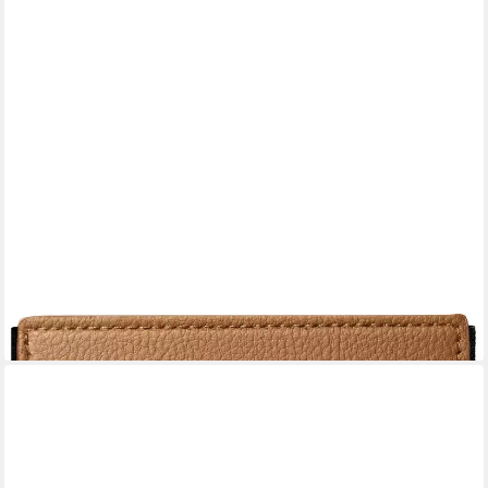
WACACO
Gasflaschen-Schutzhülle Wacaco Picopresso Schutzhülle
Schwarz, Braun
23,18 €
lieferbar - in 2-3 Werktagen bei dir