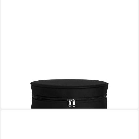
LUXUSKOLLEKTION
Gasflaschen-Schutzhülle Gasflaschenhülle 11kg Propan
Wasserdicht 600D Oxford Φ33x66cm
60,95 €
lieferbar - in 4-5 Werktagen bei dir