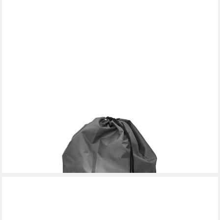
FEUERGOTT
Gasflaschen-Schutzhülle Feuergott Abdeckhaube für Gasflasche
11 kg
24,90 €
lieferbar - in 3-4 Werktagen bei dir