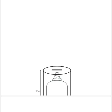
PRIMASTER
Grillabdeckhaube Primaster Schutzhülle Universal für
Gasflaschen 11
18,29 €
lieferbar - in 3-4 Werktagen bei dir