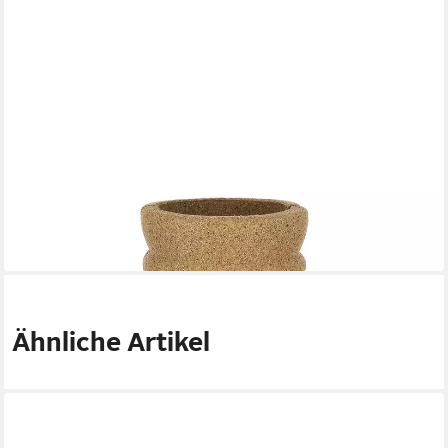
NATURES-DESIGN
Gasflaschen-Schutzhülle aus Kork für Lagoena/Thank You 0,7 l
16,90 €
lieferbar - in 6-7 Werktagen bei dir
Ähnliche Artikel