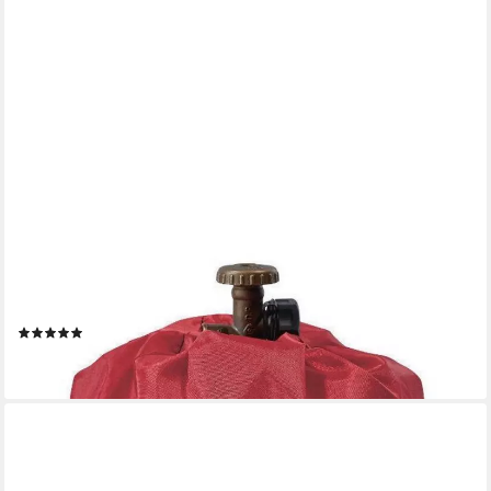
ENDERS®
Gasflaschen-Schutzhülle 5114, Wasserabweisend, Feuerfest, UV-
Schutz
(3)
23,79 €
lieferbar - in 2-3 Werktagen bei dir