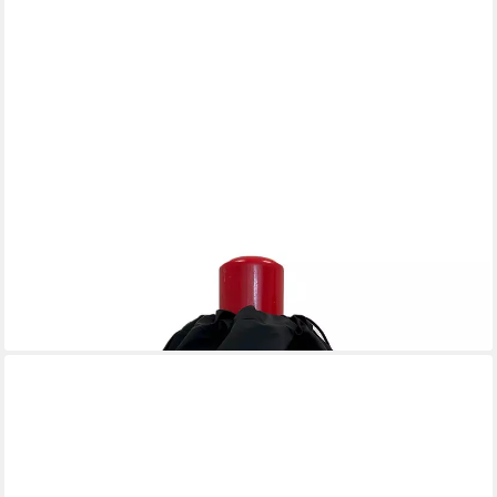
BLUECRAFT
Abdeckhaube, 5 kg Gasflasche inkl. Druck "Pott & Flamme"
19,95 €
lieferbar - in 2-3 Werktagen bei dir