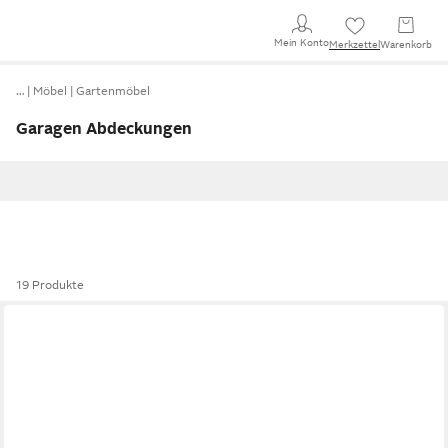
Mein Konto
Merkzettel
Warenkorb
…
Möbel
Gartenmöbel
Garagen Abdeckungen
19 Produkte