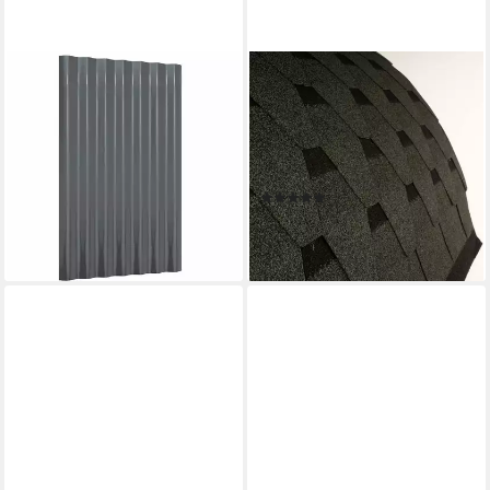
VIDAXL
HOME DELUXE
Deckenplatten Dachpaneele
Dachschindeln LAHTI M/L
12 Stk Verzinkter Stahl
Dachschindeln, (1-St), Als
Anthrazit 60x36 cm, (12-tlg)
Variante in zwei Größen
ab 42,71 €
erhältlich
lieferbar - in 4-5 Werktagen bei dir
(1)
ab 12,00 €
(2,38 €/ 100 ml)
lieferbar - in 4-5 Werktagen bei dir