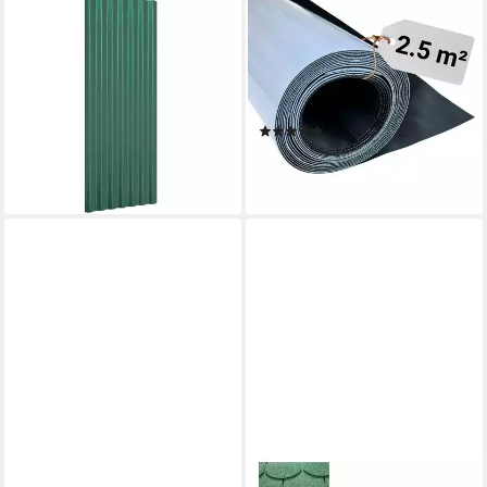
VIDAXL
HANSE SYNTEC SYSTEMS
Deckenplatten Dachpaneele
Dachbahn EPDM Dachbahn
12 Stk. Verzinkter Stahl Grün
selbstklebend Schwarz – DIY
100x36 cm, (12-tlg)
Dach & Carport, (1-St),
123,99 €
selbstklebend, 100x500cm,
lieferbar - in 5-6 Werktagen bei dir
(6)
schwarz
ab 44,90 €
(8,98 €/ 1 qm)
lieferbar - in 3-4 Werktagen bei dir
DAPRONA
DER HOLZWURM