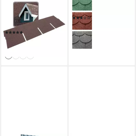
Dachschindeln Dachschindeln
Dachschindeln Premium
Rechteck 1m x 32cm, Braun,
Biberschwanzschindeln 3m²
(1)
(20-St), Bitumenschindeln für
51,95 €
Gartenhaus, Carport
(17,32 €/ 1 qm)
(1)
lieferbar - in 4-5 Werktagen bei dir
47,90 €
(18,35 €/ 1 qm)
lieferbar - in 3-4 Werktagen bei dir