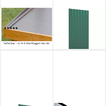
KARIBU
VIDAXL
Dachbahn, selbstklebend, 1 m
Deckenplatten Dachpaneele
breit, 5 qm
12 Stk. Verzinkter Stahl Grün
(3)
80x36 cm, (12-tlg)
ab 57,99 €
UVP
99,00 €
ab 63,08 €
-41%
lieferbar - in 4-5 Werktagen bei dir
lieferbar - in 4-5 Werktagen bei dir