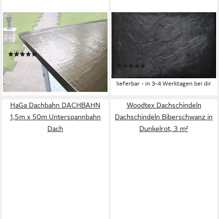
WEKA
STABUFLEX
Dachbahn, 5 m² pro Paket,
Dachschindeln Stabuflex
selbstklebend (Rolle 5m)
Schindel Kunststoff Rechteck
(4)
24 x 38 cm
115,77 €
(1)
(23,15 €/ 1 qm)
3,44 €
lieferbar in 4 Wochen
lieferbar - in 3-4 Werktagen bei dir
HaGa Dachbahn DACHBAHN
Woodtex Dachschindeln
1,5m x 50m Unterspannbahn
Dachschindeln Biberschwanz in
Dach
Dunkelrot, 3 m²