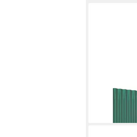
VIDAXL
Deckenplatten Dachpa
Verzinkter Stahl Grü
87,99 €
in 5-6 Werktagen bei dir