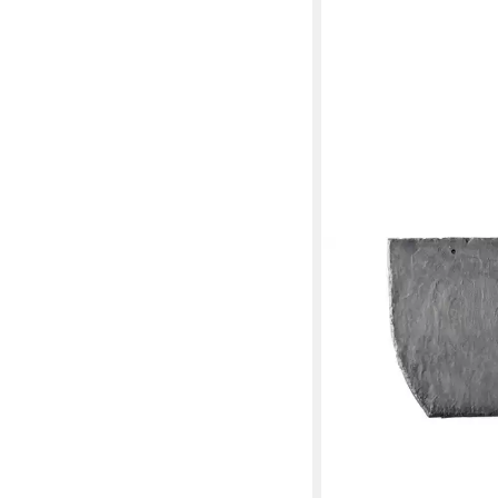
STABUFLEX
Dachschindeln Stabufl
Kunststoff Bogen links
2,44 €
in 3-4 Werktagen bei dir