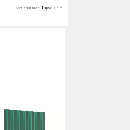
Topseller
Sortieren nach:
XL
enplatten Dachpaneele 36 Stk.
inkter Stahl Grün 60x36 cm