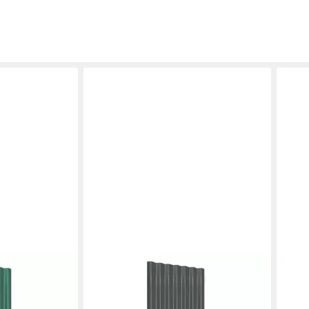
VIDAXL
VIDA
neele 12 Stk.
Dachschindeln 100 x 36 cm
Deck
n 100x36 cm
Dachpaneele 12 Stk
Verz