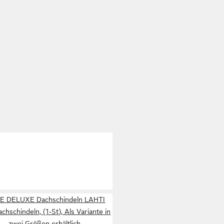
 DELUXE Dachschindeln LAHTI
chschindeln, (1-St), Als Variante in
zwei Größen erhältlich