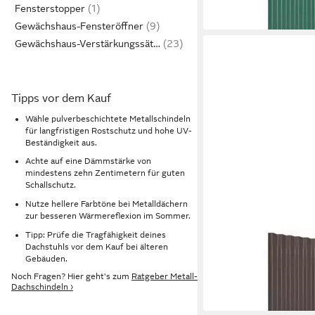
123,99 €
Fensterstopper
in 5-6 Werktagen bei dir
Gewächshaus-Fensteröffner
Gewächshaus-Verstärkungssätze
Tipps vor dem Kauf
Wähle pulverbeschichtete Metallschindeln
für langfristigen Rostschutz und hohe UV-
Beständigkeit aus.
Achte auf eine Dämmstärke von
mindestens zehn Zentimetern für guten
Schallschutz.
Nutze hellere Farbtöne bei Metalldächern
zur besseren Wärmereflexion im Sommer.
Tipp: Prüfe die Tragfähigkeit deines
VIDAXL
Dachstuhls vor dem Kauf bei älteren
Dachschindeln 100 x 
Gebäuden.
Dachpaneele 12 Stk
Noch Fragen? Hier geht's zum
Ratgeber Metall-
114,45 €
Pulverbeschichteter S
Dachschindeln ›
in 5-6 Werktagen bei dir
100x36