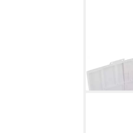
CONNEX
Dachpappe Connex Näg
Sortimentskasten - 65
7,14 €
in 3-4 Werktagen bei dir