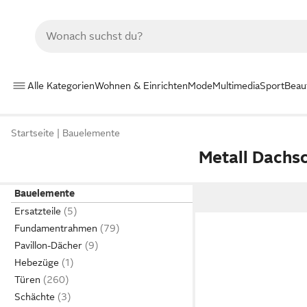
Alle Kategorien
Wohnen & Einrichten
Mode
Multimedia
Sport
Beau
Startseite
Bauelemente
Metall Dachs
Bauelemente
Ersatzteile
Fundamentrahmen
Pavillon-Dächer
Hebezüge
Türen
Schächte