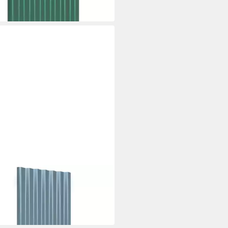
45 €
 Werktagen bei dir
XL
enplatten Dachpaneele 36 Stk.
inkter Stahl Grau 80x36 cm
45 €
 Werktagen bei dir