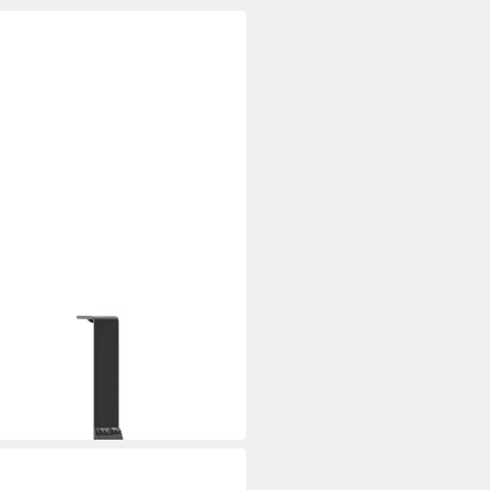
XL
t Schneewächter Unterstützung
rz 29,5 x 3 x 34,5 cm Stahl
5 €
 Werktagen bei dir