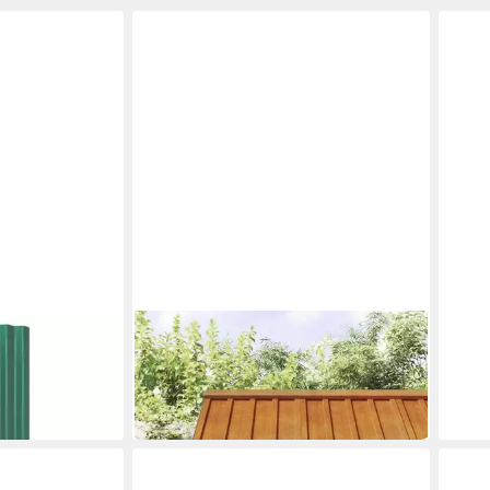
VIDAXL
VIDA
neele 12 Stk.
Wellblech
Drah
113,99 €
n 80x36 cm
Schwa
in 5-6 Werktagen bei dir
37,4
in 5-6