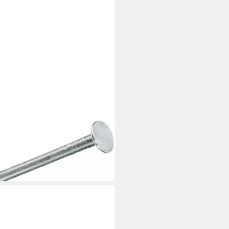
pappe HSI Dachpappstifte 2,8 x
 - 1 kg verzinkt
 €
 Werktagen bei dir