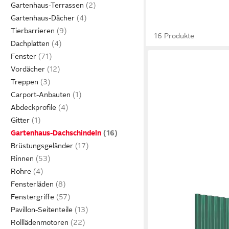
Gartenhaus-Terrassen
Gartenhaus-Dächer
Tierbarrieren
16 Produkte
Dachplatten
Fenster
Vordächer
Treppen
Carport-Anbauten
Abdeckprofile
Gitter
Gartenhaus-Dachschindeln
Brüstungsgeländer
Rinnen
Rohre
Fensterläden
Fenstergriffe
VIDAXL
Pavillon-Seitenteile
Deckenplatten Dachpa
Verzinkter Stahl Grü
Rolllädenmotoren