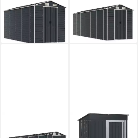
Gartenhaus Gerätehaus
Gartenhaus Gerätehaus
Anthrazit 191x385x198 cm
Anthrazit 191x555x198 cm
Verzinkter Stahl
Verzinkter Stahl
ab 559,99 €
ab 772,99 €
16,26 €
mtl. in 48 Raten
22,44 €
mtl. in 48 Raten
lieferbar - in 4-5 Werktagen bei dir
lieferbar - in 4-5 Werktagen bei dir
VIDAXL
VIDAXL
Gartenhaus Gerätehaus
Gartenhaus Gartenhütten
Anthrazit 191x980x198 cm
Anthrazit 137 x 81 x 180 cm