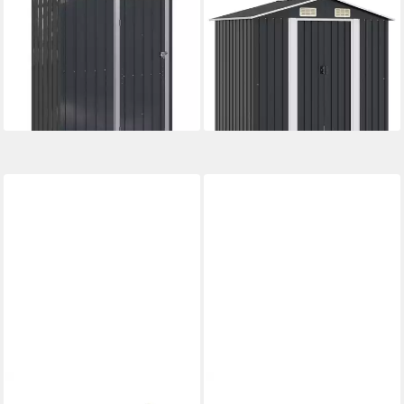
Gartenhaus Gartenhütten
Gartenhaus Gartenschuppen
Anthrazit 153,5 x 86 x 200
Anthrazit Stahl 204 x 132 x
cm Metall
186 cm
ab 243,99 €
ab 298,99 €
22,28 €
mtl. in 12 Raten
14,85 €
mtl. in 24 Raten
lieferbar - in 4-5 Werktagen bei dir
lieferbar - in 4-5 Werktagen bei dir
VIDAXL
VIDAXL