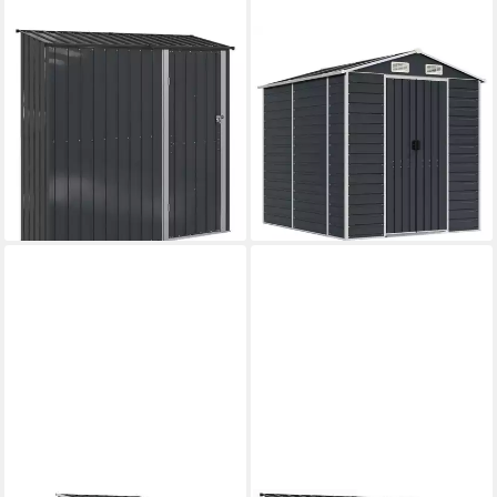
VIDAXL
VIDAXL
Gartenhaus Gartenhütten
Garten-Geräteschrank 191 x
Anthrazit 203,5 x 73 x 200
215 x 198 cm Gerätehaus
cm Metall
Anthrazit 191x215x198 cm
ab 312,99 €
Verzinkter Stah
15,55 €
mtl. in 24 Raten
ab 342,99 €
lieferbar - in 4-5 Werktagen bei dir
17,04 €
mtl. in 24 Raten
lieferbar - in 4-5 Werktagen bei dir