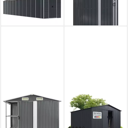
Verzinkter Stahl
Metall
ab 1.331,99 €
ab 194,99 €
38,67 €
mtl. in 48 Raten
17,81 €
mtl. in 12 Raten
lieferbar - in 4-5 Werktagen bei dir
lieferbar - in 4-5 Werktagen bei dir
VIDAXL
JUSKYS
Gartenhaus Gartenhaus mit
Gartenhaus XXL, BxT:
Regal Grau 205x130x183 cm
314x282 cm, mit Satteldach,
Eisen
Schiebetür,
ab 277,99 €
Fundamentrahmen & 14 m³
13,81 €
mtl. in 24 Raten
(4)