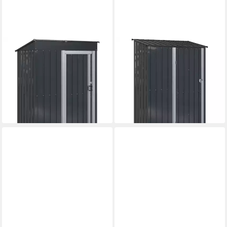
VIDAXL
VIDAXL
Gartenhaus Gartenhütten
Gartenhaus Gartenhütten
Anthrazit 137 x 81 x 180 cm
Anthrazit 140,5 x 74 x 200
Metall
cm Metall
ab 194,99 €
ab 196,99 €
17,81 €
mtl. in 12 Raten
17,99 €
mtl. in 12 Raten
lieferbar - in 4-5 Werktagen bei dir
lieferbar - in 4-5 Werktagen bei dir