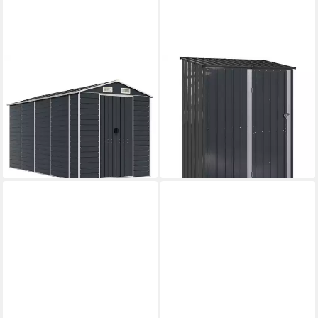
VIDAXL
VIDAXL
Gartenhaus Gerätehaus
Gartenhaus Gartenhütten
Anthrazit 191x385x198 cm
Anthrazit 153,5 x 86 x 200
Verzinkter Stahl
cm Metall
ab 559,99 €
ab 243,99 €
16,26 €
mtl. in 48 Raten
22,28 €
mtl. in 12 Raten
lieferbar - in 4-5 Werktagen bei dir
lieferbar - in 4-5 Werktagen bei dir