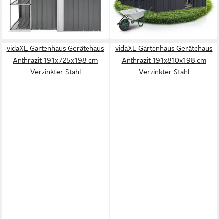
lieferbar - in 4-5 Werktagen bei dir
409,99 €
14,71 €
mtl. in 36 Raten
lieferbar - in 3-4 Werktagen bei dir
vidaXL Gartenhaus Gerätehaus
vidaXL Gartenhaus Gerätehaus
Anthrazit 191x725x198 cm
Anthrazit 191x810x198 cm
Verzinkter Stahl
Verzinkter Stahl