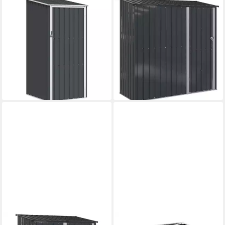
FURNICATO
VIDAXL
Gartenhaus Gerätehaus
Gartenhaus Gartenhütten
87x98x148/159 cm Anthrazit
Anthrazit 203 x 85,5 x 200
163,95 €
UVP
262,95 €
cm Metall
14,97 €
mtl. in 12 Raten
ab 304,99 €
-38%
15,15 €
mtl. in 24 Raten
lieferbar - in 4-5 Werktagen bei dir
lieferbar - in 4-5 Werktagen bei dir
VIDAXL
VIDAXL