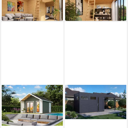
17.221,90 €
10.928,90 €
500,00 €
mtl. in 48 Raten
317,30 €
mtl. in 48 Raten
lieferbar in 3 Wochen
lieferbar in 3 Wochen