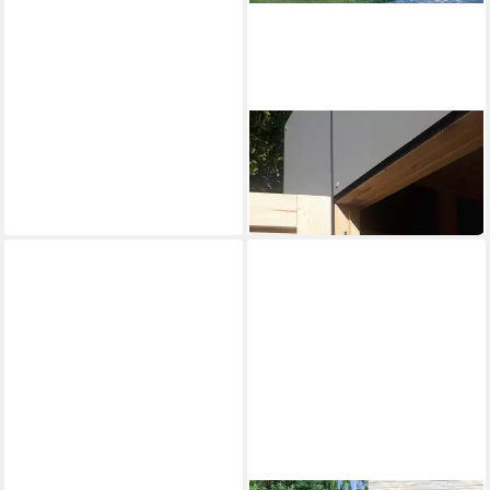
BERTILO
Gartenhaus HPL 1
3.499,99 €
101,61 €
mtl. in 48 Raten
lieferbar in 2 Wochen