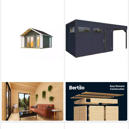
NORDIC HOLZ
BERTILO
Gartenhaus MURANO 1
Gartenhaus Cubus 3 Lounge
15.178,90 €
anthrazit
440,68 €
mtl. in 48 Raten
2.649,99 €
lieferbar in 3 Wochen
76,94 €
mtl. in 48 Raten
lieferbar in 2 Wochen