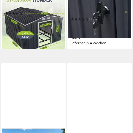
Gartenhaus XXL
Gerätehaus Gartenhaus
Stefano maxi
(13)
409,99 €
(12)
14,71 €
mtl. in 36 Raten
680,49 €
UVP
959,99 €
in 4-5 Werktagen bei dir
19,76 €
mtl. in 48 Raten
-29%
lieferbar in 4 Wochen