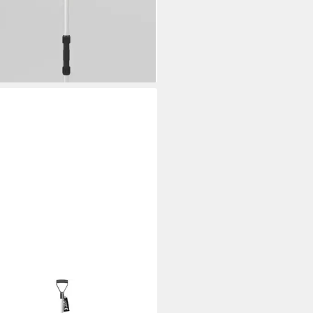
9 €
UVP
30,99 €
rbar - in 3-4 Werktagen bei dir
SPERPLAST
eeschieber ALPINUS ALUTUBE,