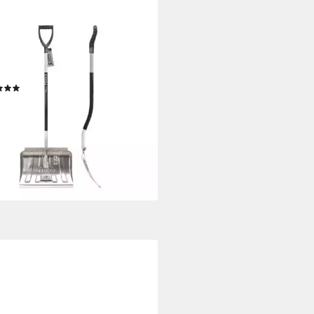
SSON GARDEN
eeschieber Schneeschieber
eeräumer Schaufel Schnee Alu
mium
(1)
8 €
rbar - in 2-3 Werktagen bei dir