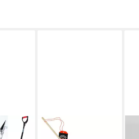
SHW
COS
eschaufel mit
Schneeschieber SHW
Schn
ite
Schneeschieber-Aluminium 50 cm
26cm