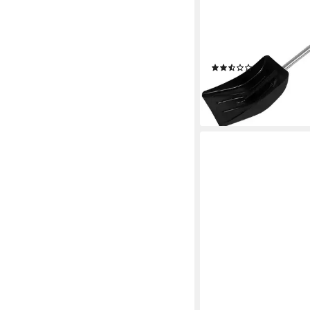
ALL RIDE
Schneeschieber Schn
kompakt 94 cm Schne
zerlegbar Schneeschi
(2)
20,99 €
lieferbar - in 4-5 Werktag