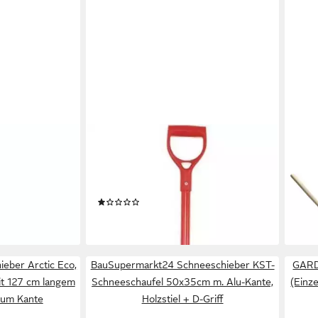
WOLF
BAU
Schneeschieber SN-M 55/ZM-AD
Schn
holz 5-fach
120 # 55CM SCHNEESCHAUFEL +
Gr. 9
23,9
lzstiel
STIEL 1166080, (1-tlg)
liefe
(1)
45,95 €
en bei dir
lieferbar - in 9-11 Werktagen bei dir
ieber Arctic Eco,
BauSupermarkt24 Schneeschieber KST-
GARD
it 127 cm langem
Schneeschaufel 50x35cm m. Alu-Kante,
(Einze
nium Kante
Holzstiel + D-Griff