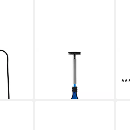
ALCA
PRO
eeschieber
Schneeschieber Schneeschaufel mit
Schn
sionell
Eiskratzer abnehmbar 59 cm Länge
Kind
Auto Pkw LKW SUV, (1-tlg)
Alum
20,95 €
14,1
lieferbar - in 3-4 Werktagen bei dir
liefe
en bei dir