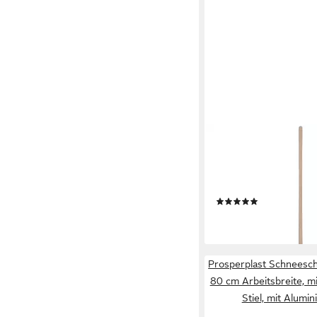
SHW
Schneeschieber SHW
Schneeschieber-Sperr
verleimt, 50 cm, mit Ho
(1)
35,99 €
lieferbar - in 4-5 Werktag
Prosperplast Schneesch
80 cm Arbeitsbreite, m
Stiel, mit Alumi