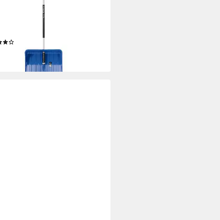
m Arbeitsbreite, mit 145 cm
em Stiel, mit Aluminiumkante am
eber
(1)
9 €
rbar - in 4-5 Werktagen bei dir