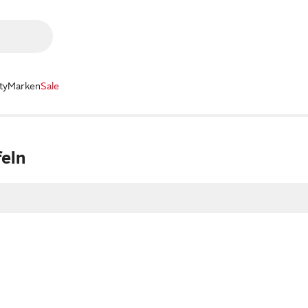
ty
Marken
Sale
eln