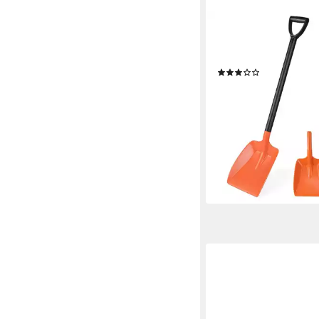
COSTWAY
Schneeschieber, trag
Schneeschaufel mit br
(1)
26,99 €
UVP
34,99 €
-23%
lieferbar - in 3-4 Werktag