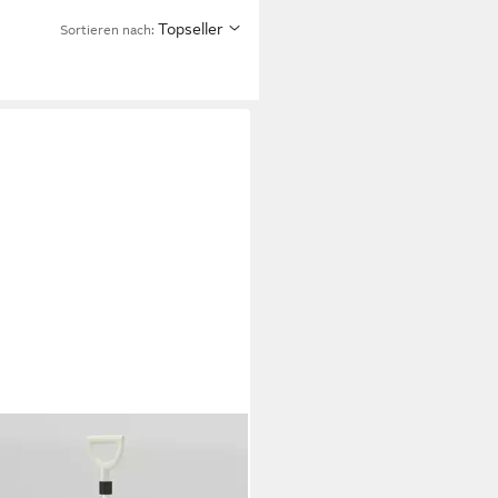
Topseller
Sortieren nach:
TWAY
eeschieber, Schneeschaufel
 mit robustem Aluminiumstiel