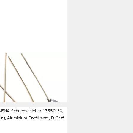
SUPERMARKT24
eeschieber Alu-Randschaufel
 mit Stiel
5 €
rbar - in 3-4 Werktagen bei dir
ENA Schneeschieber 17550-30,
ln), Aluminium-Profilkante, D-Griff