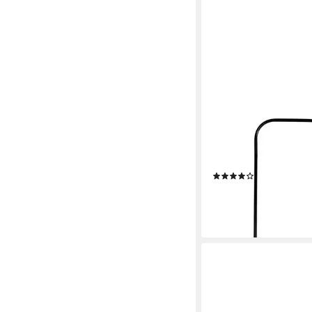
ONDIS24
Schneeschieber Schn
Schneeschaufel Profes
(5)
39,95 €
49,95 €
-20%
lieferbar - in 2-3 Werktag