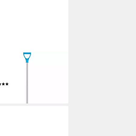
SPERPLAST
eeschieber ILM2A-3005U,
erschneeschaufel Sandschaufel
inium 29cm
(2)
0 €
rbar - in 2-3 Werktagen bei dir