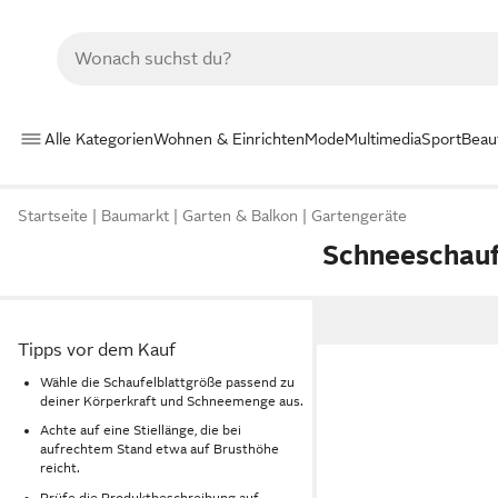
Alle Kategorien
Wohnen & Einrichten
Mode
Multimedia
Sport
Beau
Startseite
Baumarkt
Garten & Balkon
Gartengeräte
Schneeschauf
Tipps vor dem Kauf
Wähle die Schaufelblattgröße passend zu
deiner Körperkraft und Schneemenge aus.
Achte auf eine Stiellänge, die bei
aufrechtem Stand etwa auf Brusthöhe
reicht.
Prüfe die Produktbeschreibung auf