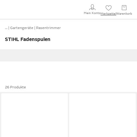
Mein Konto
Merkzettel
Warenkorb
…
Gartengeräte
Rasentrimmer
STIHL Fadenspulen
26 Produkte