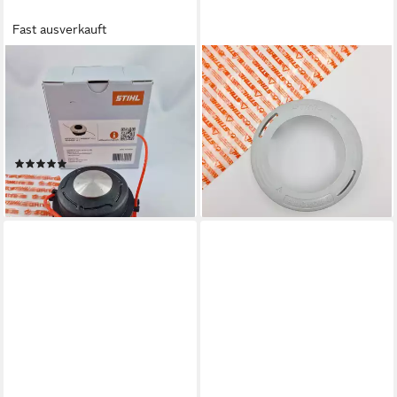
Fast ausverkauft
STIHL
STIHL
Fadenspule STIHL
Fadenspule STIHL Fadenkopf
Spuleneinsatz mit Faden für
AutoCut C26-2 - Unterteil /
Autocut 36-2, 46-2, 56-2
Deckel 40027139704
13,99 €
40037104310
lieferbar - in 6-7 Werktagen bei dir
(1)
21,10 €
lieferbar - in 6-7 Werktagen bei dir