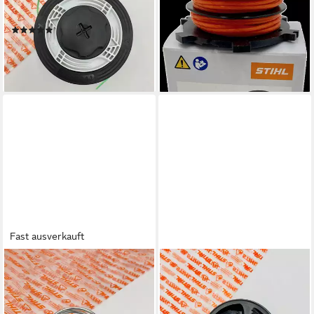
17,80 €
FS38,40,45,46,50 uvm.
lieferbar - in 6-7 Werktagen bei dir
(1)
ab 21,99 €
UVP
24,90 €
-12%
lieferbar - in 6-7 Werktagen bei dir
Fast ausverkauft
STIHL
STIHL
Fadenspule STIHL Fadenkopf
Fadenspule STIHL Fadenkopf
AutoCut C26-2 - C25
AutoCut C26-2 -
Druckfeder 00009970606
Spuleneinsatz 40027406900