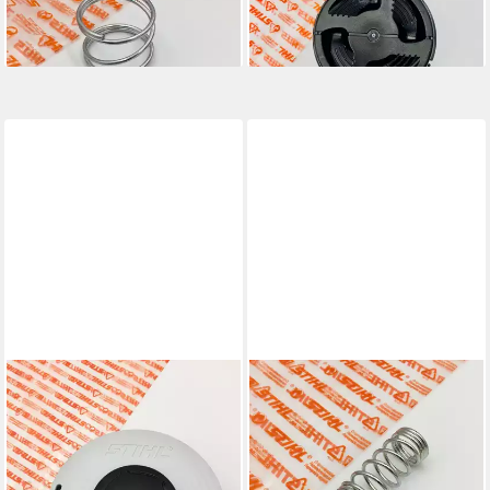
3,99 €
11,95 €
lieferbar - in 6-7 Werktagen bei dir
lieferbar - in 6-7 Werktagen bei dir
STIHL
STIHL
Fadenspule STIHL Fadenkopf
Fadenspule STIHL Druckfeder
AutoCut 46-2 Mähkopf
für AutoCut 36-2, 46-2, 56-2
40037102115
00009973102
ab 38,00 €
1,99 €