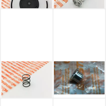
lieferbar - in 6-7 Werktagen bei dir
lieferbar - in 6-7 Werktagen bei dir
STIHL
STIHL
Fadenspule Druckfeder
Fadenspule Hülse für AutoCut
AutoCut C4-2, AutoCut C5,2
C4-2, 11-2, 21-2 -
00009972015
40047138300
2,50 €
1,00 €
lieferbar - in 6-7 Werktagen bei dir
lieferbar - in 6-7 Werktagen bei dir