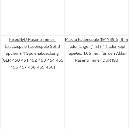
FixedByU Rasentrimmer-
Makita Fadenspule 191Y39-5, 8 m
Ersatzspule Fadenspule Set 3
Fadenlänge, (1-St), 1-Fadenkopf
Spulen + 1 Spulenabdeckung,
Tap&Go, 1,65 mm, für den Akku-
(GLR 450 451 452 453 454 455
Rasentrimmer DUR193
456 457 458 459 450)