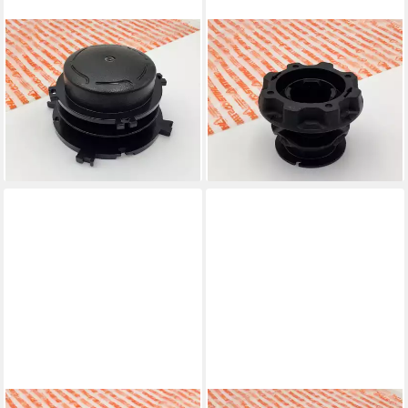
STIHL
STIHL
Fadenspule STIHL original
Fadenspule STIHL Fadenkopf
Spuleneinsatz für AutoCut
AutoCut C4-2 und C5-2 -
46-2, 56-2, 36-2
Spuleneinsatz 40067133000
7,50 €
40037133001
lieferbar - in 6-7 Werktagen bei dir
11,99 €
lieferbar - in 6-7 Werktagen bei dir