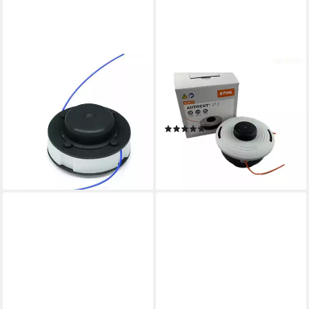
STIHL
STIHL
Fadenspule 40087104300
Fadenspule STIHL original
CF3 Pro 35 m Multicolor -
Mähkopf AutoCut 27-2
Fadenspule - schwarz
Fadenkopf 40028202302
(1)
9,90 €
UVP
11,90 €
ab 28,50 €
UVP
34,90 €
-17%
-18%
lieferbar - in 2-3 Werktagen bei dir
lieferbar - in 6-7 Werktagen bei dir