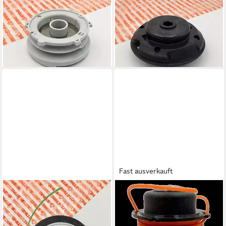
STIHL
STIHL
Fadenspule STIHL Fadenkopf
Fadenspule Fadenkopf
AutoCut C6-2 - Spuleneinsatz
AutoCut C4-2 Oberteil
40068201500
40067133201
7,99 €
10,99 €
lieferbar - in 6-7 Werktagen bei dir
lieferbar - in 6-7 Werktagen bei dir
Fast ausverkauft
STIHL
STIHL
Fadenspule Mähkopf AutoCut
Fadenspule STIHL Mähkopf
C6-2 Fadenkopf
AutoCut 27-2 - Spule
40067102126
40027104321 mit Faden