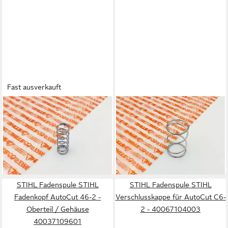
Fast ausverkauft
STIHL
STIHL
Fadenspule STIHL Fadenkopf
Fadenspule STIHL Fadenkopf
AutoCut 25-2, C25-2, 27-2 -
AutoCut C6-2 - Druckfeder
Druckfeder 00009971501
40069973100
3,50 €
2,30 €
lieferbar - in 6-7 Werktagen bei dir
lieferbar - in 6-7 Werktagen bei dir
STIHL Fadenspule STIHL
STIHL Fadenspule STIHL
Fadenkopf AutoCut 46-2 -
Verschlusskappe für AutoCut C6-
Oberteil / Gehäuse
2 - 40067104003
40037109601