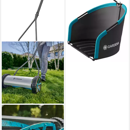
in 2-3 Werktagen bei dir
GARDENA
Spindelmäher Comfort 330
33 cm
Schnittbreite
1,2 - 4,2 cm
Schnitthöhe