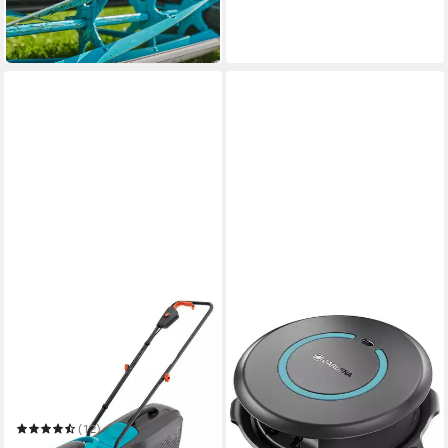
ab 102,94 €
9,40 €
mtl. in 12 Raten
in 2-3 Werktagen bei dir
GARDENA
Akkurasenmäher EasyMax
32/18V P4A Ready-To-Use
32 cm
Schnittbreite
3,5 - 6,5 cm
Schnitthöhe
30 l
Größe Auffangbehälter
(12)
205,44 €