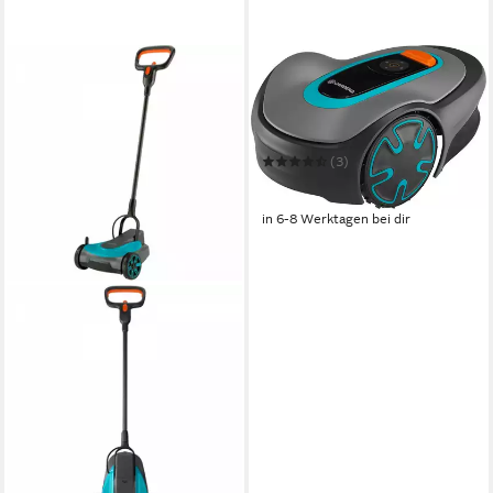
GARDENA
Rasenmähroboter Sileno
minimo
16 cm
Schnittbreite
(3)
ab 499,00 €
17,90 €
mtl. in 36 Raten
in 6-8 Werktagen bei dir