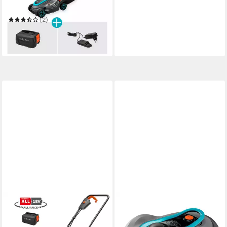
30 l
Größe Auffangbehälter
(2)
ab 299,99 €
14,90 €
mtl. in 24 Raten
in 2-3 Werktagen bei dir
GARDENA
Rasenmähroboter smart
SILENO free