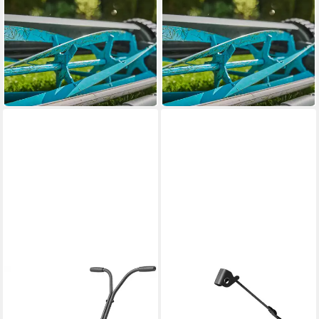
GARDENA
GARDENA
Spindelmäher Plus 400
Spindelmäher Comfort 400
40 cm
Schnittbreite
40 cm
Schnittbreite
1,2 - 4,5 cm
Schnitthöhe
1,2 - 4,2 cm
Schnitthöhe
49 l
Größe Auffangbehälter
ab 114,41 €
ab 164,29 €
10,45 €
mtl. in 12 Raten
15,00 €
mtl. in 12 Raten
in 2-3 Werktagen bei dir
in 3-4 Werktagen bei dir
GARDENA
Fangkorb
52,94 €