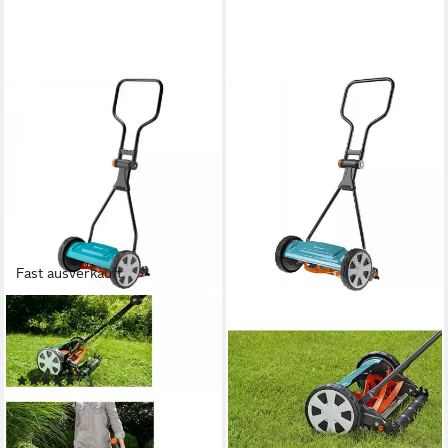
Fast ausverkauft
GARDENA
Elektrorasenmäher Gardena
Classic Spindelmäher 330
(1)
87,99 €
in 2-3 Werktagen bei dir