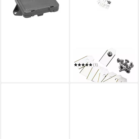
22,78 €
in 2-3 Werktagen bei dir
GARDENA
Akku-Rasentrimmer
GARDENA Ersatzmesser (für
Mähroboter)
(1)
ab 25,78 €
in 2-3 Werktagen bei dir