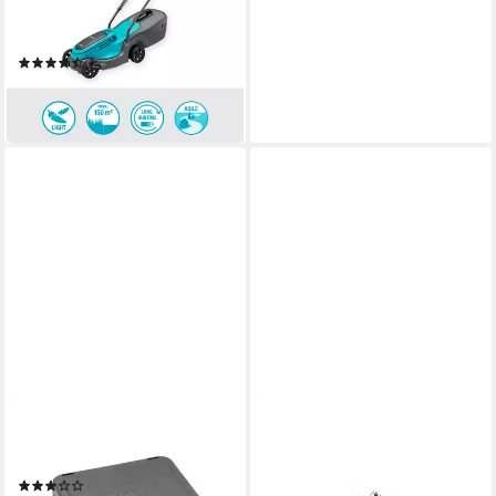
30 cm
Schnittbreite
3,5 - 6,5 cm
Schnitthöhe
25 l
Größe Auffangbehälter
(2)
ab 256,90 €
12,76 €
mtl. in 24 Raten
in 8-10 Werktagen bei dir
GARDENA
Rasenmähroboter 4056-20
Winterschutzbox für Kabel
(2)