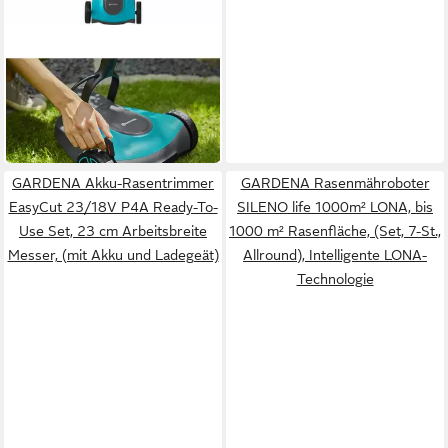
GARDENA
Akkurasenmäher
HandyMower 22/18V P4A -
ab 177,44 €
Akku-Rasenmäher -
16,21 €
mtl. in 12 Raten
grau/türkis
in 4-5 Werktagen bei dir
GARDENA Akku-Rasentrimmer
GARDENA Rasenmähroboter
EasyCut 23/18V P4A Ready-To-
SILENO life 1000m² LONA, bis
Use Set, 23 cm Arbeitsbreite
1000 m² Rasenfläche, (Set, 7-St.,
Messer, (mit Akku und Ladegeät)
Allround), Intelligente LONA-
Technologie