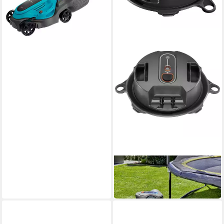
18,76 €
mtl. in 12 Raten
in 2-3 Werktagen bei dir
GARDENA
Rasenmähroboter
Signalgeber 15021-20
ab 23,94 €
in 2-3 Werktagen bei dir