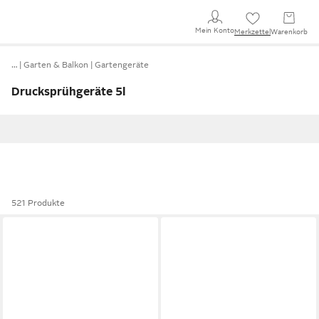
Mein Konto
Merkzettel
Warenkorb
…
Garten & Balkon
Gartengeräte
Drucksprühgeräte 5l
521 Produkte