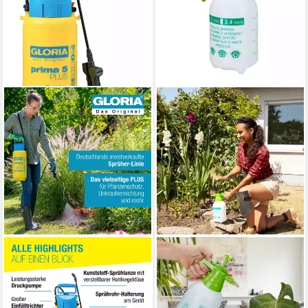
GLORIA
RELAXDAYS
Drucksprühgerät Gloria Prima
Drucksprühgerät 5 x
5 PLUS, Drucksprühgerät mit
Drucksprüher 1,5 Liter
29,99 €
5 Liter Füllinhalt, (1-tlg), für
UVP
59,99 €