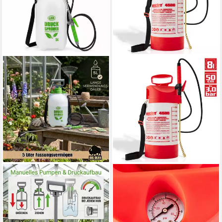
BIGDEAN
HECHT
Drucksprühgerät 5 Liter 3 bar
Drucksprühgerät 4500 mit
Sprühstange und Düse aus
Mesing Spritzrohr und Düse,
Edelstahl, (Packung, 1-tlg.,
inklusive Schultergurt, 3bar, 5
Drucksprüher),
Liter