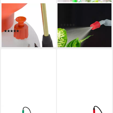
HECHT
RELAXDAYS
Drucksprühgerät 405 mit
Drucksprühgerät 4 x
Messingdüse Schultergurt, 5
Drucksprüher 5 Liter
(1)
Liter, 49 cm Lanze, 3bar
52,99 €
UVP
89,99 €
(1)
19,99 €
-41%
lieferbar - in 3-4 Werktagen bei dir
lieferbar - in 2-3 Werktagen bei dir