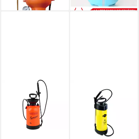
lieferbar - in 3-4 Werktagen bei dir
verstellbare Düse