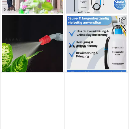
Sehr beliebt
RELAXDAYS
NANOPROTECT
Drucksprühgerät
Drucksprühgerät
Drucksprüher 5 Liter
Drucksprüher - 5 Liter -
(21)
Gartenspritze
16,99 €
UVP
39,99 €
(7)
16,95 €
-58%
UVP
18,95 €
lieferbar - in 2-3 Werktagen bei dir
-11%
lieferbar - in 2-3 Werktagen bei dir