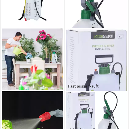
Fast ausverkauft
RELAXDAYS
PROGARDEN
Drucksprühgerät 2 x
Drucksprühgerät
Drucksprüher 5 Liter
Drucksprüher Gartenspritze
28,95 €
UVP
59,99 €
Sprühflasche 5 L, (Stück, 1-
-52%
tlg., Packung),