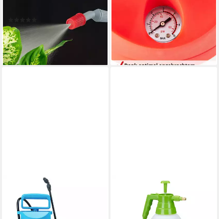
Drucksprüher 5 Liter
Mesing Spritzrohr und Düse,
(1)
inklusive Schultergurt, 3bar, 5
99,99 €
UVP
149,99 €
Liter
-33%
26,99 €
lieferbar - in 2-3 Werktagen bei dir
lieferbar - in 3-4 Werktagen bei dir