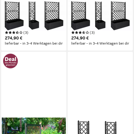
KREHER
KREHER
Spalier Set in Rattan Optik in
Spalier Set in Rattan Optik in
Anthrazit (2 große Spaliere, 1
Anthrazit (2 große Spaliere, 1
kleines Spalier)
kleines Spalier)
(3)
(3)
274,90 €
274,90 €
lieferbar - in 3-4 Werktagen bei dir
lieferbar - in 3-4 Werktagen bei dir
KHW
KREHER
Spalier, Pflanzkasten groß
Spalier 2 x Rattan Spalier in