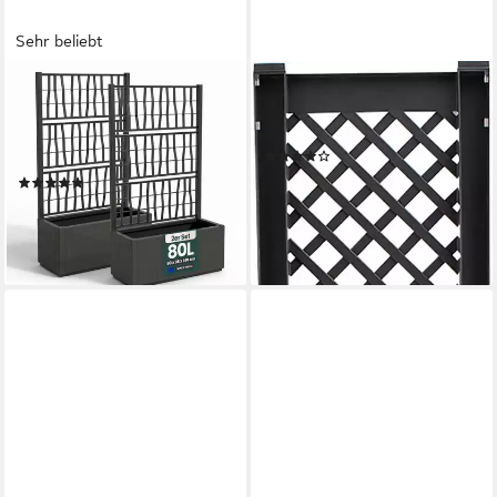
Sehr beliebt
KREHER
KHW
Spalier 2 x 'Ethica' Struktur
Spalier, BxTxH: 43x6x140 cm,
Optik (breite Version) in
anthrazit
(17)
verschiedenen Farben
ab 44,69 €
(20)
lieferbar - in 3-4 Werktagen bei dir
144,99 €
lieferbar - in 3-4 Werktagen bei dir