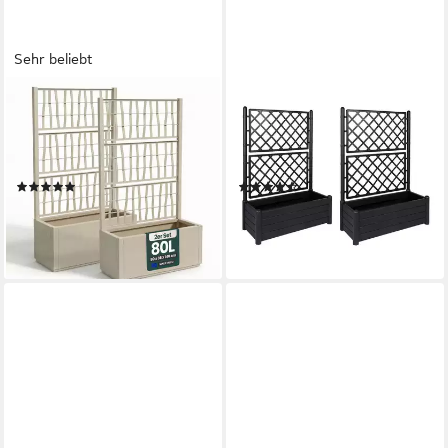
Sehr beliebt
KREHER
KREHER
Spalier 2 x 'Ethica' Struktur
Spalier 2 x XL Spalier in Holz
Optik (breite Version) in
Optik in Anthrazit (breite
verschiedenen Farben
Version)
(20)
(16)
144,99 €
184,99 €
lieferbar - in 3-4 Werktagen bei dir
(92,50 €/ 1 Stk)
lieferbar - in 3-4 Werktagen bei dir