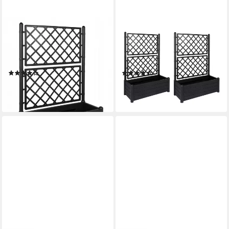
KREHER
KREHER
Spalier XL Spalier in Holz
Spalier 2 x XL Spalier in Holz
Optik in Anthrazit (breite
Optik in Anthrazit (breite
Version), 1 St.
Version)
(13)
(16)
92,99 €
184,99 €
lieferbar - in 3-4 Werktagen bei dir
(92,50 €/ 1 Stk)
lieferbar - in 3-4 Werktagen bei dir