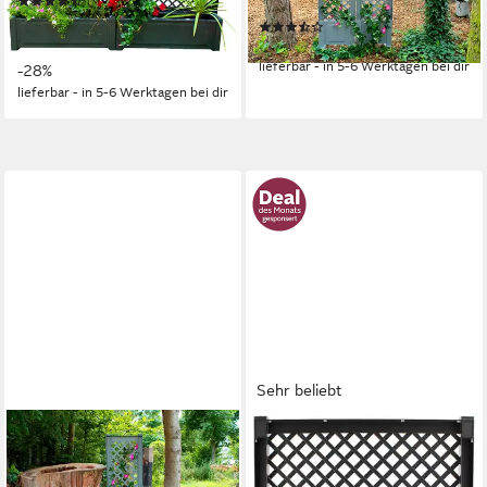
(16)
43x6x140 cm
67,99 €
UVP
94,90 €
(4)
nur diesen Monat
77,49 €
lieferbar - in 5-6 Werktagen bei dir
-28%
lieferbar - in 5-6 Werktagen bei dir
Sehr beliebt
KHW
KHW
Rankgitter, mit Erdspieß,
Spalier, mit Erdspießen,
BxTxH: 43x6x140 cm
BxTxH: 100x6x140 cm