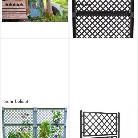
(6)
(24)
44,69 €
49,99 €
UVP
69,00 €
lieferbar - in 5-6 Werktagen bei dir
nur diesen Monat
-28%
lieferbar - in 3-4 Werktagen bei dir
Sehr beliebt
KHW
KREHER
Spalier aus
Spalier XL Spalier in Holz
witterungsbeständigem
Optik in Anthrazit (breite
Kunststoff, 2er-Set
Version), 1 St.