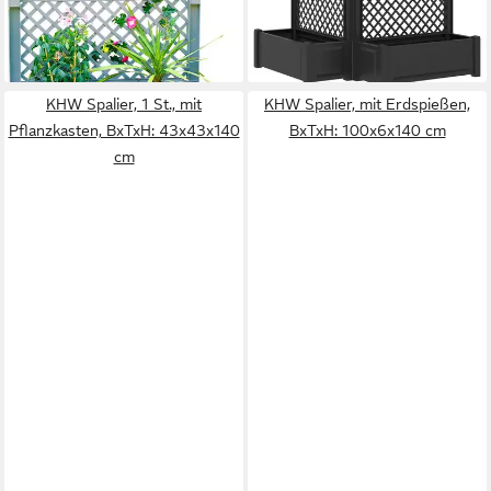
nur diesen Monat
332,45 €
lieferbar - in 5-6 Werktagen bei dir
-29%
lieferbar - in 5-6 Werktagen bei dir
KHW Spalier, 1 St., mit
KHW Spalier, mit Erdspießen,
Pflanzkasten, BxTxH: 43x43x140
BxTxH: 100x6x140 cm
cm