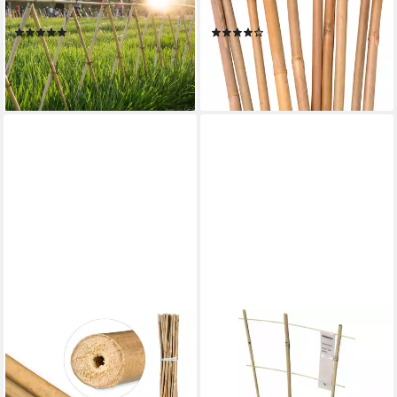
105cm, natur
25 St.
(2)
(1)
14,99 €
ab 21,95 €
UVP
29,99 €
lieferbar - in 2-3 Werktagen bei dir
-50%
lieferbar - in 2-3 Werktagen bei dir