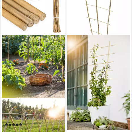
WINDHAGER
Rankhilfe Rankgitter 90 x 35
cm
6,14 €
lieferbar - in 3-4 Werktagen bei dir
RELAXDAYS
Rankhilfe 50 x Bambusstäbe
105cm
(1)
21,99 €
UVP
39,99 €