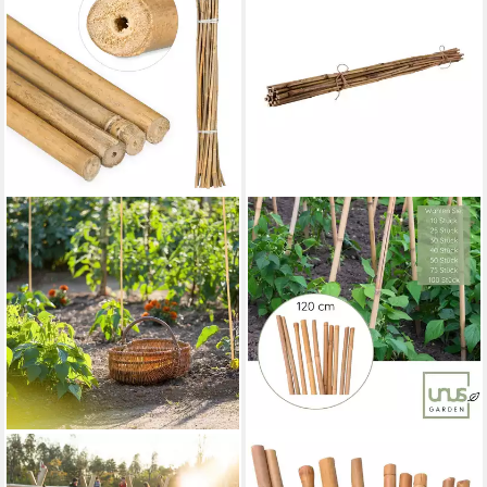
RELAXDAYS
UNUS GARDEN
Rankhilfe Bambusstäbe
Spalier Bambusstäbe 120 cm,