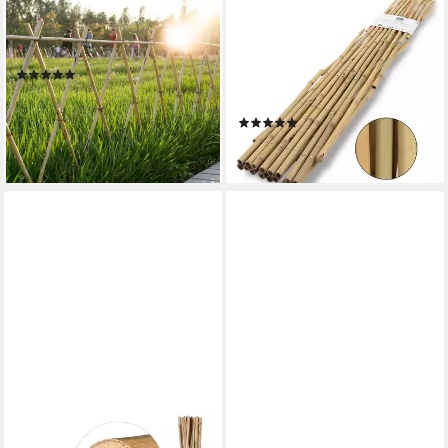
RELAXDAYS
KARAT
Rankhilfe Bambusstäbe
Rankgitter, Bambus-
150cm, natur
Pflanzengitter, 5 Größen,
(6)
Bambusgitter, individuell
27,99 €
UVP
59,99 €
ausziehbar
-53%
(15)
lieferbar - in 2-3 Werktagen bei dir
ab 13,99 €
lieferbar - in 3-4 Werktagen bei dir