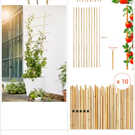
WINDHAGER
Rankhilfe Rankgitter 70 x 30
cm
10,14 €
lieferbar - in 3-4 Werktagen bei dir
SPETEBO
Rankhilfe Bambus Pflanzstab
für Rankgewächs 105 cm
Länge Anzahl, 10 St., Stück,
witterungsbeständig
(1)
ab 9,95 €
lieferbar - in 3-4 Werktagen bei dir