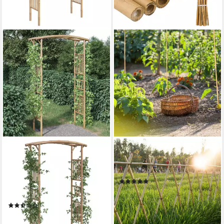
VIDAXL
RELAXDAYS
Rankgitter NA Rosenbogen
Rankhilfe 50 x Bambusstäbe
Bambus 118x40x187 cm
150cm
(1)
Rankhilfe Durchgang Holz
44,99 €
UVP
69,99 €
Garten Spa
-36%
(2)
lieferbar - in 2-3 Werktagen bei dir
175,45 €
lieferbar - in 5-6 Werktagen bei dir