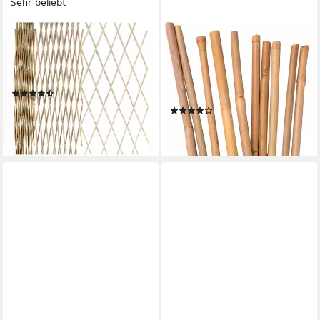
Sehr beliebt
FLOORDIREKT
UNUS GARDEN
Rankgitter Bambus, Bambus,
Spalier Bambusstäbe 120 cm,
Erhältlich in 5 Größen,
100 St., Rankstäbe,
Rankhilfe
Pflanzenstäbe, Rankhilfe,
(36)
Pflanzstäbe
ab 14,99 €
20,99 €
(1)
49,95 €
-29%
lieferbar - in 2-3 Werktagen bei dir
lieferbar - in 3-4 Werktagen bei dir