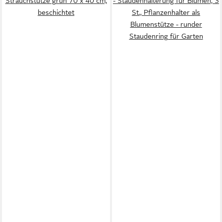
Strauchstütze grün 70 x 40 cm,
- Staudenhalterung für Blumen, 3
beschichtet
St., Pflanzenhalter als
Blumenstütze - runder
Staudenring für Garten