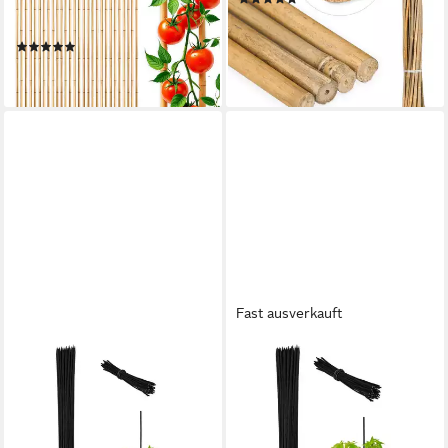
Länge Anzahl, 30 St., Stück,
21,99 €
UVP
39,99 €
witterungsbeständig
-45%
(1)
lieferbar - in 2-3 Werktagen bei dir
19,95 €
lieferbar - in 2-3 Werktagen bei dir
Fast ausverkauft
RELAXDAYS
RELAXDAYS
Rankhilfe 50er Set
Rankhilfe Schwarze
Pflanzenstab 60 cm
Pflanzstäbe 30 cm im 50er
14,99 €
UVP
29,99 €
Set
10,99 €
-50%
UVP
29,99 €