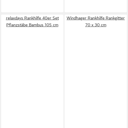
relaxdays Rankhilfe 40er Set
Windhager Rankhilfe Rankgitter
Pflanzstäbe Bambus 105 cm
70 x 30 cm