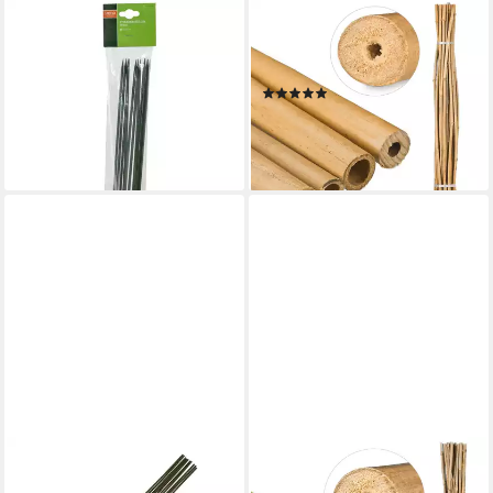
SIENA GARDEN
RELAXDAYS
Rankhilfe Siena Garden
Rankhilfe Bambusstäbe
Pflanzstab grün 40 cm - 10
150cm, natur
(6)
Stück
27,99 €
UVP
59,99 €
4,99 €
-53%
lieferbar - in 3-4 Werktagen bei dir
lieferbar - in 2-3 Werktagen bei dir
SIENA GARDEN
RELAXDAYS
Rankhilfe Siena Garden
Rankhilfe Bambusstäbe