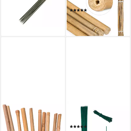
Pflanzstab grün 30 cm - 15
105cm, natur
(2)
Stück
14,99 €
UVP
29,99 €
4,99 €
-50%
lieferbar - in 3-4 Werktagen bei dir
lieferbar - in 2-3 Werktagen bei dir
UNUS GARDEN
RELAXDAYS
Spalier Bambusstäbe 150cm,
Rankhilfe Grüne Pflanzstäbe
Rankstäbe, Pflanzenstäbe
30 cm im 50er Set
(2)
Bambus, 10 St., 10 Stück,