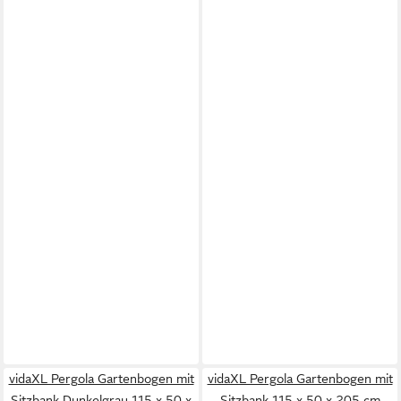
vidaXL Pergola Gartenbogen mit
vidaXL Pergola Gartenbogen mit
Sitzbank Dunkelgrau 115 x 50 x
Sitzbank 115 x 50 x 205 cm