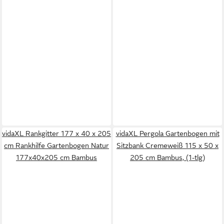
vidaXL Rankgitter 177 x 40 x 205
vidaXL Pergola Gartenbogen mit
cm Rankhilfe Gartenbogen Natur
Sitzbank Cremeweiß 115 x 50 x
177x40x205 cm Bambus
205 cm Bambus, (1-tlg)