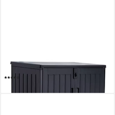
KOLL LIVING
Mülltonnenbox Soraya, 775 Liter, Schwarz, für 2x 120 Liter
Mülltonnen (für 2x 120 Liter Mülltonne), mit Gasdruckfedern,
abschließbar, pflegeleicht, wartungsfrei
(4)
149,00 €
lieferbar - in 3-4 Werktagen bei dir