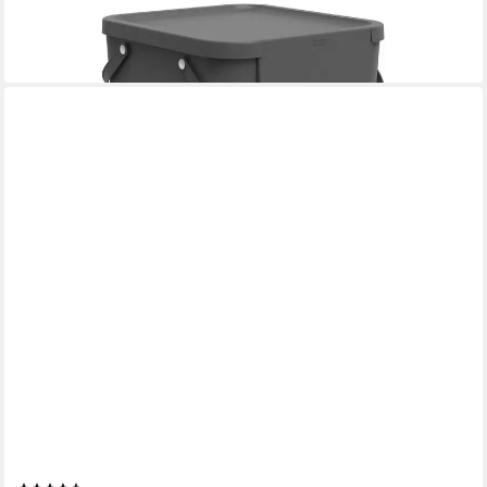
24,79 €
lieferbar - in 3-4 Werktagen bei dir
+1
ROTHO
Biomülleimer Komposteimer mit Hängevorrichtung 3.2 l ALBULA