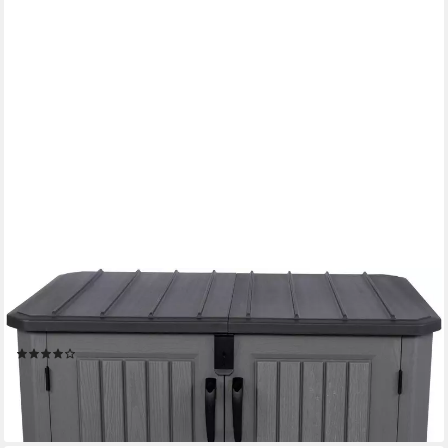
50NRTH
Mülltonnenbox Phil, BxTxH: 146x94x128 cm, für 2 Mülltonnen á
240 l
(1)
480,86 €
UVP
499,00 €
-4%
lieferbar - in 2-3 Werktagen bei dir