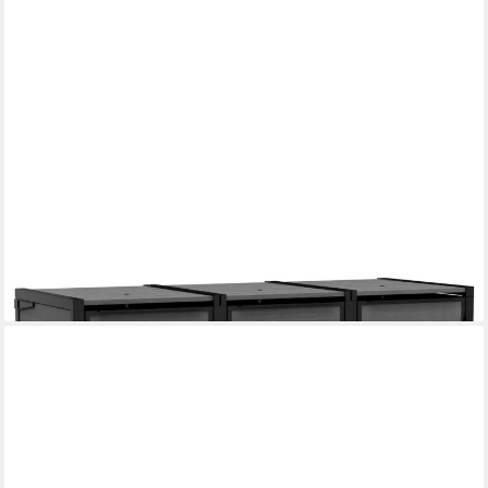
KETER
Mülltonnenbox "Hide Away", 240L je Box, Anthrazit, Holzoptik,
nahtlos erweiterbar
ab 629,00 €
lieferbar - in 5-6 Werktagen bei dir