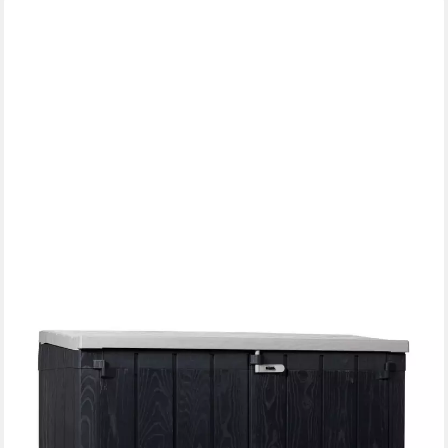
KOLL LIVING
Mülltonnenbox Vela, 1270 Liter, für 2x 240 Liter Mülltonnen, mit
Gasdruckfedern, UV- und witterungsbeständig, wasserdicht,
abschließbar
249,00 €
lieferbar - in 5-6 Werktagen bei dir