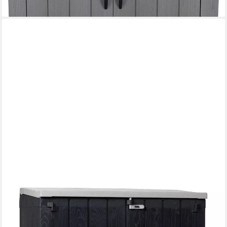
lieferbar - in 4-5 Werktagen bei dir
KOLL LIVING
Mülltonnenbox Vela, 1270 Liter, für 2x 240 Liter Mülltonnen, mit
Gasdruckfedern, UV- und witterungsbeständig, wasserdicht,
abschließbar