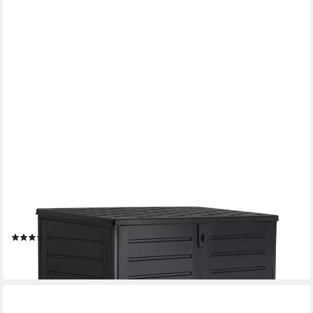
KOLL LIVING
Mülltonnenbox Tilia, 1170 Liter, Schwarz, für 2x 240 Liter
Mülltonnen, mit Gasdruckfedern, abschließbar, pflegeleicht,
wartungsfrei
(4)
179,00 €
lieferbar - in 3-4 Werktagen bei dir