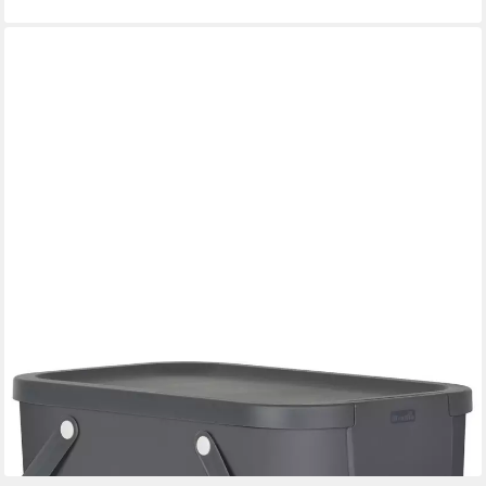
ROTHO
Mülltonnenbox Rotho Mülltrennungssystem Albula 25 L anthrazit
ab 20,79 €
lieferbar - in 3-4 Werktagen bei dir