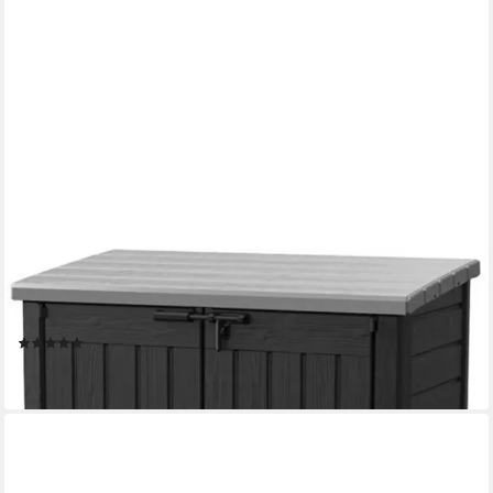
KETER
Aufbewahrungsbox Store It Out MAX 1200L, Mülltonnenbox in
Holzoptik
(10)
199,00 €
lieferbar - in 3-4 Werktagen bei dir