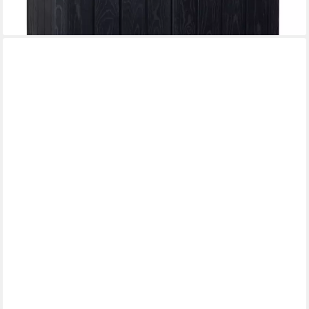
249,00 €
lieferbar - in 5-6 Werktagen bei dir
KREHER
Mülltonnenbox Mehrzwecktonne 80 Liter mit Pedal in Blau
54,95 €
lieferbar - in 2-3 Werktagen bei dir