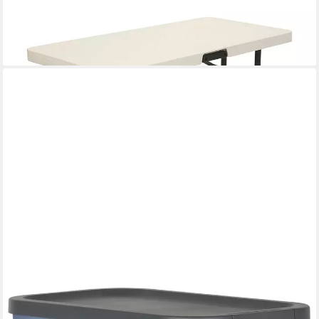
79,00 €
UVP
99,00 €
-20%
lieferbar - in 3-4 Werktagen bei dir
ROTHO
Mülltonnenbox Rotho Mülltrennungssystem Albula 25 L horizon