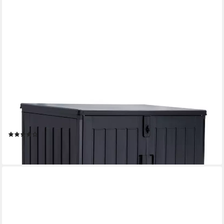
KOLL LIVING
Mülltonnenbox Soraya, 775 Liter, Schwarz, für 2x 120 Liter
Mülltonnen (für 2x 120 Liter Mülltonne), mit Gasdruckfedern,
abschließbar, pflegeleicht, wartungsfrei
(4)
149,00 €
lieferbar - in 3-4 Werktagen bei dir