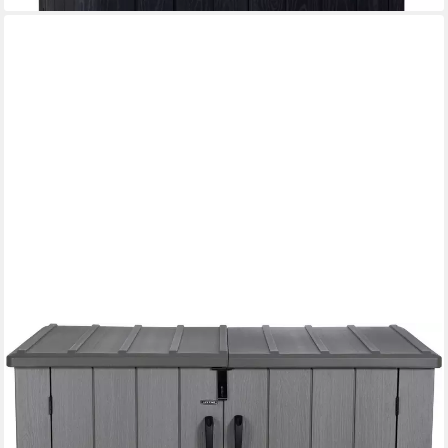
LIFETIME
Mülltonnenbox Geräteschrank Greg, Platz für 3 Mülltonnen je
240 L, BxHxT: 191x108x132 cm
721,56 €
UVP
749,00 €
-4%