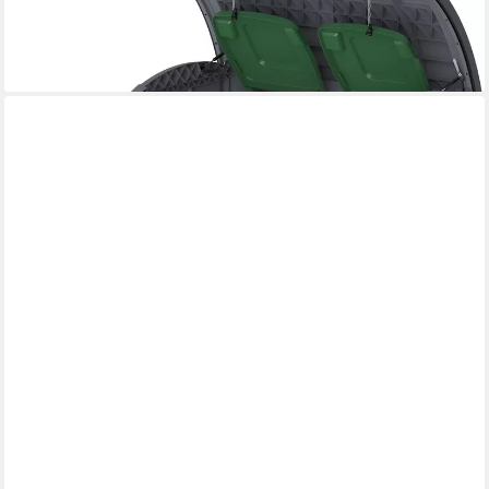
249,00 €
UVP
669,00 €
-63%
lieferbar - in 5-6 Werktagen bei dir
ROTHO
Biomülleimer ALBULA Komposteimer 6l mit Deckel und