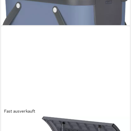
blue
20,79 €
lieferbar - in 3-4 Werktagen bei dir
Fast ausverkauft
DURAMAX
Mülltonnenbox Mülltonnenverkleidung 145 x 125 x 83 cm