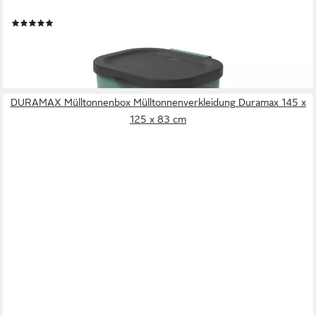
Tragegriff
(47)
ab 10,54 €
lieferbar - in 3-4 Werktagen bei dir
+1
DURAMAX Mülltonnenbox Mülltonnenverkleidung Duramax 145 x
125 x 83 cm