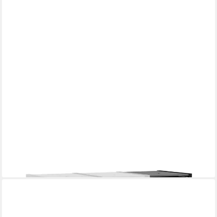
KETER
Mülltonnenbox "Hide Away", 240L je Box, Anthrazit, Holzoptik,
nahtlos erweiterbar
ab 199,00 €
lieferbar - in 4-5 Werktagen bei dir