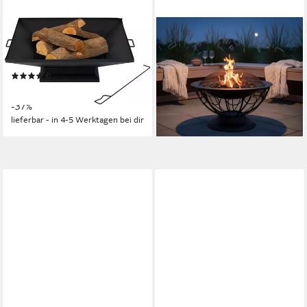
TEPRO
ABC HOME
Feuerstelle Penfield, BxLxH:
Feuerstelle Feuerschale mit
91x80x17,5 cm
Funkenschutz Metall Schwarz
(5)
Rund
99,99 €
UVP
159,00 €
99,99 €
-37%
lieferbar - in 2-3 Werktagen bei dir
lieferbar - in 4-5 Werktagen bei dir