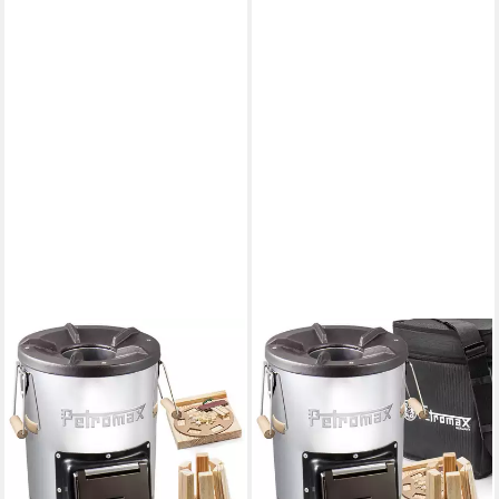
PETROMAX
PETROMAX
Feuerstelle Notversorgung
Feuerstelle Raketenofen rf33
Raketenofen rf33 Feuerstelle
Feuerstelle Kochen ohne
Kochen o. Strom + Feuerkit,
Strom + Tasche + Feuerkit,
(Set, 2-St)
(Spar-Set, 3-St)
159,00 €
199,00 €
UVP
209,95 €
lieferbar - in 4-5 Werktagen bei dir