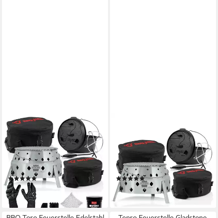
BBQ-TORO
BBQ-TORO
Feuerstelle 11-tlg. Dutch Oven
Feuerstelle 6-tlg. Dutch Oven
Set mit Dutch Oven Grill
Set mit Dutch Oven Grill
"DOKING", 9 QT Dutch Oven,
"DOKING", 9 QT Dutch Oven,
(Set, 11-teiliges Dutch Oven
(Set, Dutch Oven Set)
(1)
(1)
Set)
204,95 €
174,95 €
lieferbar - in 3-4 Werktagen bei dir
lieferbar - in 3-4 Werktagen bei dir
BBQ-Toro Feuerstelle Edelstahl
Tepro Feuerstelle Gladstone,