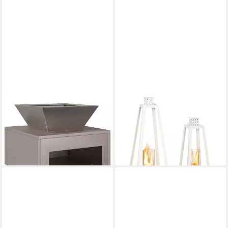
VIDAXL
BLUMFELDT
Feuerstelle Feuerstelle
Feuerstelle Triangolo, (2-Set)
112,99 €
Rostoptik 50 x 50 x 40 cm,
UVP
133,99 €
(1-St)
-16%
lieferbar - in 3-4 Werktagen bei dir
ab 79,99 €
lieferbar - in 4-5 Werktagen bei dir