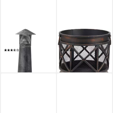
TEPRO
TEPRO
Feuerstelle Jacksonville, ØxH:
Feuerstelle Gracewood,
52x140 cm
BxLxH: 42x42x53 cm
(6)
(29)
172,97 €
70,57 €
UVP
279,00 €
UVP
139,00 €
-38%
-49%
lieferbar - in 4-5 Werktagen bei dir
lieferbar - in 4-5 Werktagen bei dir