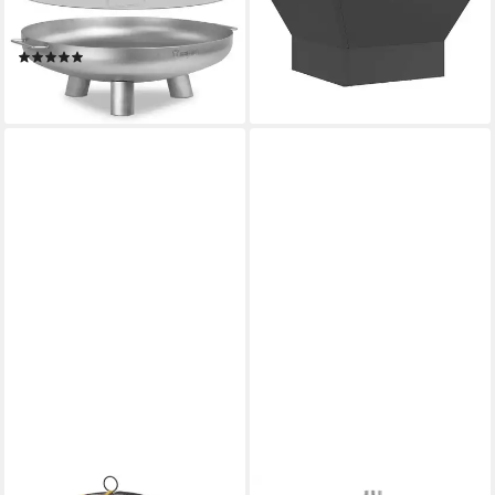
Deckel, Silber, Outdoor
Wetterfeststahl, (1-St)
ab 61,99 €
Feuerstelle, Hitzebeständig
lieferbar - in 4-5 Werktagen bei dir
(1)
189,95 €
lieferbar - in 3-4 Werktagen bei dir