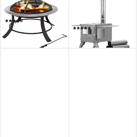
TEPRO
CAMPFEUER
Feuerstelle Silver City, BxLxH:
Feuerstelle Edelstahl
74x74x10 cm
Zeltofen, 51,5 x 42 x 216 cm,
(12)
Zeltheizung Camping
105,26 €
UVP
169,00 €
(5)
179,95 €
-38%
lieferbar - in 3-4 Werktagen bei dir
lieferbar - in 4-5 Werktagen bei dir