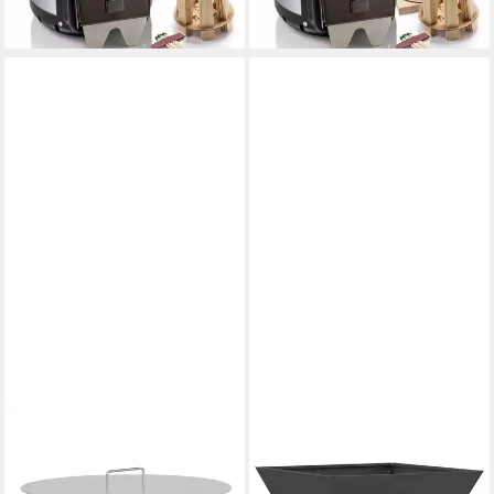
-5%
lieferbar - in 4-5 Werktagen bei dir
BBQ-TORO
VIDAXL
Feuerstelle Edelstahl
Feuerstelle Feuerstelle
Feuerschale Ø 70 cm mit
Schwarz 60 x 60 x 35 cm