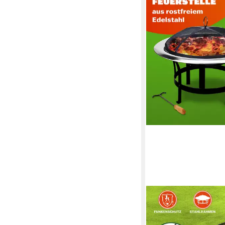
GARDEBRUK
Feuerschale XL, Feue
Funkenschutz 75cm Ed