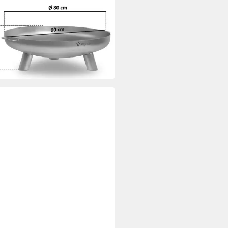
m, Silber, Outdoor Dreibein
stelle, (1-St)
95 €
rbar - in 3-4 Werktagen bei dir