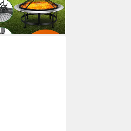
oor Grill
(1)
5 €
rbar - in 3-4 Werktagen bei dir