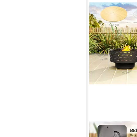
CHICFURN
Feuerschale 3-in-1 Fe