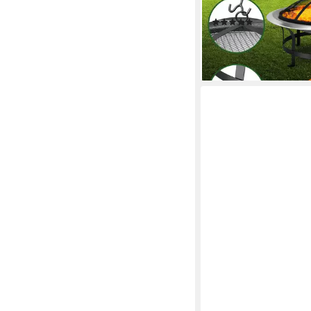
Outdoor Grill
(1)
79,95 €
lieferbar - in 3-4 Werktag