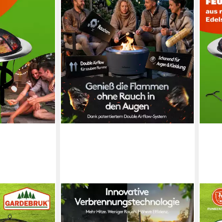
FLAMMENWERK
GAR
rkorb Garten
Feuerschale Rauchfreier Feuerkorb
Feue
elstahl
22" mit Grillrost & Abdeckung, (1-St.,
Funk