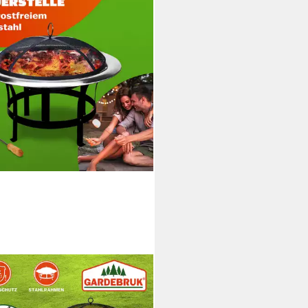
DEBRUK
rschale XL, Feuerkorb Garten
enschutz 75cm Edelstahl