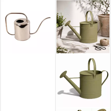
ESSCHERT DESIGN
Gießkanne Wunderschöne
Edelstahl Gießkanne,
Füllmenge von 1,5 Liter
Wasser
28,90 €
lieferbar - in 3-4 Werktagen bei dir