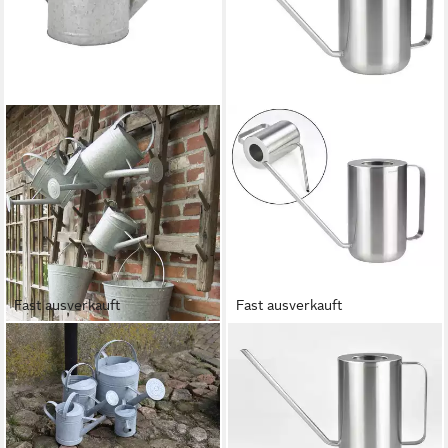
Fast ausverkauft
Fast ausverkauft
DEKOWUNDER
BLOMUS
Gießkanne Wunderschöne
Gießkanne Planto, Designer,
6,5 Liter Gießkanne aus
hochwertig aus Stahl, für
Galvanisch verzinktem
Drinnen, für Zimmerpflanzen
ab 64,95 €
Carbonstahl
UVP
94,95 €