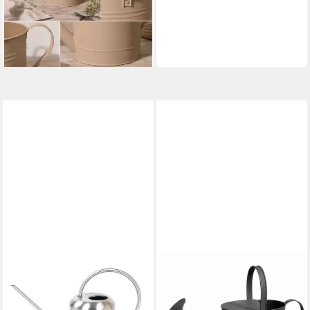
7,5 Liter
26,99 €
UVP
39,99 €
-33%
lieferbar - in 3-4 Werktagen bei dir