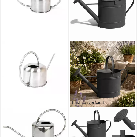
Fast ausverkauft
BURI
MOJAWO
Gießkanne Edelstahl
Gießkanne Gießkanne
Gießkanne 0,8 Liter
Blechkanne Metallkanne
Blumengießkanne
Kanne Dekokanne Anthrazit