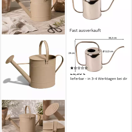
Fast ausverkauft
DEKOWUNDER
Gießkanne Wunderschöne
Edelstahl Gießkanne mit einer
Füllmenge von 1,5 Liter
(1)
26,90 €
lieferbar - in 3-4 Werktagen bei dir
MOJAWO
Gießkanne Gießkanne
Blechkanne Metallkanne
Kanne Dekokanne Hellbraun