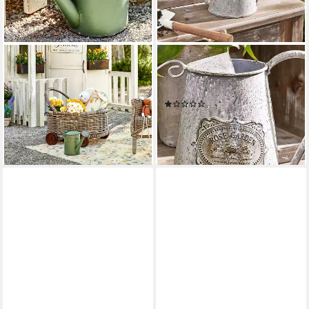
MIRABEAU
MIRABEAU
Gießkanne Gießkanne Elliana
Gießkanne Gießkanne Rose
antikgrün
Garden antikgrau
(1)
20,95 €
19,95 €
UVP
22,95 €
lieferbar - in 3-4 Werktagen bei dir
-13%
lieferbar - in 4-5 Werktagen bei dir