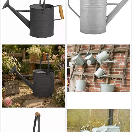
MOJAWO
ESSCHERT DESIGN
Gießkanne Gießkanne
Gießkanne 1,5 Liter
Blechkanne Metallkanne
Zinkgießkanne. Robustes