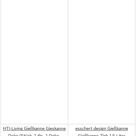
HTI-Living Gießkanne Gieskanne
esschert design Gießkanne
Deko (Stück, 1-tlg., 1 Deko-
Gießkanne Zink 1,5 Liter