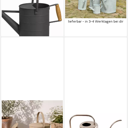
Kanne Dekokanne Anthrazit
Design für Ihre
3,5 Liter
Gartenbewässerung.
21,99 €
11,90 €
UVP
29,99 €
lieferbar - in 3-4 Werktagen bei dir
-27%
lieferbar - in 3-4 Werktagen bei dir