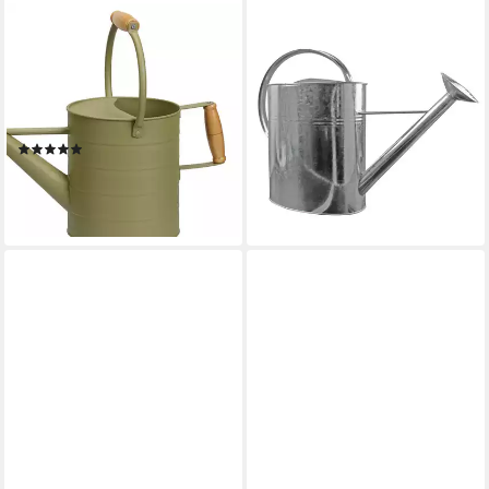
MOJAWO
MOJAWO
Gießkanne Gießkanne
Gießkanne Gießkanne
Blechkanne Metallkanne
Blechkanne Metallkanne
Kanne Dekokanne Grün 3,5
Kanne Garten verzinkt 10
Liter
Liter
(1)
26,99 €
UVP
39,99 €
21,99 €
UVP
29,99 €
-33%
-27%
lieferbar - in 3-4 Werktagen bei dir
lieferbar - in 3-4 Werktagen bei dir