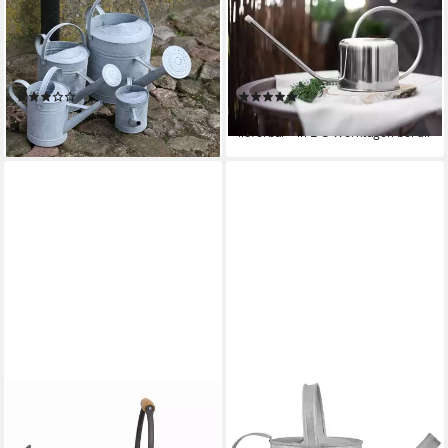
Gießkanne Gießkanne Altzink
Gießkanne aus Edelstahl 1 L
3,5L – Nostalgische
Poliert Gießer
Zinkkanne für Garten &
Blumengießkanne
Balkon (1-tlg)
Bewässerung Blumen (1-tlg)
(2)
(4)
21,90 €
18,99 €
lieferbar - in 3-4 Werktagen bei dir
lieferbar - in 2-3 Werktagen bei dir