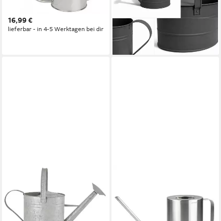
Wasserkanne Blumengießer
7,5 Liter
16,99 €
26,99 €
UVP
39,99 €
lieferbar - in 4-5 Werktagen bei dir
-33%
lieferbar - in 3-4 Werktagen bei dir