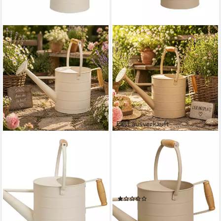
Fast ausverkauft
MOJAWO
MOJAWO
Gießkanne Gießkanne
Gießkanne Deko Gießkanne
Blechkanne Metallkanne
Blechkanne Metallkanne
Kanne Dekokanne Creme 3,5
Dekokanne Hellbraun 3,5
Liter
Liter
(1)
24,99 €
UVP
29,99 €
21,99 €
UVP
29,99 €
-17%
-27%