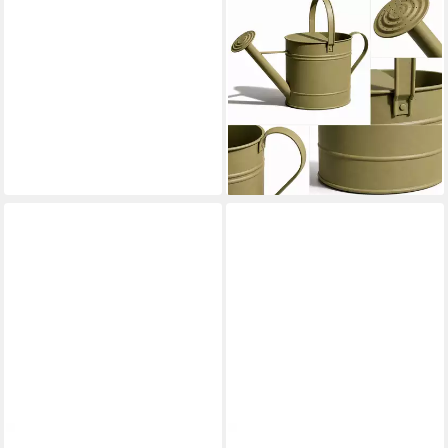
MOJAWO
Gießkanne Gießkanne
Blechkanne Metallkanne
Kanne Dekokanne Grün 7,5
Liter
26,99 €
UVP
39,99 €
-33%
lieferbar - in 3-4 Werktagen bei dir