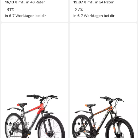
16,13 €
mtl. in 48 Raten
19,87 €
mtl. in 24 Raten
-31%
-27%
in 6-7 Werktagen bei dir
in 6-7 Werktagen bei dir
HILAND
HILAND
Mountainbike 26 27 29 Zoll
Mountainbike 26 Zoll
Herren-Mountainbike,MTB
Mountainbike für
Fahrrad für Erwachsene
Erwachsene für Männer,
150 kg
Zul. Gesamtgewicht
150 kg
Zul. Gesamtgewicht
Frauen, Studenten
(3)
(2)
ab 284,99 €
319,99 €
349,99 €
399,99 €
14,16 €
mtl. in 24 Raten
15,89 €
mtl. in 24 Raten