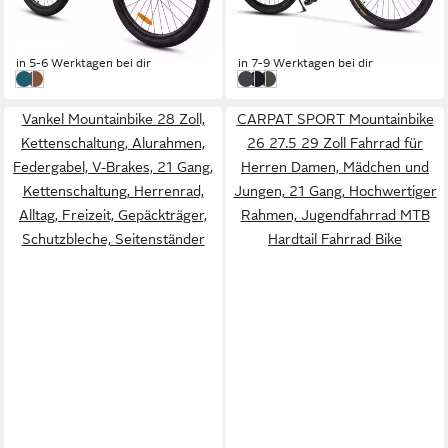
339,00 €
ab 329,99 €
UVP
480,00 €
UVP
589,99 €
16,84 €
mtl. in 24 Raten
16,39 €
mtl. in 24 Raten
-29%
-44%
in 5-6 Werktagen bei dir
in 7-9 Werktagen bei dir
Blau Schwarz
Bronze Schwarz
schwraz/grau
schwzrz/orange
schwarz/blau
Vankel Mountainbike 28 Zoll,
CARPAT SPORT Mountainbike
Kettenschaltung, Alurahmen,
26 27.5 29 Zoll Fahrrad für
Federgabel, V-Brakes, 21 Gang,
Herren Damen, Mädchen und
Kettenschaltung, Herrenrad,
Jungen, 21 Gang, Hochwertiger
Alltag, Freizeit, Gepäckträger,
Rahmen, Jugendfahrrad MTB
Schutzbleche, Seitenständer
Hardtail Fahrrad Bike