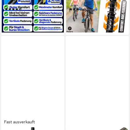
Durchmesser
Anleitung
(22)
(2)
ab 69,99 €
35,90 €
UVP
79,99 €
UVP
51,29 €
-13%
-30%
lieferbar - in 2-3 Werktagen bei dir
lieferbar - in 2-3 Werktagen bei dir
Fast ausverkauft