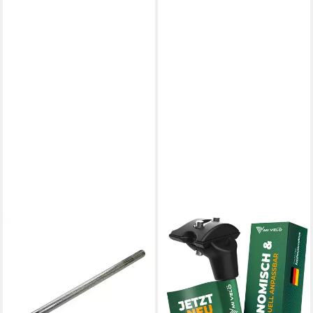
POINT
Sattelstütze (1 St)
ab 5,99 €
lieferbar - in 5-6 Werktagen bei dir