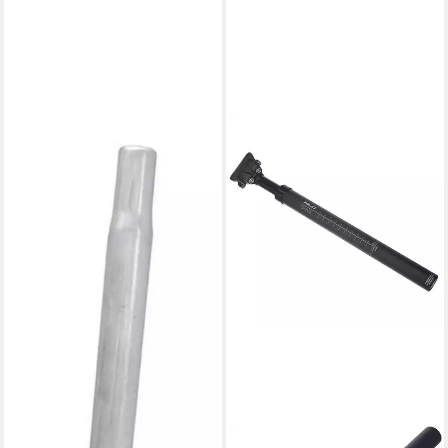
FORCE
Sattelstütze Sattelstütze
330/25,4mm Stahl, silber
4,35 €
lieferbar - in 8-10 Werktagen bei
dir