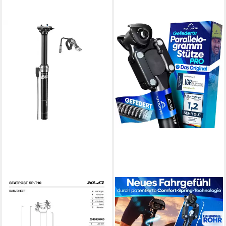
XLC
Sattelstütze, All MTN
Teleskopsattelstütze SP-T10,
Ø31,6mm, 305mm, Hub