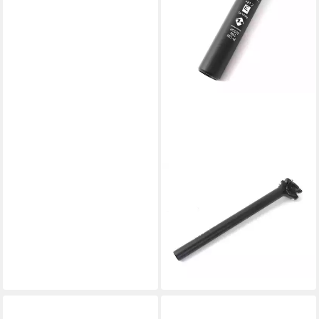
KHEBIKES
Sattelstütze KHE
Patentsattelstange 27,2 mm x
350 mm – Aluminium,
verstellbar
14,95 €
lieferbar - in 2-3 Werktagen bei dir