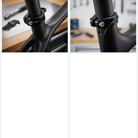
Sattelstütze XLC All MTN
Sattelstütze XLC All MTN
Sattelstützklemmring Ø
Sattelstützklemmring Ø
31,6mm, schwarz, für
34,9mm, schwarz, für
Carbonrahmen
Carbonrahmen
15,21 €
ab 7,49 €
UVP
20,00 €
lieferbar - in 6-7 Werktagen bei dir
-63%
lieferbar - in 2-3 Werktagen bei dir