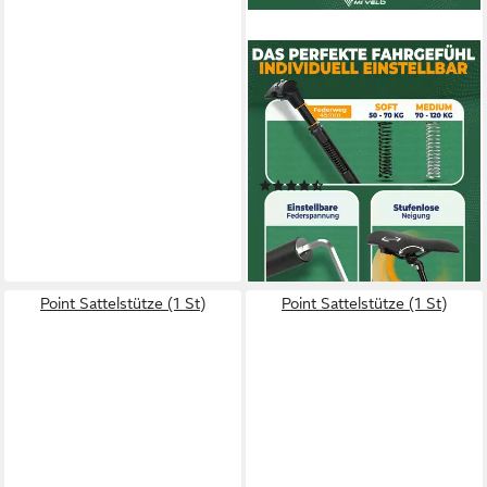
MIVELO
Sattelstütze Sattelstütze
gefedert mit 27,2 / 30,9 /
31,6 mm Durchmesser,
Federsattelstütze
(4)
59,90 €
UVP
69,90 €
-14%
lieferbar - in 2-3 Werktagen bei dir
Point Sattelstütze (1 St)
Point Sattelstütze (1 St)