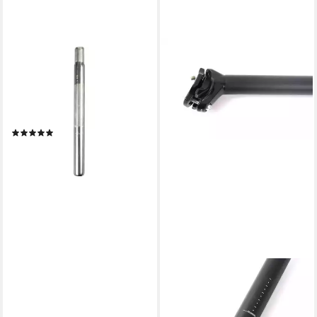
ZÜNDAPP
Sattelstütze Z700 (1 St),
Sattelstütze Fahrrad
Sattelstange verstellbar
Fahrradsattelstütze
(1)
7,99 €
UVP
10,90 €
-27%
lieferbar - in 4-5 Werktagen bei dir