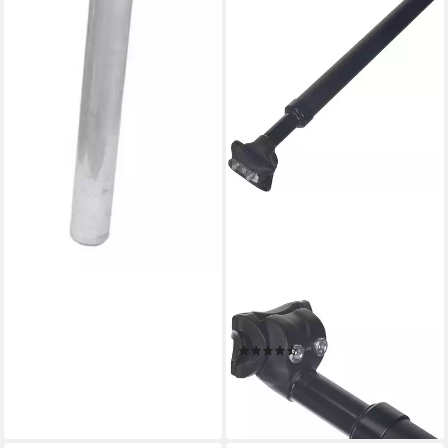
XLC
Sattelstütze
(6)
28,89 €
UVP
50,00 €
-42%
lieferbar - in 4-5 Werktagen bei dir