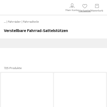
Mein Konto
Merkzettel
Warenkorb
…
Fahrräder
Fahrradteile
Verstellbare Fahrrad-Sattelstützen
725 Produkte