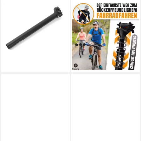
KHEBIKES
PATERO
Sattelstütze KHE
Sattelstütze gefederte
Patentsattelstange 31,6 mm x
Sattelstütze, inkl.
350 mm – Aluminium,
Montagepaste, Werkzeug &
verstellbar
Anleitung
(2)
14,95 €
35,90 €
UVP
51,29 €
lieferbar - in 2-3 Werktagen bei dir
-30%
lieferbar - in 2-3 Werktagen bei dir