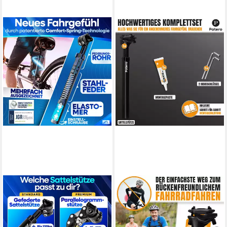
NEXTCOVER
PATERO
Sattelstütze NEXTCOVER®
Sattelstütze gefederte
Sattelstütze gefedert mit
Sattelstütze, inkl.
27.2/30.9/31.6mm
Montagepaste, Werkzeug &