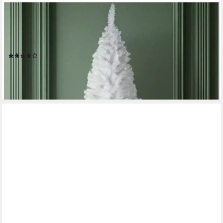
TECTAKE
Künstlicher Weihnachtsbaum Christbaum künstlich Tannenbaum
140-180cm Weiß, Undekorierter/Unbeleuchteter Baum,
verschiedene Größen, künstlich in Weiß
(4)
34,99 €
UVP
59,00 €
-41%
lieferbar - in 2-3 Werktagen bei dir