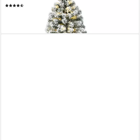
(17)
ab 71,99 €
UVP
149,99 €
-52%
lieferbar - in 3-4 Werktagen bei dir
SVITA