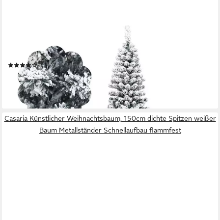
COSTWAY
Künstlicher Weihnachtsbaum, 225 cm, inkl. 641 PVC Zweige mit
Schnee
(26)
67,99 €
UVP
139,99 €
-51%
lieferbar - in 3-4 Werktagen bei dir
Casaria Künstlicher Weihnachtsbaum, 150cm dichte Spitzen weißer
Baum Metallständer Schnellaufbau flammfest