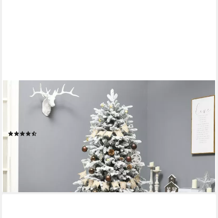
HOMCOM
Künstlicher Weihnachtsbaum Christbaum mit 888 Spitzen, mit
Schnee, klappbar Metallständer, Tannenbaum, mit Ständer,
Grün+ Weiß
(10)
99,90 €
UVP
221,90 €
-55%
lieferbar - in 2-3 Werktagen bei dir