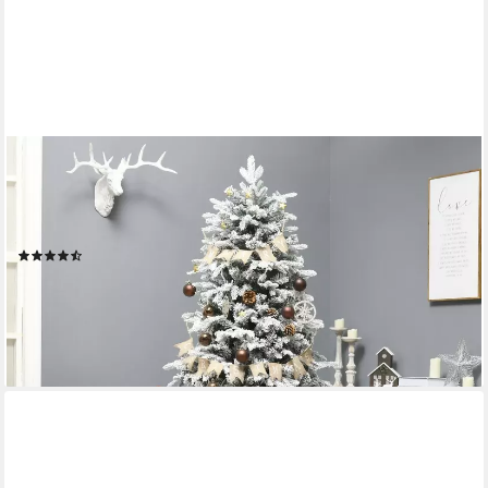
HOMCOM
Künstlicher Weihnachtsbaum Christbaum mit 888 Spitzen, mit
Schnee, klappbar Metallständer, Tannenbaum, mit Ständer,
Grün+ Weiß
(10)
99,90 €
UVP
221,90 €
-55%
lieferbar - in 2-3 Werktagen bei dir