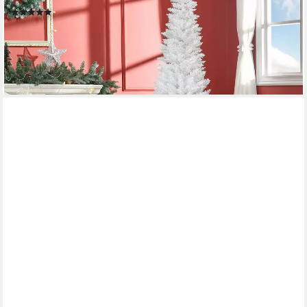
(6)
34,95 €
UVP
46,95 €
-26%
lieferbar - in 3-4 Werktagen bei dir