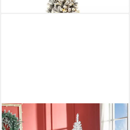
-26%
lieferbar - in 4-5 Werktagen bei dir
FURNICATO
Künstlicher Weihnachtsbaum 1,8 m Weiß mit 390 Spitzen,
Üppige Tanne mit faltbarem Ständer und stabilen
Kunststoffzweigen