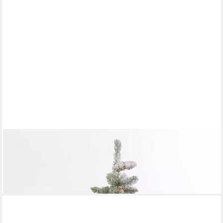
ARTPLANTS
Künstlicher Weihnachtsbaum Mini Christbaum Wien im Jutesack,
beschneit, 60cm, Ø 40cm
51,90 €
lieferbar - in 4-5 Werktagen bei dir