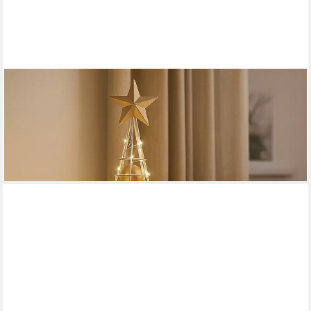
MCW
Künstlicher Weihnachtsbaum MCW-O91-90, In unterschiedlichen
Größen erhältlich
27,99 €
lieferbar - in 4-5 Werktagen bei dir