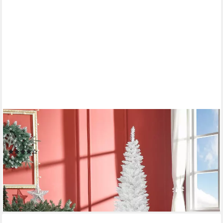
HOMCOM
Künstlicher Weihnachtsbaum Tannenbaum künstlich mit 631
Spitzen Christbaum, 55 x 180 cm (BxH)
(28)
31,90 €
UVP
73,90 €
-57%
lieferbar - in 2-3 Werktagen bei dir