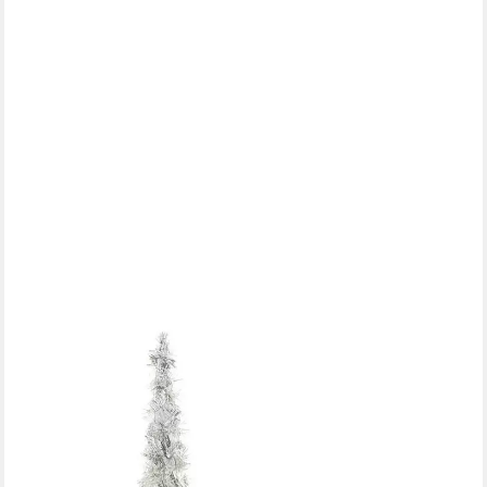
FRANK FLECHTWAREN
Künstlicher Weihnachtsbaum "Silberglimmer" 2er Set LED
Kegel, Weihnachtsdeko, Weihnachtsfigur, beleuchtet, 60 + 80 cm
hoch, Tannenbaum Alternative
29,95 €
(29,95 €/ 1 Paar)
lieferbar - in 4-5 Werktagen bei dir