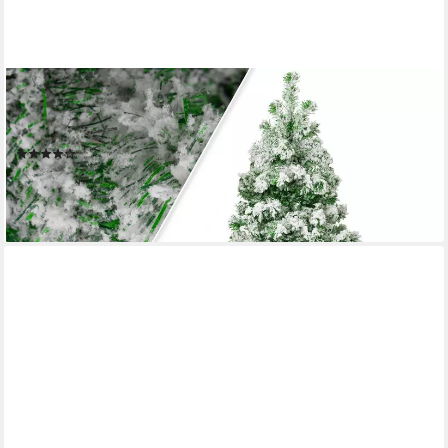
KESSER
Künstlicher Weihnachtsbaum, Weihnachtsbaum künstlich
Tannenbaum Edeltanne Spritzguss PE
(74)
99,80 €
UVP
249,99 €
-60%
lieferbar - in 4-5 Werktagen bei dir