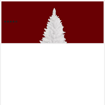
RS TRADE
Künstlicher Weihnachtsbaum Weihnachtsbaum „Snowflake“ PVC
1015
(613)
ab 59,90 €
lieferbar - in 5-6 Werktagen bei dir
+1