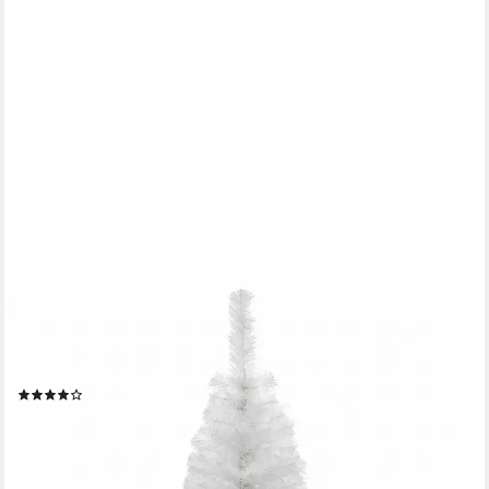
SPETEBO
Künstlicher Weihnachtsbaum Künstlicher Weihnachtsbaum klein -
90 cm / weiß, Kunstbaum, Kunst Tannenbaum Christbaum
inklusive Baumständer
(16)
ab 17,95 €
lieferbar - in 4-5 Werktagen bei dir