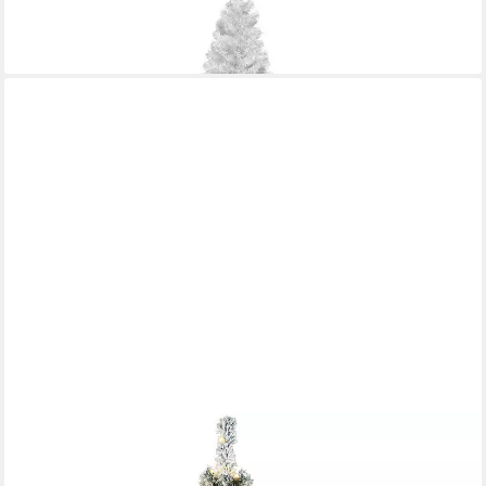
-26%
lieferbar - in 5-6 Werktagen bei dir
COSTWAY
Künstlicher Weihnachtsbaum, 400 Zweigspitzen mit Schnee,
200 LEDs