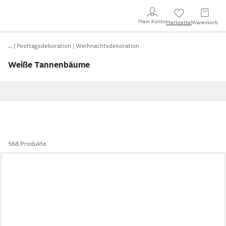
Mein Konto
Merkzettel
Warenkorb
…
Festtagsdekoration
Weihnachtsdekoration
Weiße Tannenbäume
568 Produkte