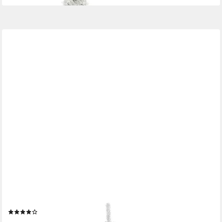
KOMFOTTEU
Künstlicher Weihnachtsbaum weißer Christbaum, Tanne, 150 cm
(24)
ab 24,99 €
UVP
33,99 €