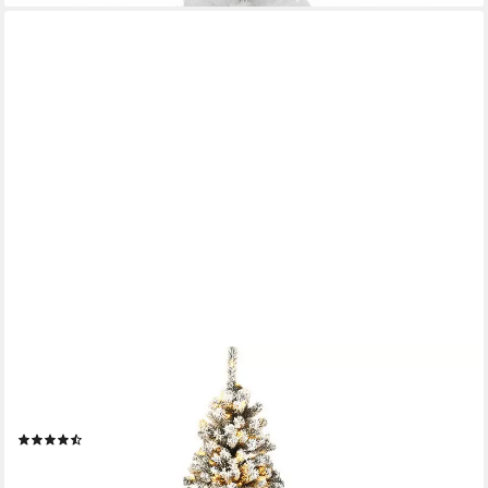
COSTWAY
Künstlicher Weihnachtsbaum mit Schnee, 180cm, 600 Spitzen,
250 LED
(126)
ab 104,99 €
UVP
140,99 €