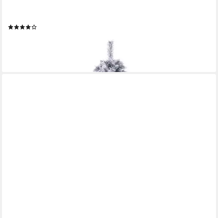
Künstlicher Weihnachtsbaum Weihnachtsbaum, Nordmanntanne,
371 Spitzen, Schnee, Tannenbaum, Kunstbaum, PVC, 150 cm
(60)
ab 49,99 €
lieferbar - in 5-6 Werktagen bei dir