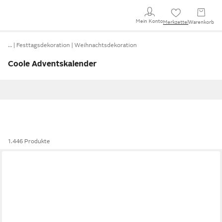
Mein Konto
Merkzettel
Warenkorb
…
Festtagsdekoration
Weihnachtsdekoration
Coole Adventskalender
1.446 Produkte