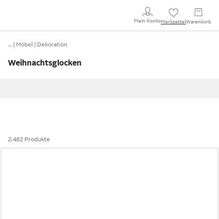
Mein Konto
Merkzettel
Warenkorb
…
Möbel
Dekoration
Weihnachtsglocken
2.482 Produkte